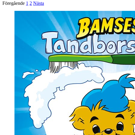
Föregående
1
2
Nästa