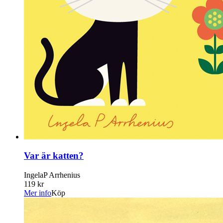
Var är katten?
IngelaP Arrhenius
119 kr
Mer info
Köp