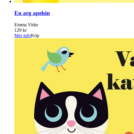
En arg apelsin
Emma Virke
129 kr
Mer info
Köp