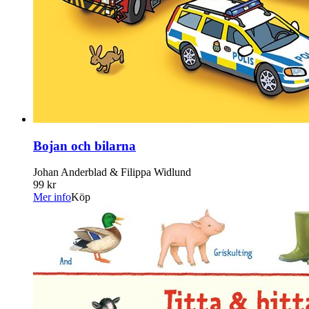
Bojan och bilarna
Johan Anderblad & Filippa Widlund
99 kr
Mer info
Köp