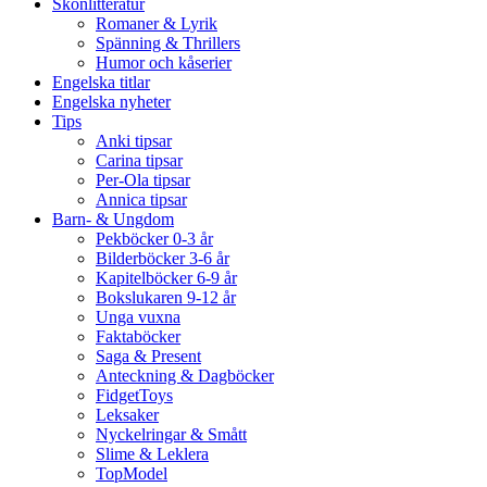
Skönlitteratur
Romaner & Lyrik
Spänning & Thrillers
Humor och kåserier
Engelska titlar
Engelska nyheter
Tips
Anki tipsar
Carina tipsar
Per-Ola tipsar
Annica tipsar
Barn- & Ungdom
Pekböcker 0-3 år
Bilderböcker 3-6 år
Kapitelböcker 6-9 år
Bokslukaren 9-12 år
Unga vuxna
Faktaböcker
Saga & Present
Anteckning & Dagböcker
FidgetToys
Leksaker
Nyckelringar & Smått
Slime & Leklera
TopModel