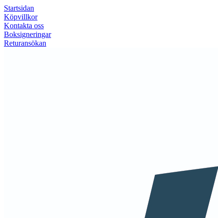
Startsidan
Köpvillkor
Kontakta oss
Boksigneringar
Returansökan