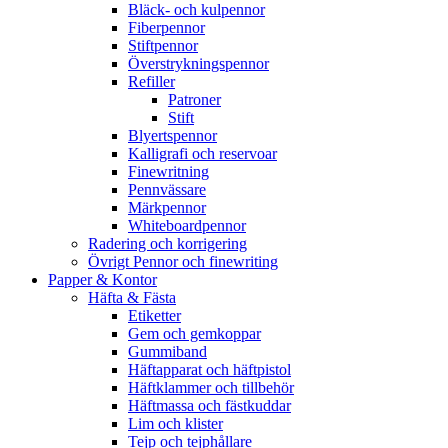
Bläck- och kulpennor
Fiberpennor
Stiftpennor
Överstrykningspennor
Refiller
Patroner
Stift
Blyertspennor
Kalligrafi och reservoar
Finewritning
Pennvässare
Märkpennor
Whiteboardpennor
Radering och korrigering
Övrigt Pennor och finewriting
Papper & Kontor
Häfta & Fästa
Etiketter
Gem och gemkoppar
Gummiband
Häftapparat och häftpistol
Häftklammer och tillbehör
Häftmassa och fästkuddar
Lim och klister
Tejp och tejphållare