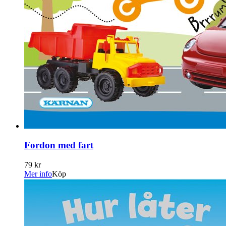
Fordon med fart
79 kr
Mer info
Köp