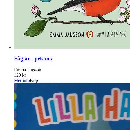
Fåglar - pekbok
Emma Jansson
129 kr
Mer info
Köp