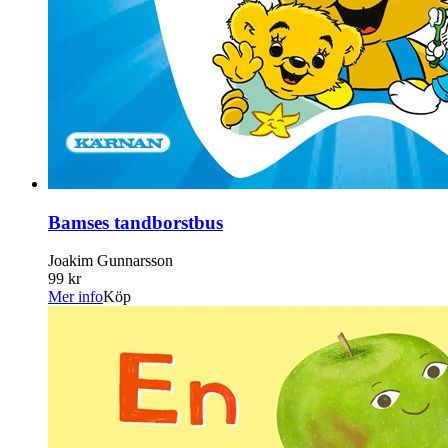
Bamses tandborstbus
Joakim Gunnarsson
99 kr
Mer info
Köp