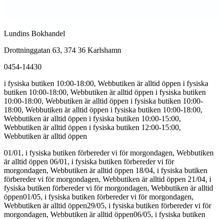
Lundins Bokhandel
Drottninggatan 63, 374 36 Karlshamn
0454-14430
i fysiska butiken 10:00-18:00, Webbutiken är alltid öppen
i fysiska
butiken 10:00-18:00, Webbutiken är alltid öppen
i fysiska butiken
10:00-18:00, Webbutiken är alltid öppen
i fysiska butiken 10:00-
18:00, Webbutiken är alltid öppen
i fysiska butiken 10:00-18:00,
Webbutiken är alltid öppen
i fysiska butiken 10:00-15:00,
Webbutiken är alltid öppen
i fysiska butiken 12:00-15:00,
Webbutiken är alltid öppen
01/01, i fysiska butiken förbereder vi för morgondagen, Webbutiken
är alltid öppen
06/01, i fysiska butiken förbereder vi för
morgondagen, Webbutiken är alltid öppen
18/04, i fysiska butiken
förbereder vi för morgondagen, Webbutiken är alltid öppen
21/04, i
fysiska butiken förbereder vi för morgondagen, Webbutiken är alltid
öppen
01/05, i fysiska butiken förbereder vi för morgondagen,
Webbutiken är alltid öppen
29/05, i fysiska butiken förbereder vi för
morgondagen, Webbutiken är alltid öppen
06/05, i fysiska butiken