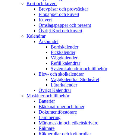
Kort och kuvert
Brevpåsar och provsäckar
Finpapper och kuvert
Kuvert
Omslagspapper och present
Övrigt Kort och kuvert
Kalendrar
Årsbundet
Bordskalender
Fickkalender
Väggkalender
Refill kalendrar
Systemkalendrar och tillbehör
Elev- och skolkalendrar
Väggkalendrar Studieåret
Lärarkalender
Övrigt Kalendrar
Maskiner och tillbehör
Batterier
Bläckpatroner och toner
Dokumentförstörare
Laminering
Märkmaskin och etikettskrivare
Räknare
Räknerullar och kvittorullar