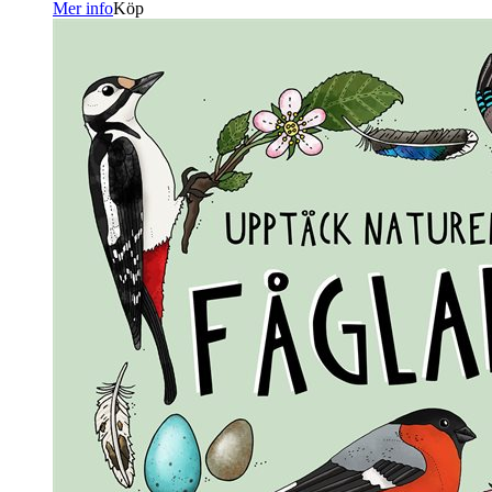
Mer info
Köp