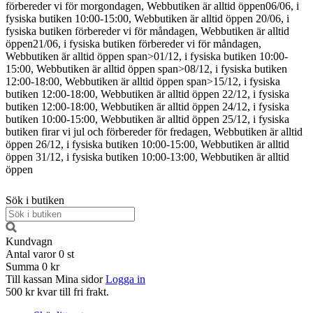
förbereder vi för morgondagen, Webbutiken är alltid öppen
06/06, i
fysiska butiken 10:00-15:00, Webbutiken är alltid öppen
20/06, i
fysiska butiken förbereder vi för måndagen, Webbutiken är alltid
öppen
21/06, i fysiska butiken förbereder vi för måndagen,
Webbutiken är alltid öppen
span>01/12, i fysiska butiken 10:00-
15:00, Webbutiken är alltid öppen span>08/12, i fysiska butiken
12:00-18:00, Webbutiken är alltid öppen span>15/12, i fysiska
butiken 12:00-18:00, Webbutiken är alltid öppen
22/12, i fysiska
butiken 12:00-18:00, Webbutiken är alltid öppen
24/12, i fysiska
butiken 10:00-15:00, Webbutiken är alltid öppen
25/12, i fysiska
butiken firar vi jul och förbereder för fredagen, Webbutiken är alltid
öppen
26/12, i fysiska butiken 10:00-15:00, Webbutiken är alltid
öppen
31/12, i fysiska butiken 10:00-13:00, Webbutiken är alltid
öppen
Sök i butiken
Kundvagn
Antal varor
0
st
Summa
0 kr
Till kassan
Mina sidor
Logga in
500 kr kvar till fri frakt.