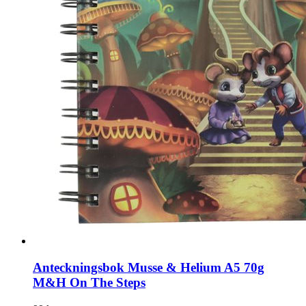
Anteckningsbok Musse & Helium A5 70g
M&H On The Steps