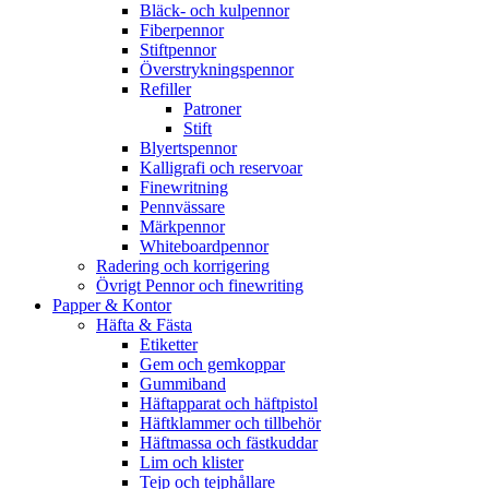
Bläck- och kulpennor
Fiberpennor
Stiftpennor
Överstrykningspennor
Refiller
Patroner
Stift
Blyertspennor
Kalligrafi och reservoar
Finewritning
Pennvässare
Märkpennor
Whiteboardpennor
Radering och korrigering
Övrigt Pennor och finewriting
Papper & Kontor
Häfta & Fästa
Etiketter
Gem och gemkoppar
Gummiband
Häftapparat och häftpistol
Häftklammer och tillbehör
Häftmassa och fästkuddar
Lim och klister
Tejp och tejphållare