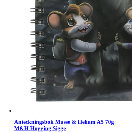
Anteckningsbok Musse & Helium A5 70g
M&H Hugging Sigge