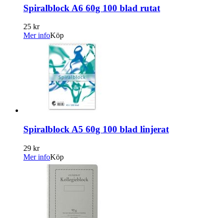
Spiralblock A6 60g 100 blad rutat
25 kr
Mer info
Köp
Spiralblock A5 60g 100 blad linjerat
29 kr
Mer info
Köp