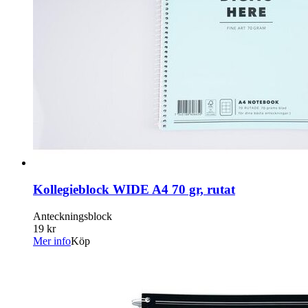
Kollegieblock WIDE A4 70 gr, rutat
Anteckningsblock
19 kr
Mer info
Köp