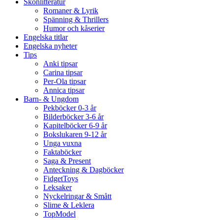
Skönlitteratur
Romaner & Lyrik
Spänning & Thrillers
Humor och kåserier
Engelska titlar
Engelska nyheter
Tips
Anki tipsar
Carina tipsar
Per-Ola tipsar
Annica tipsar
Barn- & Ungdom
Pekböcker 0-3 år
Bilderböcker 3-6 år
Kapitelböcker 6-9 år
Bokslukaren 9-12 år
Unga vuxna
Faktaböcker
Saga & Present
Anteckning & Dagböcker
FidgetToys
Leksaker
Nyckelringar & Smått
Slime & Leklera
TopModel