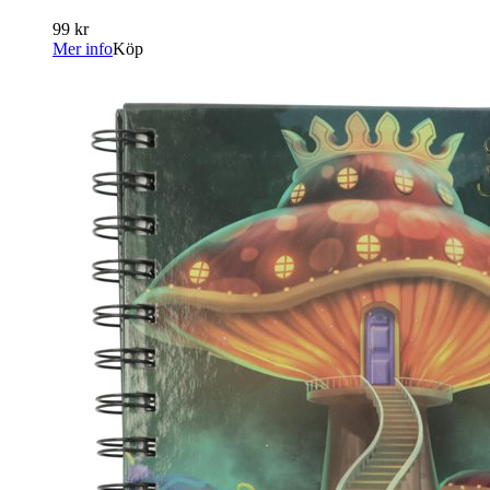
99 kr
Mer info
Köp