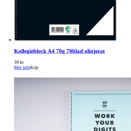
Kollegieblock A4 70g 70blad olinjerat
39 kr
Mer info
Köp