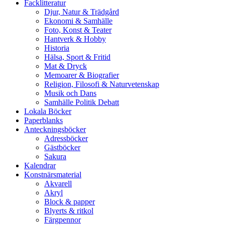
Facklitteratur
Djur, Natur & Trädgård
Ekonomi & Samhälle
Foto, Konst & Teater
Hantverk & Hobby
Historia
Hälsa, Sport & Fritid
Mat & Dryck
Memoarer & Biografier
Religion, Filosofi & Naturvetenskap
Musik och Dans
Samhälle Politik Debatt
Lokala Böcker
Paperblanks
Anteckningsböcker
Adressböcker
Gästböcker
Sakura
Kalendrar
Konstnärsmaterial
Akvarell
Akryl
Block & papper
Blyerts & ritkol
Färgpennor