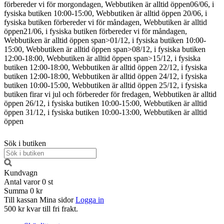
förbereder vi för morgondagen, Webbutiken är alltid öppen
06/06, i
fysiska butiken 10:00-15:00, Webbutiken är alltid öppen
20/06, i
fysiska butiken förbereder vi för måndagen, Webbutiken är alltid
öppen
21/06, i fysiska butiken förbereder vi för måndagen,
Webbutiken är alltid öppen
span>01/12, i fysiska butiken 10:00-
15:00, Webbutiken är alltid öppen span>08/12, i fysiska butiken
12:00-18:00, Webbutiken är alltid öppen span>15/12, i fysiska
butiken 12:00-18:00, Webbutiken är alltid öppen
22/12, i fysiska
butiken 12:00-18:00, Webbutiken är alltid öppen
24/12, i fysiska
butiken 10:00-15:00, Webbutiken är alltid öppen
25/12, i fysiska
butiken firar vi jul och förbereder för fredagen, Webbutiken är alltid
öppen
26/12, i fysiska butiken 10:00-15:00, Webbutiken är alltid
öppen
31/12, i fysiska butiken 10:00-13:00, Webbutiken är alltid
öppen
Sök i butiken
Kundvagn
Antal varor
0
st
Summa
0 kr
Till kassan
Mina sidor
Logga in
500 kr kvar till fri frakt.