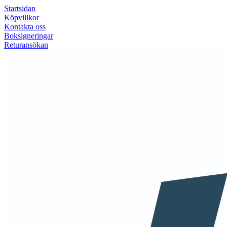
Startsidan
Köpvillkor
Kontakta oss
Boksigneringar
Returansökan