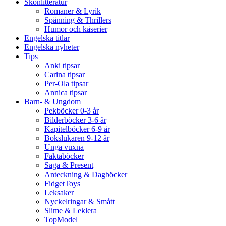
Skönlitteratur
Romaner & Lyrik
Spänning & Thrillers
Humor och kåserier
Engelska titlar
Engelska nyheter
Tips
Anki tipsar
Carina tipsar
Per-Ola tipsar
Annica tipsar
Barn- & Ungdom
Pekböcker 0-3 år
Bilderböcker 3-6 år
Kapitelböcker 6-9 år
Bokslukaren 9-12 år
Unga vuxna
Faktaböcker
Saga & Present
Anteckning & Dagböcker
FidgetToys
Leksaker
Nyckelringar & Smått
Slime & Leklera
TopModel