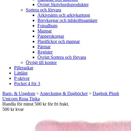
Övrigt Skrivbordsprodukter
Sortera och förvara
Arkivpärm och arkivkartong
Brevkorgar och tidskriftssamlare
Fotoalbum
Mappar
Papperskorgar
Plastfickor och mappar
Pärmar
Register
Övrigt Sortera och förvara
Övrigt till kontor
Pilleraskar
Lättläst
P-skivor
Pocket 4 för 3
Barn- & Ungdom
>
Anteckning & Dagböcker
>
Dagbok Plush
Unicorn Rosa Tinka
Handla för minst 500 kr för fri frakt.
500 kr kvar