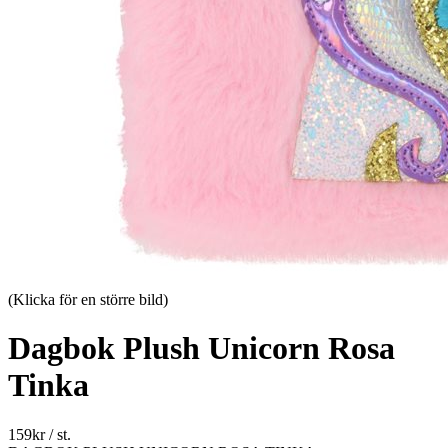
(Klicka för en större bild)
Dagbok Plush Unicorn Rosa
Tinka
159
kr
/ st.