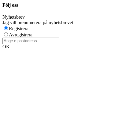
Följ oss
Nyhetsbrev
Jag vill prenumerera på nyhetsbrevet
Registrera
Avregistrera
OK