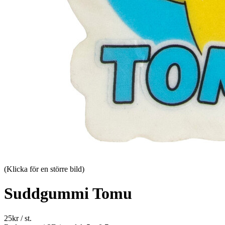
(Klicka för en större bild)
Suddgummi Tomu
25
kr
/ st.