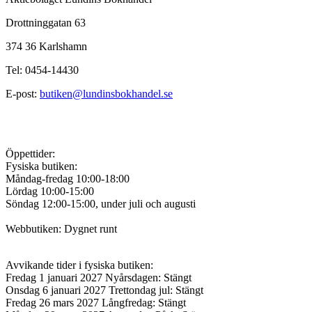
Drottninggatan 63
374 36 Karlshamn
Tel: 0454-14430
E-post:
butiken@lundinsbokhandel.se
Öppettider:
Fysiska butiken:
Måndag-fredag 10:00-18:00
Lördag 10:00-15:00
Söndag 12:00-15:00, under juli och augusti
Webbutiken: Dygnet runt
Avvikande tider i fysiska butiken:
Fredag 1 januari 2027 Nyårsdagen: Stängt
Onsdag 6 januari 2027 Trettondag jul: Stängt
Fredag 26 mars 2027 Långfredag: Stängt