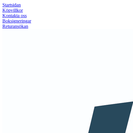
Startsidan
Köpvillkor
Kontakta oss
Boksigneringar
Returansökan