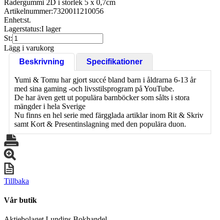
Radergummi 2D i storlek 5 x 0,7cm
Artikelnummer:
7320011210056
Enhet:
st.
Lagerstatus:
I lager
St:
Lägg i varukorg
Beskrivning
Specifikationer
Yumi & Tomu har gjort succé bland barn i åldrarna 6-13 år
med sina gaming -och livsstilsprogram på YouTube.
De har även gett ut populära barnböcker som sålts i stora
mängder i hela Sverige
Nu finns en hel serie med färgglada artiklar inom Rit & Skriv
samt Kort & Presentinslagning med den populära duon.
Tillbaka
Vår butik
Aktiebolaget Lundins Bokhandel