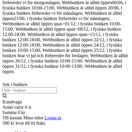
förbereder vi för morgondagen, Webbutiken är alltid öppen
06/06, i
fysiska butiken 10:00-15:00, Webbutiken är alltid öppen
20/06, i
fysiska butiken förbereder vi för måndagen, Webbutiken är alltid
öppen
21/06, i fysiska butiken förbereder vi för måndagen,
Webbutiken är alltid öppen
span>01/12, i fysiska butiken 10:00-
15:00, Webbutiken är alltid öppen span>08/12, i fysiska butiken
12:00-18:00, Webbutiken är alltid öppen span>15/12, i fysiska
butiken 12:00-18:00, Webbutiken är alltid öppen
22/12, i fysiska
butiken 12:00-18:00, Webbutiken är alltid öppen
24/12, i fysiska
butiken 10:00-15:00, Webbutiken är alltid öppen
25/12, i fysiska
butiken firar vi jul och förbereder för fredagen, Webbutiken är alltid
öppen
26/12, i fysiska butiken 10:00-15:00, Webbutiken är alltid
öppen
31/12, i fysiska butiken 10:00-13:00, Webbutiken är alltid
öppen
Sök i butiken
Kundvagn
Antal varor
0
st
Summa
0 kr
Till kassan
Mina sidor
Logga in
500 kr kvar till fri frakt.