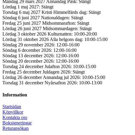
Måndag 29 mars 2027 Annandag Påsk: Stängt
Lördag 1 maj 2027: Stängt
Torsdag 6 maj 2027 Kristi Himmelfärds dag: Stängt
Söndag 6 juni 2027 Nationaldagen: Stängt
Fredag 25 juni 2027 Midsommarafton: Stängt
Lördag 26 juni 2027 Midsommardagen: Stängt
Lördag 3 oktober 2026 Kulturnatten: 10:00-20:00
Lördag 31 oktober 2026 Alla helgons dag: 10:00-15:00
Söndag 29 november 2026: 12:00-16:00
Söndag 6 december 2026: 12:00-16:00
Söndag 13 december 2026: 12:00-16:00
Söndag 20 december 2026: 12:00-16:00
Torsdag 24 december Julafton 2026: 10:00-15:00
Fredag 25 december Juldagen 2026: Stängt
Lördag 26 december Annandag jul 2026: 10:00-15:00
Torsdag 31 december Nyårsafton 2026: 10:00-13:00
Information
Startsidan
Köpvillkor
Kontakta oss
Boksigneringar
Returansökan