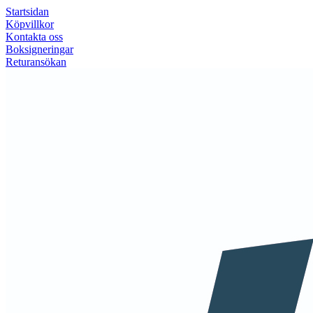
Startsidan
Köpvillkor
Kontakta oss
Boksigneringar
Returansökan