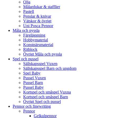
Olja
Målardukar & stafflier
Pastell
Penslar & knivar
Vätskor & övrigt
Uni Posca Pennor
Måla och pyssla
Färgläggning
Hobbymaterial
Konstnärsmaterial
Ritblock
Övrigt Måla och pyssla
Spel och pussel
Sällskapsspel Vuxen
Sällskapsspel Barn och ungdom
Spel Baby
Pussel Vuxen
Pussel Barn
Pussel Baby
Kortspel och småspel Vuxna
Kortspel och småspel Barn
Övrigt Spel och pussel
Pennor och finewriting
Pennor
Gelkulpennor