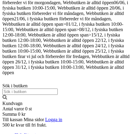
förbereder vi för morgondagen, Webbutiken är alltid öppen
06/06, i
fysiska butiken 10:00-15:00, Webbutiken är alltid öppen
20/06, i
fysiska butiken förbereder vi för måndagen, Webbutiken är alltid
öppen
21/06, i fysiska butiken förbereder vi för måndagen,
Webbutiken är alltid öppen
span>01/12, i fysiska butiken 10:00-
15:00, Webbutiken är alltid öppen span>08/12, i fysiska butiken
12:00-18:00, Webbutiken är alltid öppen span>15/12, i fysiska
butiken 12:00-18:00, Webbutiken är alltid öppen
22/12, i fysiska
butiken 12:00-18:00, Webbutiken är alltid öppen
24/12, i fysiska
butiken 10:00-15:00, Webbutiken är alltid öppen
25/12, i fysiska
butiken firar vi jul och förbereder för fredagen, Webbutiken är alltid
öppen
26/12, i fysiska butiken 10:00-15:00, Webbutiken är alltid
öppen
31/12, i fysiska butiken 10:00-13:00, Webbutiken är alltid
öppen
Sök i butiken
Kundvagn
Antal varor
0
st
Summa
0 kr
Till kassan
Mina sidor
Logga in
500 kr kvar till fri frakt.