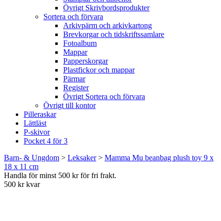
Övrigt Skrivbordsprodukter
Sortera och förvara
Arkivpärm och arkivkartong
Brevkorgar och tidskriftssamlare
Fotoalbum
Mappar
Papperskorgar
Plastfickor och mappar
Pärmar
Register
Övrigt Sortera och förvara
Övrigt till kontor
Pilleraskar
Lättläst
P-skivor
Pocket 4 för 3
Barn- & Ungdom
>
Leksaker
>
Mamma Mu beanbag plush toy 9 x
18 x 11 cm
Handla för minst 500 kr för fri frakt.
500 kr kvar