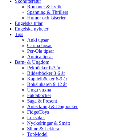
Skönlitteratur
Romaner & Lyrik
Spänning & Thrillers
Humor och kåserier
Engelska titlar
Engelska nyheter
Tips
Anki tipsar
Carina tipsar
Per-Ola tipsar
Annica tipsar
Barn- & Ungdom
Pekböcker 0-3 år
Bilderböcker 3-6 år
Kapitelböcker 6-9 år
Bokslukaren 9-12 år
Unga vuxna
Faktaböcker
Saga & Present
Anteckning & Dagböcker
FidgetToys
Leksaker
Nyckelringar & Smått
Slime & Leklera
TopModel