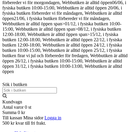
förbereder vi för morgondagen, Webbutiken är alltid öppen
06/06, i
fysiska butiken 10:00-15:00, Webbutiken är alltid öppen
20/06, i
fysiska butiken förbereder vi för måndagen, Webbutiken är alltid
öppen
21/06, i fysiska butiken förbereder vi för måndagen,
Webbutiken är alltid öppen
span>01/12, i fysiska butiken 10:00-
15:00, Webbutiken är alltid öppen span>08/12, i fysiska butiken
12:00-18:00, Webbutiken är alltid öppen span>15/12, i fysiska
butiken 12:00-18:00, Webbutiken är alltid öppen
22/12, i fysiska
butiken 12:00-18:00, Webbutiken är alltid öppen
24/12, i fysiska
butiken 10:00-15:00, Webbutiken är alltid öppen
25/12, i fysiska
butiken firar vi jul och förbereder för fredagen, Webbutiken är alltid
öppen
26/12, i fysiska butiken 10:00-15:00, Webbutiken är alltid
öppen
31/12, i fysiska butiken 10:00-13:00, Webbutiken är alltid
öppen
Sök i butiken
Kundvagn
Antal varor
0
st
Summa
0 kr
Till kassan
Mina sidor
Logga in
500 kr kvar till fri frakt.