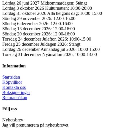
Lördag 26 juni 2027 Midsommardagen: Stängt
Lördag 3 oktober 2026 Kulturnatten: 10:00-20:00
Lördag 31 oktober 2026 Alla helgons dag: 10:00-15:00
Söndag 29 november 2026: 12:00-16:00
Söndag 6 december 2026: 12:00-16:00
Söndag 13 december 2026: 12:00-16:00
Söndag 20 december 2026: 12:00-16:00
Torsdag 24 december Julafton 2026: 10:00-15:00
Fredag 25 december Juldagen 2026: Stängt
Lördag 26 december Annandag jul 2026: 10:00-15:00
Torsdag 31 december Nyårsafton 2026: 10:00-13:00
Information
Startsidan
Köpvillkor
Kontakta oss
Boksigneringar
Returansökan
Följ oss
Nyhetsbrev
Jag vill prenumerera på nyhetsbrevet