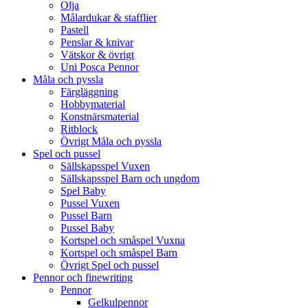
Olja
Målardukar & stafflier
Pastell
Penslar & knivar
Vätskor & övrigt
Uni Posca Pennor
Måla och pyssla
Färgläggning
Hobbymaterial
Konstnärsmaterial
Ritblock
Övrigt Måla och pyssla
Spel och pussel
Sällskapsspel Vuxen
Sällskapsspel Barn och ungdom
Spel Baby
Pussel Vuxen
Pussel Barn
Pussel Baby
Kortspel och småspel Vuxna
Kortspel och småspel Barn
Övrigt Spel och pussel
Pennor och finewriting
Pennor
Gelkulpennor