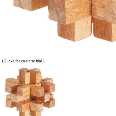
(Klicka för en större bild)