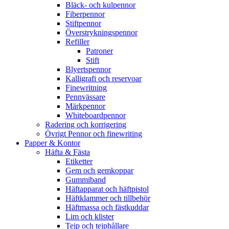
Bläck- och kulpennor
Fiberpennor
Stiftpennor
Överstrykningspennor
Refiller
Patroner
Stift
Blyertspennor
Kalligrafi och reservoar
Finewritning
Pennvässare
Märkpennor
Whiteboardpennor
Radering och korrigering
Övrigt Pennor och finewriting
Papper & Kontor
Häfta & Fästa
Etiketter
Gem och gemkoppar
Gummiband
Häftapparat och häftpistol
Häftklammer och tillbehör
Häftmassa och fästkuddar
Lim och klister
Tejp och tejphållare