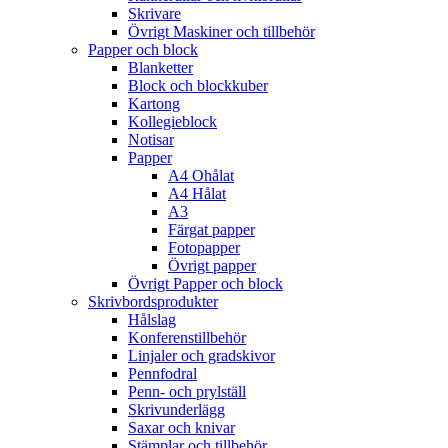
Skrivare
Övrigt Maskiner och tillbehör
Papper och block
Blanketter
Block och blockkuber
Kartong
Kollegieblock
Notisar
Papper
A4 Ohålat
A4 Hålat
A3
Färgat papper
Fotopapper
Övrigt papper
Övrigt Papper och block
Skrivbordsprodukter
Hålslag
Konferenstillbehör
Linjaler och gradskivor
Pennfodral
Penn- och prylställ
Skrivunderlägg
Saxar och knivar
Stämplar och tillbehör