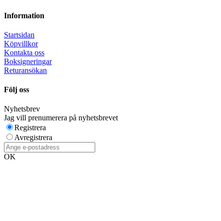
Information
Startsidan
Köpvillkor
Kontakta oss
Boksigneringar
Returansökan
Följ oss
Nyhetsbrev
Jag vill prenumerera på nyhetsbrevet
Registrera
Avregistrera
OK