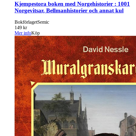
Kjempestora boken med Norgehistorier : 1001
Norgevitsar, Bellmanhistorier och annat kul
BokförlagetSemic
149 kr
Mer info
Köp