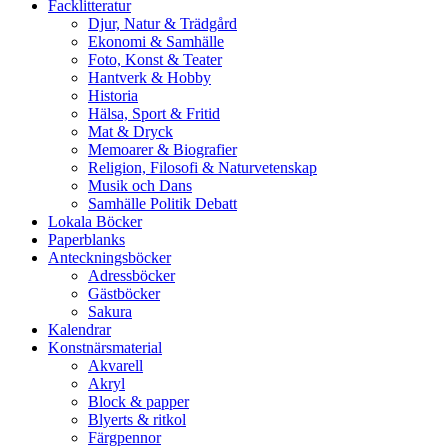
Facklitteratur
Djur, Natur & Trädgård
Ekonomi & Samhälle
Foto, Konst & Teater
Hantverk & Hobby
Historia
Hälsa, Sport & Fritid
Mat & Dryck
Memoarer & Biografier
Religion, Filosofi & Naturvetenskap
Musik och Dans
Samhälle Politik Debatt
Lokala Böcker
Paperblanks
Anteckningsböcker
Adressböcker
Gästböcker
Sakura
Kalendrar
Konstnärsmaterial
Akvarell
Akryl
Block & papper
Blyerts & ritkol
Färgpennor