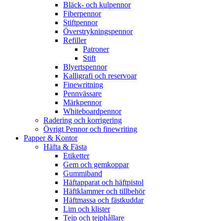
Bläck- och kulpennor
Fiberpennor
Stiftpennor
Överstrykningspennor
Refiller
Patroner
Stift
Blyertspennor
Kalligrafi och reservoar
Finewritning
Pennvässare
Märkpennor
Whiteboardpennor
Radering och korrigering
Övrigt Pennor och finewriting
Papper & Kontor
Häfta & Fästa
Etiketter
Gem och gemkoppar
Gummiband
Häftapparat och häftpistol
Häftklammer och tillbehör
Häftmassa och fästkuddar
Lim och klister
Tejp och tejphållare