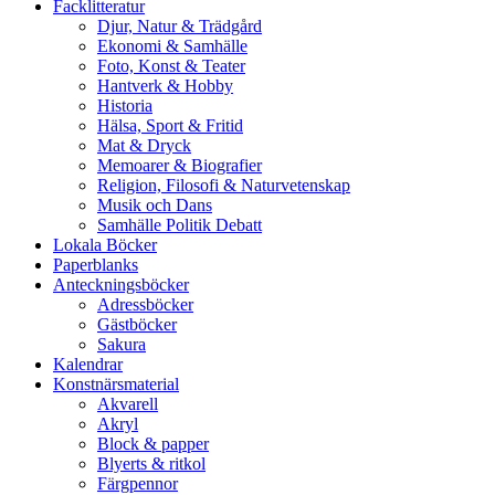
Facklitteratur
Djur, Natur & Trädgård
Ekonomi & Samhälle
Foto, Konst & Teater
Hantverk & Hobby
Historia
Hälsa, Sport & Fritid
Mat & Dryck
Memoarer & Biografier
Religion, Filosofi & Naturvetenskap
Musik och Dans
Samhälle Politik Debatt
Lokala Böcker
Paperblanks
Anteckningsböcker
Adressböcker
Gästböcker
Sakura
Kalendrar
Konstnärsmaterial
Akvarell
Akryl
Block & papper
Blyerts & ritkol
Färgpennor