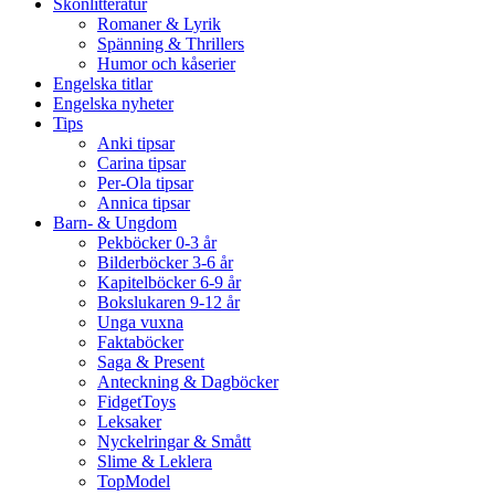
Skönlitteratur
Romaner & Lyrik
Spänning & Thrillers
Humor och kåserier
Engelska titlar
Engelska nyheter
Tips
Anki tipsar
Carina tipsar
Per-Ola tipsar
Annica tipsar
Barn- & Ungdom
Pekböcker 0-3 år
Bilderböcker 3-6 år
Kapitelböcker 6-9 år
Bokslukaren 9-12 år
Unga vuxna
Faktaböcker
Saga & Present
Anteckning & Dagböcker
FidgetToys
Leksaker
Nyckelringar & Smått
Slime & Leklera
TopModel