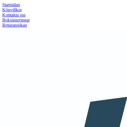
Startsidan
Köpvillkor
Kontakta oss
Boksigneringar
Returansökan