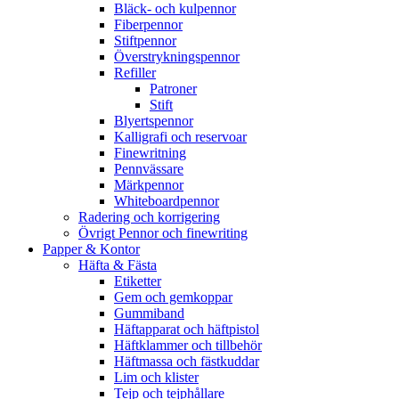
Bläck- och kulpennor
Fiberpennor
Stiftpennor
Överstrykningspennor
Refiller
Patroner
Stift
Blyertspennor
Kalligrafi och reservoar
Finewritning
Pennvässare
Märkpennor
Whiteboardpennor
Radering och korrigering
Övrigt Pennor och finewriting
Papper & Kontor
Häfta & Fästa
Etiketter
Gem och gemkoppar
Gummiband
Häftapparat och häftpistol
Häftklammer och tillbehör
Häftmassa och fästkuddar
Lim och klister
Tejp och tejphållare