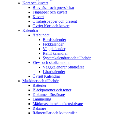
Kort och kuvert
Brevpåsar och provsäckar
Finpapper och kuvert
Kuvert
Omslagspapper och present
Övrigt Kort och kuvert
Kalendrar
Årsbundet
Bordskalender
Fickkalender
Väggkalender
Refill kalendrar
Systemkalendrar och tillbehör
Elev- och skolkalendrar
Väggkalendrar Studieåret
Lärarkalender
Övrigt Kalendrar
Maskiner och tillbehör
Batterier
Bläckpatroner och toner
Dokumentförstörare
Laminering
Märkmaskin och etikettskrivare
Räknare
Räknerullar och kvittorullar