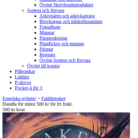
Övrigt Skrivbordsprodukter
Sortera och förvara
Arkivpärm och arkivkartong
Brevkorgar och tidskriftssamlare
Fotoalbum
Mappar
Papperskorgar
Plastfickor och mappar
Pärmar
Register
Övrigt Sortera och förvara
Övrigt till kontor
Pilleraskar
Lättläst
P-skivor
Pocket 4 för 3
Engelska nyheter
>
Faithbreaker
Handla för minst 500 kr för fri frakt.
500 kr kvar