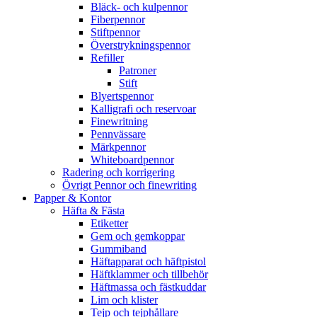
Bläck- och kulpennor
Fiberpennor
Stiftpennor
Överstrykningspennor
Refiller
Patroner
Stift
Blyertspennor
Kalligrafi och reservoar
Finewritning
Pennvässare
Märkpennor
Whiteboardpennor
Radering och korrigering
Övrigt Pennor och finewriting
Papper & Kontor
Häfta & Fästa
Etiketter
Gem och gemkoppar
Gummiband
Häftapparat och häftpistol
Häftklammer och tillbehör
Häftmassa och fästkuddar
Lim och klister
Tejp och tejphållare