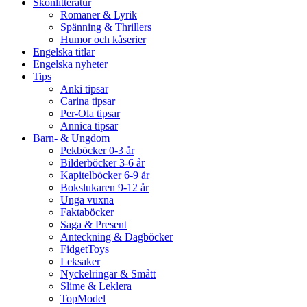
Skönlitteratur
Romaner & Lyrik
Spänning & Thrillers
Humor och kåserier
Engelska titlar
Engelska nyheter
Tips
Anki tipsar
Carina tipsar
Per-Ola tipsar
Annica tipsar
Barn- & Ungdom
Pekböcker 0-3 år
Bilderböcker 3-6 år
Kapitelböcker 6-9 år
Bokslukaren 9-12 år
Unga vuxna
Faktaböcker
Saga & Present
Anteckning & Dagböcker
FidgetToys
Leksaker
Nyckelringar & Smått
Slime & Leklera
TopModel