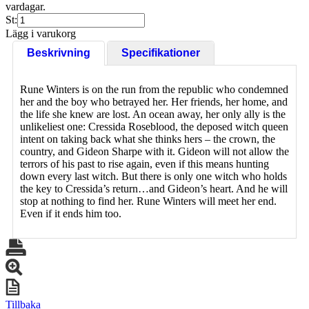
vardagar.
St:
Lägg i varukorg
Beskrivning
Specifikationer
Rune Winters is on the run from the republic who condemned
her and the boy who betrayed her. Her friends, her home, and
the life she knew are lost. An ocean away, her only ally is the
unlikeliest one: Cressida Roseblood, the deposed witch queen
intent on taking back what she thinks hers – the crown, the
country, and Gideon Sharpe with it. Gideon will not allow the
terrors of his past to rise again, even if this means hunting
down every last witch. But there is only one witch who holds
the key to Cressida’s return…and Gideon’s heart. And he will
stop at nothing to find her. Rune Winters will meet her end.
Even if it ends him too.
Tillbaka