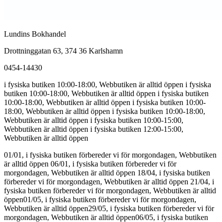
Lundins Bokhandel
Drottninggatan 63, 374 36 Karlshamn
0454-14430
i fysiska butiken 10:00-18:00, Webbutiken är alltid öppen
i fysiska
butiken 10:00-18:00, Webbutiken är alltid öppen
i fysiska butiken
10:00-18:00, Webbutiken är alltid öppen
i fysiska butiken 10:00-
18:00, Webbutiken är alltid öppen
i fysiska butiken 10:00-18:00,
Webbutiken är alltid öppen
i fysiska butiken 10:00-15:00,
Webbutiken är alltid öppen
i fysiska butiken 12:00-15:00,
Webbutiken är alltid öppen
01/01, i fysiska butiken förbereder vi för morgondagen, Webbutiken
är alltid öppen
06/01, i fysiska butiken förbereder vi för
morgondagen, Webbutiken är alltid öppen
18/04, i fysiska butiken
förbereder vi för morgondagen, Webbutiken är alltid öppen
21/04, i
fysiska butiken förbereder vi för morgondagen, Webbutiken är alltid
öppen
01/05, i fysiska butiken förbereder vi för morgondagen,
Webbutiken är alltid öppen
29/05, i fysiska butiken förbereder vi för
morgondagen, Webbutiken är alltid öppen
06/05, i fysiska butiken