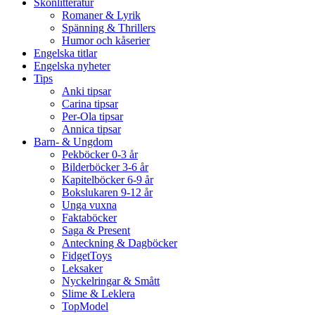
Skönlitteratur
Romaner & Lyrik
Spänning & Thrillers
Humor och kåserier
Engelska titlar
Engelska nyheter
Tips
Anki tipsar
Carina tipsar
Per-Ola tipsar
Annica tipsar
Barn- & Ungdom
Pekböcker 0-3 år
Bilderböcker 3-6 år
Kapitelböcker 6-9 år
Bokslukaren 9-12 år
Unga vuxna
Faktaböcker
Saga & Present
Anteckning & Dagböcker
FidgetToys
Leksaker
Nyckelringar & Smått
Slime & Leklera
TopModel