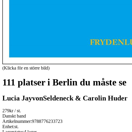
(Klicka för en större bild)
111 platser i Berlin du måste se
Lucia JayvonSeldeneck & Carolin Huder
279
kr
/ st.
Danskt band
Artikelnummer:
9788776233723
Enhet:
st.
Lagerstatus:
I lager