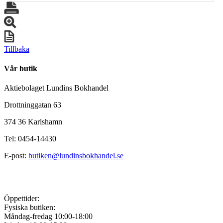
Tillbaka
Vår butik
Aktiebolaget Lundins Bokhandel
Drottninggatan 63
374 36 Karlshamn
Tel: 0454-14430
E-post:
butiken@lundinsbokhandel.se
Öppettider:
Fysiska butiken:
Måndag-fredag 10:00-18:00