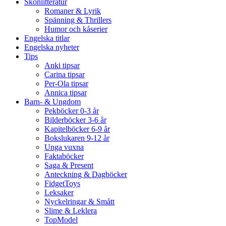
Skönlitteratur
Romaner & Lyrik
Spänning & Thrillers
Humor och kåserier
Engelska titlar
Engelska nyheter
Tips
Anki tipsar
Carina tipsar
Per-Ola tipsar
Annica tipsar
Barn- & Ungdom
Pekböcker 0-3 år
Bilderböcker 3-6 år
Kapitelböcker 6-9 år
Bokslukaren 9-12 år
Unga vuxna
Faktaböcker
Saga & Present
Anteckning & Dagböcker
FidgetToys
Leksaker
Nyckelringar & Smått
Slime & Leklera
TopModel