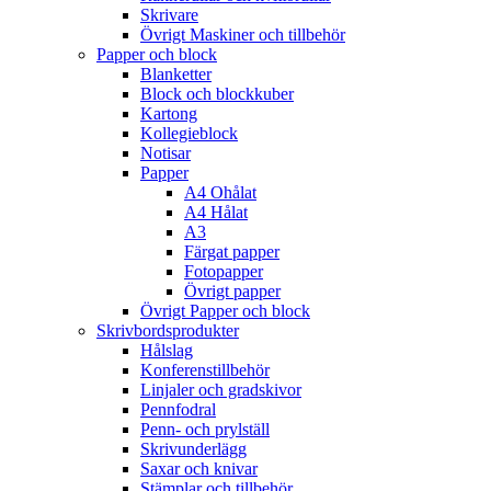
Skrivare
Övrigt Maskiner och tillbehör
Papper och block
Blanketter
Block och blockkuber
Kartong
Kollegieblock
Notisar
Papper
A4 Ohålat
A4 Hålat
A3
Färgat papper
Fotopapper
Övrigt papper
Övrigt Papper och block
Skrivbordsprodukter
Hålslag
Konferenstillbehör
Linjaler och gradskivor
Pennfodral
Penn- och prylställ
Skrivunderlägg
Saxar och knivar
Stämplar och tillbehör