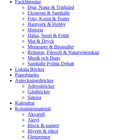
Facklitteratur
Djur, Natur & Trädgård
Ekonomi & Samhälle
Foto, Konst & Teater
Hantverk & Hobby
Historia
Hälsa, Sport & Fritid
Mat & Dryck
Memoarer & Biografier
Religion, Filosofi & Naturvetenskap
Musik och Dans
Samhälle Politik Debatt
Lokala Böcker
Paperblanks
Anteckningsböcker
Adressböcker
Gästböcker
Sakura
Kalendrar
Konstnärsmaterial
Akvarell
Akryl
Block & papper
Blyerts & ritkol
Färgpennor