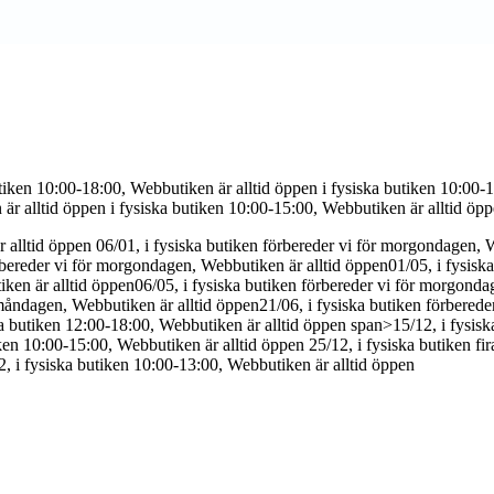
utiken 10:00-18:00, Webbutiken är alltid öppen
i fysiska butiken 10:00-
 är alltid öppen
i fysiska butiken 10:00-15:00, Webbutiken är alltid öp
r alltid öppen
06/01, i fysiska butiken förbereder vi för morgondagen, 
örbereder vi för morgondagen, Webbutiken är alltid öppen
01/05, i fysisk
iken är alltid öppen
06/05, i fysiska butiken förbereder vi för morgonda
r måndagen, Webbutiken är alltid öppen
21/06, i fysiska butiken förbered
a butiken 12:00-18:00, Webbutiken är alltid öppen span>15/12, i fysis
iken 10:00-15:00, Webbutiken är alltid öppen
25/12, i fysiska butiken fi
2, i fysiska butiken 10:00-13:00, Webbutiken är alltid öppen