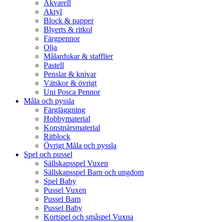
Akvarell
Akryl
Block & papper
Blyerts & ritkol
Färgpennor
Olja
Målardukar & stafflier
Pastell
Penslar & knivar
Vätskor & övrigt
Uni Posca Pennor
Måla och pyssla
Färgläggning
Hobbymaterial
Konstnärsmaterial
Ritblock
Övrigt Måla och pyssla
Spel och pussel
Sällskapsspel Vuxen
Sällskapsspel Barn och ungdom
Spel Baby
Pussel Vuxen
Pussel Barn
Pussel Baby
Kortspel och småspel Vuxna