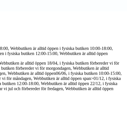
18:00, Webbutiken är alltid öppen
i fysiska butiken 10:00-18:00,
pen
i fysiska butiken 12:00-15:00, Webbutiken är alltid öppen
Webbutiken är alltid öppen
18/04, i fysiska butiken förbereder vi för
a butiken förbereder vi för morgondagen, Webbutiken är alltid
gen, Webbutiken är alltid öppen
06/06, i fysiska butiken 10:00-15:00,
er vi för måndagen, Webbutiken är alltid öppen
span>01/12, i fysiska
ka butiken 12:00-18:00, Webbutiken är alltid öppen
22/12, i fysiska
rar vi jul och förbereder för fredagen, Webbutiken är alltid öppen