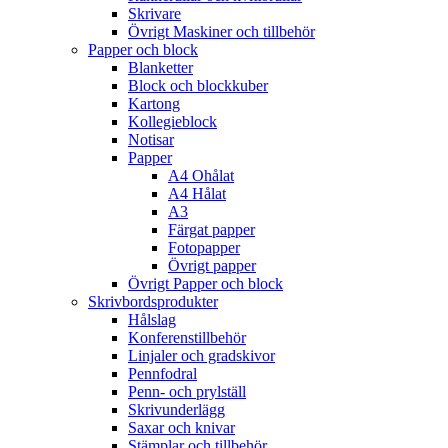
Skrivare
Övrigt Maskiner och tillbehör
Papper och block
Blanketter
Block och blockkuber
Kartong
Kollegieblock
Notisar
Papper
A4 Ohålat
A4 Hålat
A3
Färgat papper
Fotopapper
Övrigt papper
Övrigt Papper och block
Skrivbordsprodukter
Hålslag
Konferenstillbehör
Linjaler och gradskivor
Pennfodral
Penn- och prylställ
Skrivunderlägg
Saxar och knivar
Stämplar och tillbehör