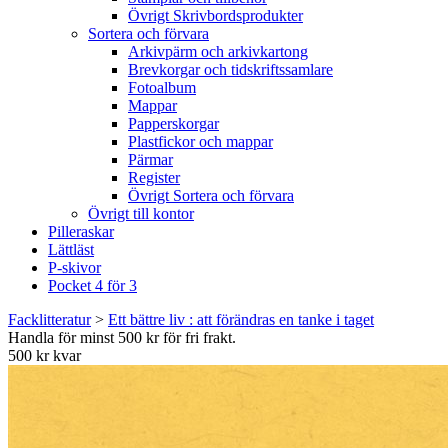
Övrigt Skrivbordsprodukter
Sortera och förvara
Arkivpärm och arkivkartong
Brevkorgar och tidskriftssamlare
Fotoalbum
Mappar
Papperskorgar
Plastfickor och mappar
Pärmar
Register
Övrigt Sortera och förvara
Övrigt till kontor
Pilleraskar
Lättläst
P-skivor
Pocket 4 för 3
Facklitteratur
>
Ett bättre liv : att förändras en tanke i taget
Handla för minst 500 kr för fri frakt.
500 kr kvar