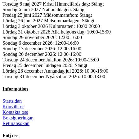
Torsdag 6 maj 2027 Kristi Himmelfärds dag: Stängt
Söndag 6 juni 2027 Nationaldagen: Stängt
Fredag 25 juni 2027 Midsommarafton: Stängt
Lördag 26 juni 2027 Midsommardagen: Stängt
Lördag 3 oktober 2026 Kulturnatten: 10:00-20:00
Lördag 31 oktober 2026 Alla helgons dag: 10:00-15:00
Söndag 29 november 2026: 12:00-16:00
Söndag 6 december 2026: 12:00-16:00
Söndag 13 december 2026: 12:00-16:00
Söndag 20 december 2026: 12:00-16:00
Torsdag 24 december Julafton 2026: 10:00-15:00
Fredag 25 december Juldagen 2026: Stängt
Lördag 26 december Annandag jul 2026: 10:00-15:00
Torsdag 31 december Nyårsafton 2026: 10:00-13:00
Information
Startsidan
Köpvillkor
Kontakta oss
Boksigneringar
Returansökan
Följ oss