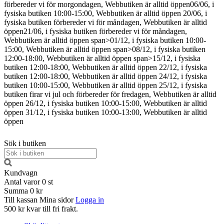
förbereder vi för morgondagen, Webbutiken är alltid öppen
06/06, i
fysiska butiken 10:00-15:00, Webbutiken är alltid öppen
20/06, i
fysiska butiken förbereder vi för måndagen, Webbutiken är alltid
öppen
21/06, i fysiska butiken förbereder vi för måndagen,
Webbutiken är alltid öppen
span>01/12, i fysiska butiken 10:00-
15:00, Webbutiken är alltid öppen span>08/12, i fysiska butiken
12:00-18:00, Webbutiken är alltid öppen span>15/12, i fysiska
butiken 12:00-18:00, Webbutiken är alltid öppen
22/12, i fysiska
butiken 12:00-18:00, Webbutiken är alltid öppen
24/12, i fysiska
butiken 10:00-15:00, Webbutiken är alltid öppen
25/12, i fysiska
butiken firar vi jul och förbereder för fredagen, Webbutiken är alltid
öppen
26/12, i fysiska butiken 10:00-15:00, Webbutiken är alltid
öppen
31/12, i fysiska butiken 10:00-13:00, Webbutiken är alltid
öppen
Sök i butiken
Kundvagn
Antal varor
0
st
Summa
0 kr
Till kassan
Mina sidor
Logga in
500 kr kvar till fri frakt.