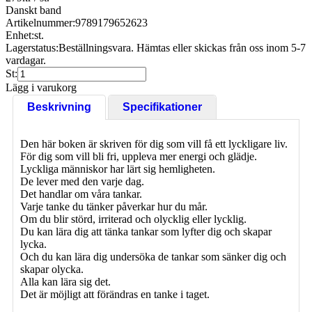
Danskt band
Artikelnummer:
9789179652623
Enhet:
st.
Lagerstatus:
Beställningsvara. Hämtas eller skickas från oss inom 5-7
vardagar.
St:
Lägg i varukorg
Beskrivning
Specifikationer
Den här boken är skriven för dig som vill få ett lyckligare liv.
För dig som vill bli fri, uppleva mer energi och glädje.
Lyckliga människor har lärt sig hemligheten.
De lever med den varje dag.
Det handlar om våra tankar.
Varje tanke du tänker påverkar hur du mår.
Om du blir störd, irriterad och olycklig eller lycklig.
Du kan lära dig att tänka tankar som lyfter dig och skapar
lycka.
Och du kan lära dig undersöka de tankar som sänker dig och
skapar olycka.
Alla kan lära sig det.
Det är möjligt att förändras en tanke i taget.