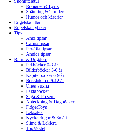
Skönlitteratur
Romaner & Lyrik
Spänning & Thrillers
Humor och kåserier
Engelska titlar
Engelska nyheter
Tips
Anki tipsar
Carina tipsar
Per-Ola tipsar
Annica tipsar
Barn- & Ungdom
Pekböcker 0-3 år
Bilderböcker 3-6 år
Kapitelböcker 6-9 år
Bokslukaren 9-12 år
Unga vuxna
Faktaböcker
Saga & Present
Anteckning & Dagböcker
FidgetToys
Leksaker
Nyckelringar & Smått
Slime & Leklera
TopModel