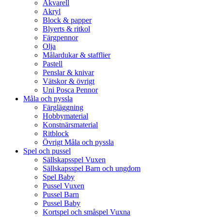
Akvarell
Akryl
Block & papper
Blyerts & ritkol
Färgpennor
Olja
Målardukar & stafflier
Pastell
Penslar & knivar
Vätskor & övrigt
Uni Posca Pennor
Måla och pyssla
Färgläggning
Hobbymaterial
Konstnärsmaterial
Ritblock
Övrigt Måla och pyssla
Spel och pussel
Sällskapsspel Vuxen
Sällskapsspel Barn och ungdom
Spel Baby
Pussel Vuxen
Pussel Barn
Pussel Baby
Kortspel och småspel Vuxna