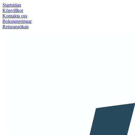
Startsidan
Köpvillkor
Kontakta oss
Boksigneringar
Returansökan