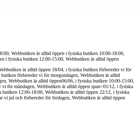
18:00, Webbutiken är alltid öppen
i fysiska butiken 10:00-18:00,
pen
i fysiska butiken 12:00-15:00, Webbutiken är alltid öppen
Webbutiken är alltid öppen
18/04, i fysiska butiken förbereder vi för
a butiken förbereder vi för morgondagen, Webbutiken är alltid
gen, Webbutiken är alltid öppen
06/06, i fysiska butiken 10:00-15:00,
er vi för måndagen, Webbutiken är alltid öppen
span>01/12, i fysiska
ka butiken 12:00-18:00, Webbutiken är alltid öppen
22/12, i fysiska
rar vi jul och förbereder för fredagen, Webbutiken är alltid öppen