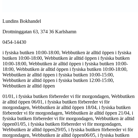
Lundins Bokhandel
Drottninggatan 63, 374 36 Karlshamn
0454-14430
i fysiska butiken 10:00-18:00, Webbutiken är alltid öppen
i fysiska
butiken 10:00-18:00, Webbutiken är alltid öppen
i fysiska butiken
10:00-18:00, Webbutiken är alltid öppen
i fysiska butiken 10:00-
18:00, Webbutiken är alltid öppen
i fysiska butiken 10:00-18:00,
Webbutiken är alltid öppen
i fysiska butiken 10:00-15:00,
Webbutiken är alltid öppen
i fysiska butiken 12:00-15:00,
Webbutiken är alltid öppen
01/01, i fysiska butiken förbereder vi för morgondagen, Webbutiken
är alltid öppen
06/01, i fysiska butiken förbereder vi för
morgondagen, Webbutiken är alltid öppen
18/04, i fysiska butiken
förbereder vi för morgondagen, Webbutiken är alltid öppen
21/04, i
fysiska butiken förbereder vi för morgondagen, Webbutiken är alltid
öppen
01/05, i fysiska butiken förbereder vi för morgondagen,
Webbutiken är alltid öppen
29/05, i fysiska butiken förbereder vi för
morgondagen, Webbutiken är alltid öppen
06/05, i fysiska butiken