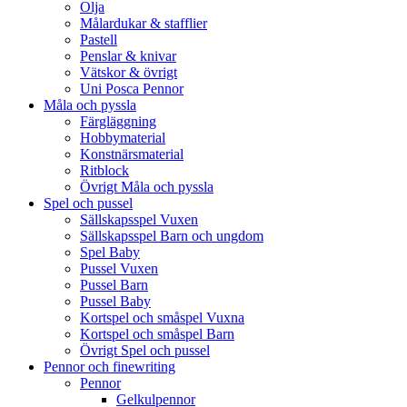
Olja
Målardukar & stafflier
Pastell
Penslar & knivar
Vätskor & övrigt
Uni Posca Pennor
Måla och pyssla
Färgläggning
Hobbymaterial
Konstnärsmaterial
Ritblock
Övrigt Måla och pyssla
Spel och pussel
Sällskapsspel Vuxen
Sällskapsspel Barn och ungdom
Spel Baby
Pussel Vuxen
Pussel Barn
Pussel Baby
Kortspel och småspel Vuxna
Kortspel och småspel Barn
Övrigt Spel och pussel
Pennor och finewriting
Pennor
Gelkulpennor