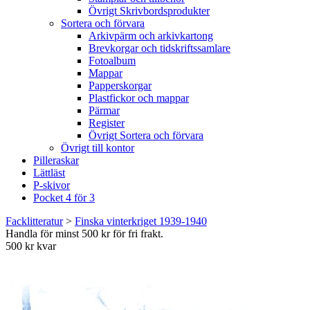
Övrigt Skrivbordsprodukter
Sortera och förvara
Arkivpärm och arkivkartong
Brevkorgar och tidskriftssamlare
Fotoalbum
Mappar
Papperskorgar
Plastfickor och mappar
Pärmar
Register
Övrigt Sortera och förvara
Övrigt till kontor
Pilleraskar
Lättläst
P-skivor
Pocket 4 för 3
Facklitteratur
>
Finska vinterkriget 1939-1940
Handla för minst 500 kr för fri frakt.
500 kr kvar