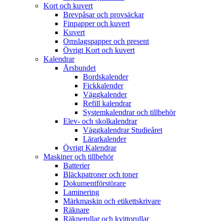
Kort och kuvert
Brevpåsar och provsäckar
Finpapper och kuvert
Kuvert
Omslagspapper och present
Övrigt Kort och kuvert
Kalendrar
Årsbundet
Bordskalender
Fickkalender
Väggkalender
Refill kalendrar
Systemkalendrar och tillbehör
Elev- och skolkalendrar
Väggkalendrar Studieåret
Lärarkalender
Övrigt Kalendrar
Maskiner och tillbehör
Batterier
Bläckpatroner och toner
Dokumentförstörare
Laminering
Märkmaskin och etikettskrivare
Räknare
Räknerullar och kvittorullar