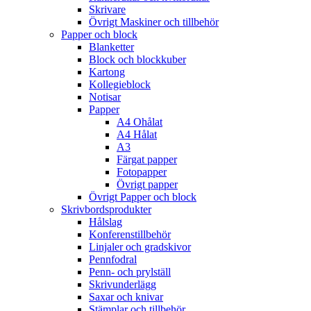
Skrivare
Övrigt Maskiner och tillbehör
Papper och block
Blanketter
Block och blockkuber
Kartong
Kollegieblock
Notisar
Papper
A4 Ohålat
A4 Hålat
A3
Färgat papper
Fotopapper
Övrigt papper
Övrigt Papper och block
Skrivbordsprodukter
Hålslag
Konferenstillbehör
Linjaler och gradskivor
Pennfodral
Penn- och prylställ
Skrivunderlägg
Saxar och knivar
Stämplar och tillbehör