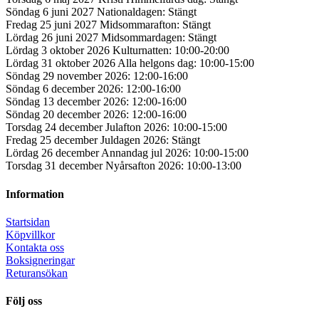
Söndag 6 juni 2027 Nationaldagen: Stängt
Fredag 25 juni 2027 Midsommarafton: Stängt
Lördag 26 juni 2027 Midsommardagen: Stängt
Lördag 3 oktober 2026 Kulturnatten: 10:00-20:00
Lördag 31 oktober 2026 Alla helgons dag: 10:00-15:00
Söndag 29 november 2026: 12:00-16:00
Söndag 6 december 2026: 12:00-16:00
Söndag 13 december 2026: 12:00-16:00
Söndag 20 december 2026: 12:00-16:00
Torsdag 24 december Julafton 2026: 10:00-15:00
Fredag 25 december Juldagen 2026: Stängt
Lördag 26 december Annandag jul 2026: 10:00-15:00
Torsdag 31 december Nyårsafton 2026: 10:00-13:00
Information
Startsidan
Köpvillkor
Kontakta oss
Boksigneringar
Returansökan
Följ oss