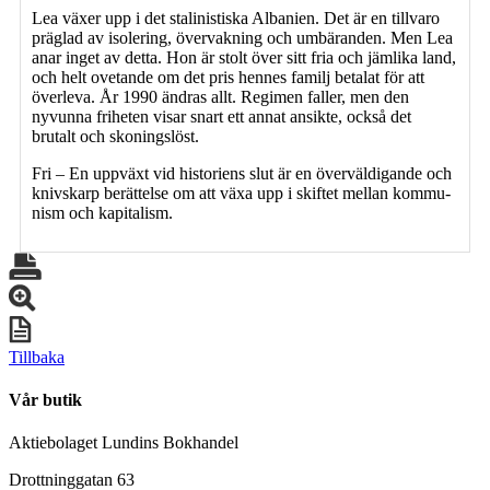
Lea växer upp i det stalinistiska Albanien. Det är en tillvaro
präglad av isolering, övervakning och umbäranden. Men Lea
anar inget av detta. Hon är stolt över sitt fria och jämlika land,
och helt ovetande om det pris hennes familj betalat för att
överleva. År 1990 ändras allt. Regimen faller, men den
nyvunna friheten visar snart ett annat ansikte, också det
brutalt och skoningslöst.
Fri – En uppväxt vid historiens slut är en överväldigande och
knivskarp berättelse om att växa upp i skiftet mellan kommu­
nism och kapitalism.
Tillbaka
Vår butik
Aktiebolaget Lundins Bokhandel
Drottninggatan 63