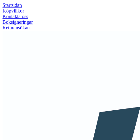
Startsidan
Köpvillkor
Kontakta oss
Boksigneringar
Returansökan