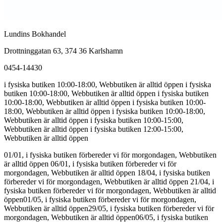
Lundins Bokhandel
Drottninggatan 63, 374 36 Karlshamn
0454-14430
i fysiska butiken 10:00-18:00, Webbutiken är alltid öppen
i fysiska
butiken 10:00-18:00, Webbutiken är alltid öppen
i fysiska butiken
10:00-18:00, Webbutiken är alltid öppen
i fysiska butiken 10:00-
18:00, Webbutiken är alltid öppen
i fysiska butiken 10:00-18:00,
Webbutiken är alltid öppen
i fysiska butiken 10:00-15:00,
Webbutiken är alltid öppen
i fysiska butiken 12:00-15:00,
Webbutiken är alltid öppen
01/01, i fysiska butiken förbereder vi för morgondagen, Webbutiken
är alltid öppen
06/01, i fysiska butiken förbereder vi för
morgondagen, Webbutiken är alltid öppen
18/04, i fysiska butiken
förbereder vi för morgondagen, Webbutiken är alltid öppen
21/04, i
fysiska butiken förbereder vi för morgondagen, Webbutiken är alltid
öppen
01/05, i fysiska butiken förbereder vi för morgondagen,
Webbutiken är alltid öppen
29/05, i fysiska butiken förbereder vi för
morgondagen, Webbutiken är alltid öppen
06/05, i fysiska butiken