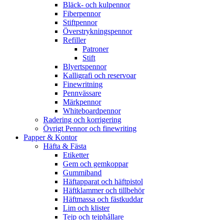
Bläck- och kulpennor
Fiberpennor
Stiftpennor
Överstrykningspennor
Refiller
Patroner
Stift
Blyertspennor
Kalligrafi och reservoar
Finewritning
Pennvässare
Märkpennor
Whiteboardpennor
Radering och korrigering
Övrigt Pennor och finewriting
Papper & Kontor
Häfta & Fästa
Etiketter
Gem och gemkoppar
Gummiband
Häftapparat och häftpistol
Häftklammer och tillbehör
Häftmassa och fästkuddar
Lim och klister
Tejp och tejphållare