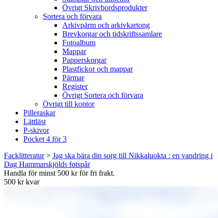
Övrigt Skrivbordsprodukter
Sortera och förvara
Arkivpärm och arkivkartong
Brevkorgar och tidskriftssamlare
Fotoalbum
Mappar
Papperskorgar
Plastfickor och mappar
Pärmar
Register
Övrigt Sortera och förvara
Övrigt till kontor
Pilleraskar
Lättläst
P-skivor
Pocket 4 för 3
Facklitteratur
>
Jag ska bära din sorg till Nikkaluokta : en vandring i
Dag Hammarskjölds fotspår
Handla för minst 500 kr för fri frakt.
500 kr kvar