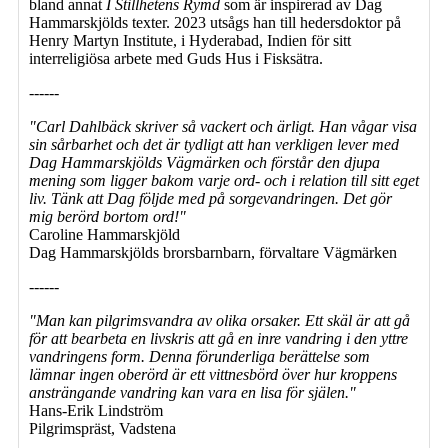
bland annat
I Stillhetens Rymd
som är inspirerad av Dag
Hammarskjölds texter. 2023 utsågs han till hedersdoktor på
Henry Martyn Institute, i Hyderabad, Indien för sitt
interreligiösa arbete med Guds Hus i Fisksätra.
------
"Carl Dahlbäck skriver så vackert och ärligt. Han vågar visa
sin sårbarhet och det är tydligt att han verkligen lever med
Dag Hammarskjölds Vägmärken och förstår den djupa
mening som ligger bakom varje ord- och i relation till sitt eget
liv. Tänk att Dag följde med på sorgevandringen. Det gör
mig berörd bortom ord!"
Caroline Hammarskjöld
Dag Hammarskjölds brorsbarnbarn, förvaltare Vägmärken
------
"Man kan pilgrimsvandra av olika orsaker. Ett skäl är att gå
för att bearbeta en livskris att gå en inre vandring i den yttre
vandringens form. Denna förunderliga berättelse som
lämnar ingen oberörd är ett vittnesbörd över hur kroppens
ansträngande vandring kan vara en lisa för själen."
Hans-Erik Lindström
Pilgrimspräst, Vadstena