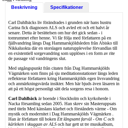
Beskrivning
Specifikationer
Carl Dahlbäcks liv förändrades i grunden när hans hustru
Carina fick diagnosen ALS och avled ett och ett halvt år
senare. Detta är berättelsen om hur det gick sedan - i
tomrummet efter henne. Vi får följa med författaren på en
fjällvandring längs Dag Hammarskjöldsleden från Abisko till
Nikkaluokta där en storslagen naturupplevelse förvandlas till
en existentiell sorgevandring som upplöses i en form av rite
de passage vid vandringens slut.
Med utgångspunkt från citaten från Dag Hammarskjölds
Vägmärken som finns på sju meditationsstationer längs leden
reflekterar författaren kring Hammarskjölds egen livsvandring
och anmärkningsvärda insikter. Men här bjuds även läsaren in
att på ett högst personligt sätt dela sorgens resa i honom.
Carl Dahlbäck
är boende i Stockholm och kyrkoherde i
Nacka församling sedan 2005. Han skrev sin Masteruppsats
med titeln Med känslans klarhet och förståndets värme - Om
mystik och modernitet i Dag Hammarskjölds Vägmärken .
Han är författare till boken
Ett långsamt farväl - Om C och
kärleken i skuggan av ALS
och har gett ut tre musikalbum,