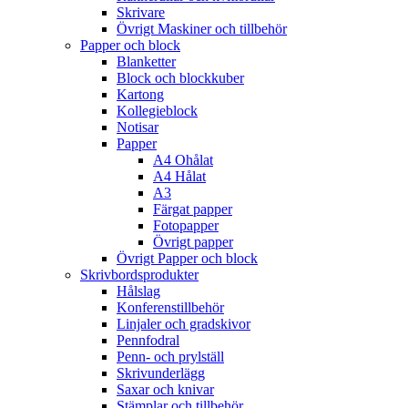
Skrivare
Övrigt Maskiner och tillbehör
Papper och block
Blanketter
Block och blockkuber
Kartong
Kollegieblock
Notisar
Papper
A4 Ohålat
A4 Hålat
A3
Färgat papper
Fotopapper
Övrigt papper
Övrigt Papper och block
Skrivbordsprodukter
Hålslag
Konferenstillbehör
Linjaler och gradskivor
Pennfodral
Penn- och prylställ
Skrivunderlägg
Saxar och knivar
Stämplar och tillbehör