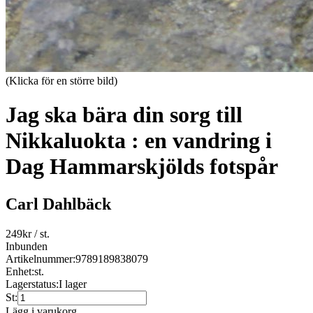
(Klicka för en större bild)
Jag ska bära din sorg till
Nikkaluokta : en vandring i
Dag Hammarskjölds fotspår
Carl Dahlbäck
249
kr
/ st.
Inbunden
Artikelnummer:
9789189838079
Enhet:
st.
Lagerstatus:
I lager
St:
Lägg i varukorg