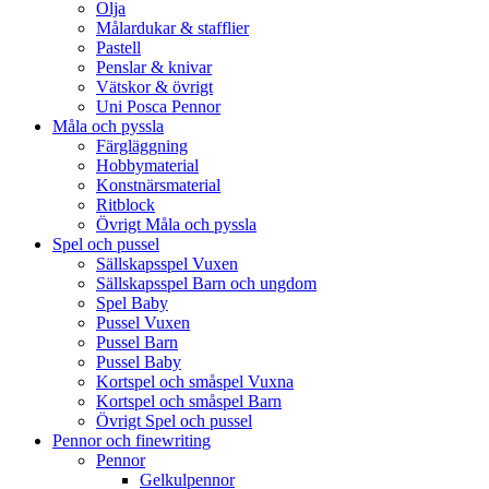
Olja
Målardukar & stafflier
Pastell
Penslar & knivar
Vätskor & övrigt
Uni Posca Pennor
Måla och pyssla
Färgläggning
Hobbymaterial
Konstnärsmaterial
Ritblock
Övrigt Måla och pyssla
Spel och pussel
Sällskapsspel Vuxen
Sällskapsspel Barn och ungdom
Spel Baby
Pussel Vuxen
Pussel Barn
Pussel Baby
Kortspel och småspel Vuxna
Kortspel och småspel Barn
Övrigt Spel och pussel
Pennor och finewriting
Pennor
Gelkulpennor