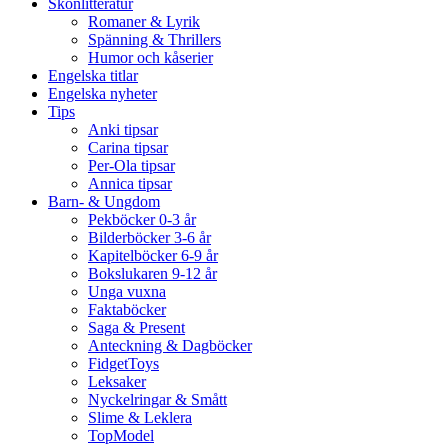
Skönlitteratur
Romaner & Lyrik
Spänning & Thrillers
Humor och kåserier
Engelska titlar
Engelska nyheter
Tips
Anki tipsar
Carina tipsar
Per-Ola tipsar
Annica tipsar
Barn- & Ungdom
Pekböcker 0-3 år
Bilderböcker 3-6 år
Kapitelböcker 6-9 år
Bokslukaren 9-12 år
Unga vuxna
Faktaböcker
Saga & Present
Anteckning & Dagböcker
FidgetToys
Leksaker
Nyckelringar & Smått
Slime & Leklera
TopModel