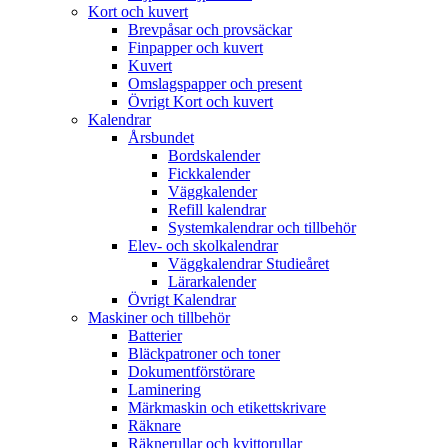
Kort och kuvert
Brevpåsar och provsäckar
Finpapper och kuvert
Kuvert
Omslagspapper och present
Övrigt Kort och kuvert
Kalendrar
Årsbundet
Bordskalender
Fickkalender
Väggkalender
Refill kalendrar
Systemkalendrar och tillbehör
Elev- och skolkalendrar
Väggkalendrar Studieåret
Lärarkalender
Övrigt Kalendrar
Maskiner och tillbehör
Batterier
Bläckpatroner och toner
Dokumentförstörare
Laminering
Märkmaskin och etikettskrivare
Räknare
Räknerullar och kvittorullar