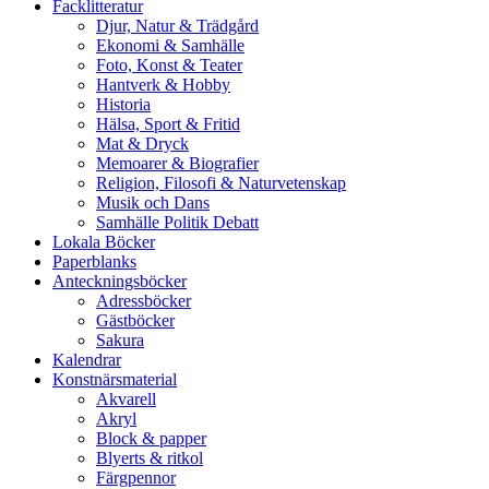
Facklitteratur
Djur, Natur & Trädgård
Ekonomi & Samhälle
Foto, Konst & Teater
Hantverk & Hobby
Historia
Hälsa, Sport & Fritid
Mat & Dryck
Memoarer & Biografier
Religion, Filosofi & Naturvetenskap
Musik och Dans
Samhälle Politik Debatt
Lokala Böcker
Paperblanks
Anteckningsböcker
Adressböcker
Gästböcker
Sakura
Kalendrar
Konstnärsmaterial
Akvarell
Akryl
Block & papper
Blyerts & ritkol
Färgpennor