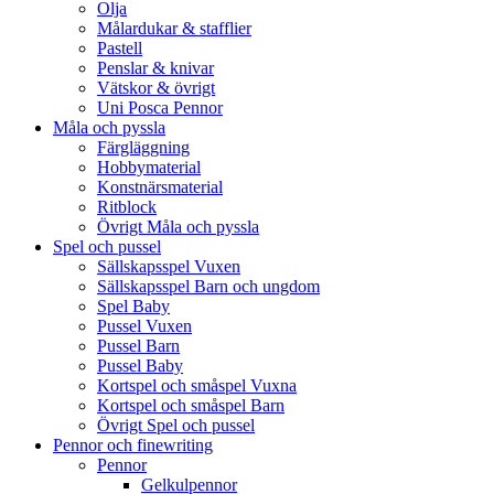
Olja
Målardukar & stafflier
Pastell
Penslar & knivar
Vätskor & övrigt
Uni Posca Pennor
Måla och pyssla
Färgläggning
Hobbymaterial
Konstnärsmaterial
Ritblock
Övrigt Måla och pyssla
Spel och pussel
Sällskapsspel Vuxen
Sällskapsspel Barn och ungdom
Spel Baby
Pussel Vuxen
Pussel Barn
Pussel Baby
Kortspel och småspel Vuxna
Kortspel och småspel Barn
Övrigt Spel och pussel
Pennor och finewriting
Pennor
Gelkulpennor