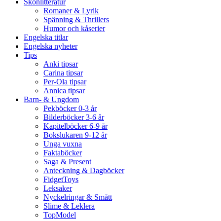
Skönlitteratur
Romaner & Lyrik
Spänning & Thrillers
Humor och kåserier
Engelska titlar
Engelska nyheter
Tips
Anki tipsar
Carina tipsar
Per-Ola tipsar
Annica tipsar
Barn- & Ungdom
Pekböcker 0-3 år
Bilderböcker 3-6 år
Kapitelböcker 6-9 år
Bokslukaren 9-12 år
Unga vuxna
Faktaböcker
Saga & Present
Anteckning & Dagböcker
FidgetToys
Leksaker
Nyckelringar & Smått
Slime & Leklera
TopModel