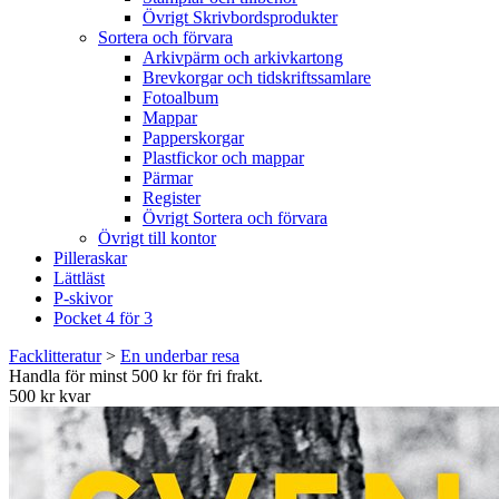
Övrigt Skrivbordsprodukter
Sortera och förvara
Arkivpärm och arkivkartong
Brevkorgar och tidskriftssamlare
Fotoalbum
Mappar
Papperskorgar
Plastfickor och mappar
Pärmar
Register
Övrigt Sortera och förvara
Övrigt till kontor
Pilleraskar
Lättläst
P-skivor
Pocket 4 för 3
Facklitteratur
>
En underbar resa
Handla för minst 500 kr för fri frakt.
500 kr kvar