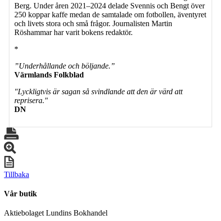
Berg. Under åren 2021–2024 delade Svennis och Bengt över
250 koppar kaffe medan de samtalade om fotbollen, äventyret
och livets stora och små frågor. Journalisten Martin
Röshammar har varit bokens redaktör.
*
”Underhållande och böljande.”
Värmlands Folkblad
"Lyckligtvis är sagan så svindlande att den är värd att
reprisera."
DN
Tillbaka
Vår butik
Aktiebolaget Lundins Bokhandel