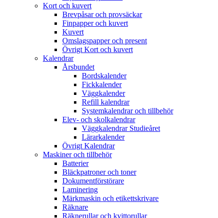
Kort och kuvert
Brevpåsar och provsäckar
Finpapper och kuvert
Kuvert
Omslagspapper och present
Övrigt Kort och kuvert
Kalendrar
Årsbundet
Bordskalender
Fickkalender
Väggkalender
Refill kalendrar
Systemkalendrar och tillbehör
Elev- och skolkalendrar
Väggkalendrar Studieåret
Lärarkalender
Övrigt Kalendrar
Maskiner och tillbehör
Batterier
Bläckpatroner och toner
Dokumentförstörare
Laminering
Märkmaskin och etikettskrivare
Räknare
Räknerullar och kvittorullar