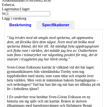
Artikelnummer:
9789180025034
Enhet:
st.
Lagerstatus:
I lager
St:
Lägg i varukorg
Beskrivning
Specifikationer
"Jag trivdes med att umgås med spelarna, att uppmuntra
dem, att försöka lära dem något. Även med att bråka med
spelarna ibland, det hör till. Att ständigt byta uppdragsgivare
och flytta runt i världen, det mådde jag bra av. Osäkerheten
som finns i tränaryrket var någonting positivt för mig, det är
snarare i tryggheten jag har blivit orolig."
Sven-Göran Erikssons karriär är välkänd vid det här laget:
gymnastikläraren från värmländska Torsby som tog
toppfotbollen med storm, som vann titlar och respekt över
hela världen. Men vem är människan bakom framgångarna –
och nederlagen? Vad har han lärt sig när han ser tillbaka på ett
liv i fotbollens tjänst?
I
En underbar resa
berättar Sven-Göran Eriksson en ny
historia om sig själv och sin karriär. Boken är skriven
tillsammans med barndomsvännen och författaren Bengt