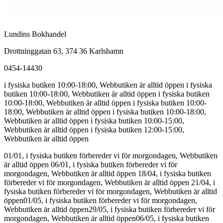
Lundins Bokhandel
Drottninggatan 63, 374 36 Karlshamn
0454-14430
i fysiska butiken 10:00-18:00, Webbutiken är alltid öppen
i fysiska
butiken 10:00-18:00, Webbutiken är alltid öppen
i fysiska butiken
10:00-18:00, Webbutiken är alltid öppen
i fysiska butiken 10:00-
18:00, Webbutiken är alltid öppen
i fysiska butiken 10:00-18:00,
Webbutiken är alltid öppen
i fysiska butiken 10:00-15:00,
Webbutiken är alltid öppen
i fysiska butiken 12:00-15:00,
Webbutiken är alltid öppen
01/01, i fysiska butiken förbereder vi för morgondagen, Webbutiken
är alltid öppen
06/01, i fysiska butiken förbereder vi för
morgondagen, Webbutiken är alltid öppen
18/04, i fysiska butiken
förbereder vi för morgondagen, Webbutiken är alltid öppen
21/04, i
fysiska butiken förbereder vi för morgondagen, Webbutiken är alltid
öppen
01/05, i fysiska butiken förbereder vi för morgondagen,
Webbutiken är alltid öppen
29/05, i fysiska butiken förbereder vi för
morgondagen, Webbutiken är alltid öppen
06/05, i fysiska butiken