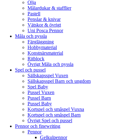
Olja
Målardukar & stafflier
Pastell
Penslar & knivar
Vätskor & övrigt
Uni Posca Pennor
Måla och pyssla
Färgläggning
Hobbymaterial
Konstnärsmaterial
Ritblock
Övrigt Måla och pyssla
Spel och pussel
Sällskapsspel Vuxen
Sällskapsspel Barn och ungdom
Spel Baby
Pussel Vuxen
Pussel Barn
Pussel Baby
Kortspel och småspel Vuxna
Kortspel och småspel Barn
Övrigt Spel och pussel
Pennor och finewriting
Pennor
Gelkulpennor