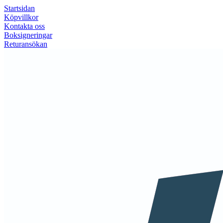
Startsidan
Köpvillkor
Kontakta oss
Boksigneringar
Returansökan