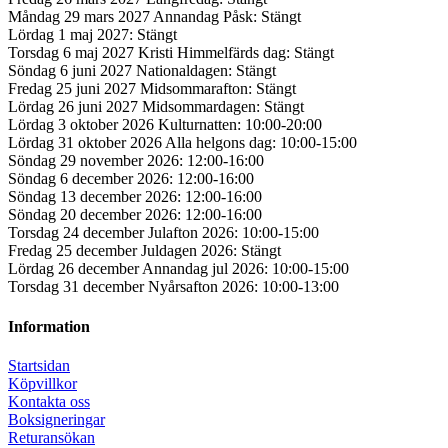
Måndag 29 mars 2027 Annandag Påsk: Stängt
Lördag 1 maj 2027: Stängt
Torsdag 6 maj 2027 Kristi Himmelfärds dag: Stängt
Söndag 6 juni 2027 Nationaldagen: Stängt
Fredag 25 juni 2027 Midsommarafton: Stängt
Lördag 26 juni 2027 Midsommardagen: Stängt
Lördag 3 oktober 2026 Kulturnatten: 10:00-20:00
Lördag 31 oktober 2026 Alla helgons dag: 10:00-15:00
Söndag 29 november 2026: 12:00-16:00
Söndag 6 december 2026: 12:00-16:00
Söndag 13 december 2026: 12:00-16:00
Söndag 20 december 2026: 12:00-16:00
Torsdag 24 december Julafton 2026: 10:00-15:00
Fredag 25 december Juldagen 2026: Stängt
Lördag 26 december Annandag jul 2026: 10:00-15:00
Torsdag 31 december Nyårsafton 2026: 10:00-13:00
Information
Startsidan
Köpvillkor
Kontakta oss
Boksigneringar
Returansökan