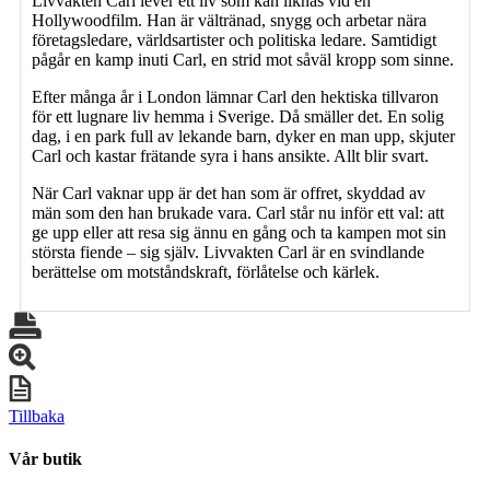
Livvakten Carl lever ett liv som kan liknas vid en
Hollywoodfilm. Han är vältränad, snygg och arbetar nära
företagsledare, världsartister och politiska ledare. Samtidigt
pågår en kamp inuti Carl, en strid mot såväl kropp som sinne.
Efter många år i London lämnar Carl den hektiska tillvaron
för ett lugnare liv hemma i Sverige. Då smäller det. En solig
dag, i en park full av lekande barn, dyker en man upp, skjuter
Carl och kastar frätande syra i hans ansikte. Allt blir svart.
När Carl vaknar upp är det han som är offret, skyddad av
män som den han brukade vara. Carl står nu inför ett val: att
ge upp eller att resa sig ännu en gång och ta kampen mot sin
största fiende – sig själv. Livvakten Carl är en svindlande
berättelse om motståndskraft, förlåtelse och kärlek.
Tillbaka
Vår butik