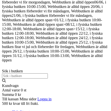
förbereder vi för morgondagen, Webbutiken är alltid öppen
06/06, i
fysiska butiken 10:00-15:00, Webbutiken är alltid öppen
20/06, i
fysiska butiken förbereder vi för måndagen, Webbutiken är alltid
öppen
21/06, i fysiska butiken förbereder vi för måndagen,
Webbutiken är alltid öppen
span>01/12, i fysiska butiken 10:00-
15:00, Webbutiken är alltid öppen span>08/12, i fysiska butiken
12:00-18:00, Webbutiken är alltid öppen span>15/12, i fysiska
butiken 12:00-18:00, Webbutiken är alltid öppen
22/12, i fysiska
butiken 12:00-18:00, Webbutiken är alltid öppen
24/12, i fysiska
butiken 10:00-15:00, Webbutiken är alltid öppen
25/12, i fysiska
butiken firar vi jul och förbereder för fredagen, Webbutiken är alltid
öppen
26/12, i fysiska butiken 10:00-15:00, Webbutiken är alltid
öppen
31/12, i fysiska butiken 10:00-13:00, Webbutiken är alltid
öppen
Sök i butiken
Kundvagn
Antal varor
0
st
Summa
0 kr
Till kassan
Mina sidor
Logga in
500 kr kvar till fri frakt.