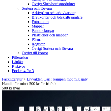
Övrigt Skrivbordsprodukter
Sortera och förvara
Arkivpärm och arkivkartong
Brevkorgar och tidskriftssamlare
Fotoalbum
Mappar
Papperskorgar
Plastfickor och mappar
Pärmar
Register
Övrigt Sortera och förvara
Övrigt till kontor
Pilleraskar
Lättläst
P-skivor
Pocket 4 för 3
Facklitteratur
>
Livvakten Carl : kampen mot mig själv
Handla för minst 500 kr för fri frakt.
500 kr kvar