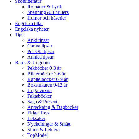
Skönlitteratur
Romaner & Lyrik
Spänning & Thrillers
Humor och kåserier
Engelska titlar
Engelska nyheter
Tips
Anki tipsar
Carina tipsar
Per-Ola tipsar
Annica tipsar
Barn- & Ungdom
Pekböcker 0-3 år
Bilderböcker 3-6 år
Kapitelböcker 6-9 år
Bokslukaren 9-12 år
Unga vuxna
Faktaböcker
Saga & Present
Anteckning & Dagböcker
FidgetToys
Leksaker
Nyckelringar & Smått
Slime & Leklera
TopModel