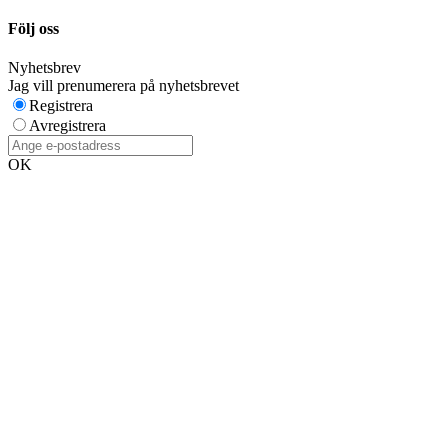
Följ oss
Nyhetsbrev
Jag vill prenumerera på nyhetsbrevet
Registrera
Avregistrera
OK