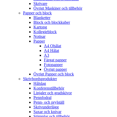
Skrivare
Övrigt Maskiner och tillbehör
Papper och block
Blanketter
Block och blockkuber
Kartong
Kollegieblock
Notisar
Papper
A4 Ohålat
A4 Hålat
A3
Färgat papper
Fotopapper
Övrigt papper
Övrigt Papper och block
Skrivbordsprodukter
Hålslag
Konferenstillbehör
Linjaler och gradskivor
Pennfodral
Penn- och prylställ
Skrivunderlägg
Saxar och knivar
Stämplar och tillbehör