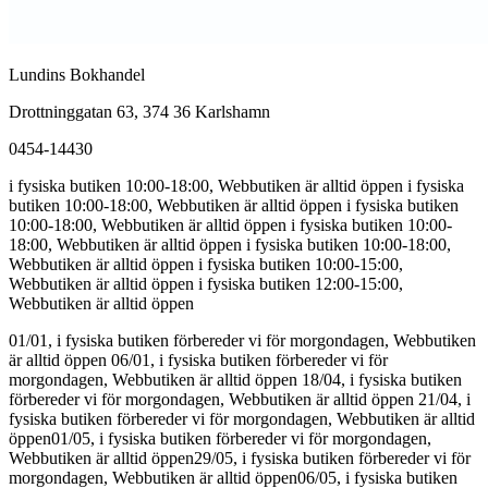
Lundins Bokhandel
Drottninggatan 63, 374 36 Karlshamn
0454-14430
i fysiska butiken 10:00-18:00, Webbutiken är alltid öppen
i fysiska
butiken 10:00-18:00, Webbutiken är alltid öppen
i fysiska butiken
10:00-18:00, Webbutiken är alltid öppen
i fysiska butiken 10:00-
18:00, Webbutiken är alltid öppen
i fysiska butiken 10:00-18:00,
Webbutiken är alltid öppen
i fysiska butiken 10:00-15:00,
Webbutiken är alltid öppen
i fysiska butiken 12:00-15:00,
Webbutiken är alltid öppen
01/01, i fysiska butiken förbereder vi för morgondagen, Webbutiken
är alltid öppen
06/01, i fysiska butiken förbereder vi för
morgondagen, Webbutiken är alltid öppen
18/04, i fysiska butiken
förbereder vi för morgondagen, Webbutiken är alltid öppen
21/04, i
fysiska butiken förbereder vi för morgondagen, Webbutiken är alltid
öppen
01/05, i fysiska butiken förbereder vi för morgondagen,
Webbutiken är alltid öppen
29/05, i fysiska butiken förbereder vi för
morgondagen, Webbutiken är alltid öppen
06/05, i fysiska butiken