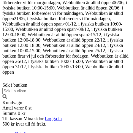
förbereder vi för morgondagen, Webbutiken är alltid öppen
06/06, i
fysiska butiken 10:00-15:00, Webbutiken är alltid öppen
20/06, i
fysiska butiken förbereder vi för måndagen, Webbutiken är alltid
öppen
21/06, i fysiska butiken förbereder vi för måndagen,
Webbutiken är alltid öppen
span>01/12, i fysiska butiken 10:00-
15:00, Webbutiken är alltid öppen span>08/12, i fysiska butiken
12:00-18:00, Webbutiken är alltid öppen span>15/12, i fysiska
butiken 12:00-18:00, Webbutiken är alltid öppen
22/12, i fysiska
butiken 12:00-18:00, Webbutiken är alltid öppen
24/12, i fysiska
butiken 10:00-15:00, Webbutiken är alltid öppen
25/12, i fysiska
butiken firar vi jul och förbereder för fredagen, Webbutiken är alltid
öppen
26/12, i fysiska butiken 10:00-15:00, Webbutiken är alltid
öppen
31/12, i fysiska butiken 10:00-13:00, Webbutiken är alltid
öppen
Sök i butiken
Kundvagn
Antal varor
0
st
Summa
0 kr
Till kassan
Mina sidor
Logga in
500 kr kvar till fri frakt.