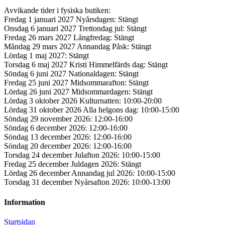
Avvikande tider i fysiska butiken:
Fredag 1 januari 2027 Nyårsdagen: Stängt
Onsdag 6 januari 2027 Trettondag jul: Stängt
Fredag 26 mars 2027 Långfredag: Stängt
Måndag 29 mars 2027 Annandag Påsk: Stängt
Lördag 1 maj 2027: Stängt
Torsdag 6 maj 2027 Kristi Himmelfärds dag: Stängt
Söndag 6 juni 2027 Nationaldagen: Stängt
Fredag 25 juni 2027 Midsommarafton: Stängt
Lördag 26 juni 2027 Midsommardagen: Stängt
Lördag 3 oktober 2026 Kulturnatten: 10:00-20:00
Lördag 31 oktober 2026 Alla helgons dag: 10:00-15:00
Söndag 29 november 2026: 12:00-16:00
Söndag 6 december 2026: 12:00-16:00
Söndag 13 december 2026: 12:00-16:00
Söndag 20 december 2026: 12:00-16:00
Torsdag 24 december Julafton 2026: 10:00-15:00
Fredag 25 december Juldagen 2026: Stängt
Lördag 26 december Annandag jul 2026: 10:00-15:00
Torsdag 31 december Nyårsafton 2026: 10:00-13:00
Information
Startsidan