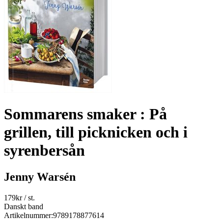
Sommarens smaker : På
grillen, till picknicken och i
syrenbersån
Jenny Warsén
179
kr
/ st.
Danskt band
Artikelnummer:
9789178877614