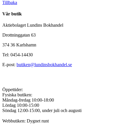
Tillbaka
Vår butik
Aktiebolaget Lundins Bokhandel
Drottninggatan 63
374 36 Karlshamn
Tel: 0454-14430
E-post:
butiken@lundinsbokhandel.se
Öppettider:
Fysiska butiken:
Måndag-fredag 10:00-18:00
Lördag 10:00-15:00
Söndag 12:00-15:00, under juli och augusti
Webbutiken: Dygnet runt