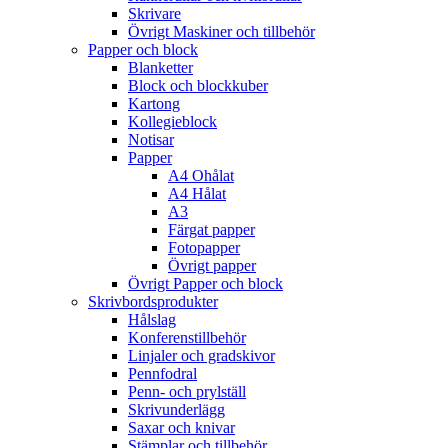
Skrivare
Övrigt Maskiner och tillbehör
Papper och block
Blanketter
Block och blockkuber
Kartong
Kollegieblock
Notisar
Papper
A4 Ohålat
A4 Hålat
A3
Färgat papper
Fotopapper
Övrigt papper
Övrigt Papper och block
Skrivbordsprodukter
Hålslag
Konferenstillbehör
Linjaler och gradskivor
Pennfodral
Penn- och prylställ
Skrivunderlägg
Saxar och knivar
Stämplar och tillbehör