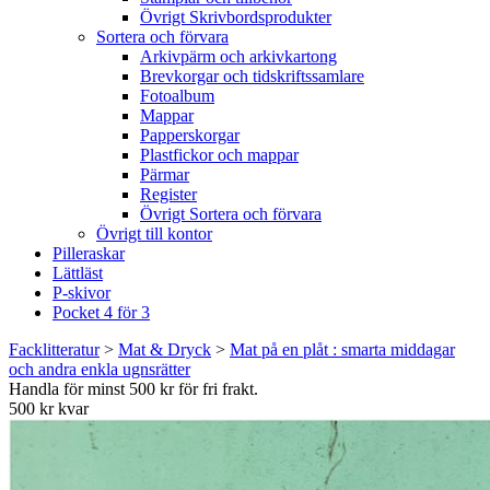
Övrigt Skrivbordsprodukter
Sortera och förvara
Arkivpärm och arkivkartong
Brevkorgar och tidskriftssamlare
Fotoalbum
Mappar
Papperskorgar
Plastfickor och mappar
Pärmar
Register
Övrigt Sortera och förvara
Övrigt till kontor
Pilleraskar
Lättläst
P-skivor
Pocket 4 för 3
Facklitteratur
>
Mat & Dryck
>
Mat på en plåt : smarta middagar
och andra enkla ugnsrätter
Handla för minst 500 kr för fri frakt.
500 kr kvar