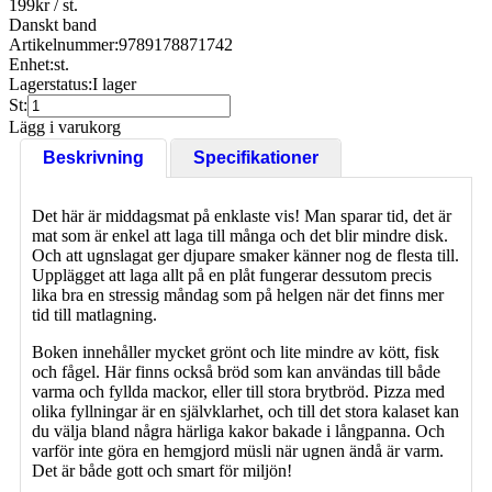
199
kr
/ st.
Danskt band
Artikelnummer:
9789178871742
Enhet:
st.
Lagerstatus:
I lager
St:
Lägg i varukorg
Beskrivning
Specifikationer
Det här är middagsmat på enklaste vis! Man sparar tid, det är
mat som är enkel att laga till många och det blir mindre disk.
Och att ugnslagat ger djupare smaker känner nog de flesta till.
Upplägget att laga allt på en plåt fungerar dessutom precis
lika bra en stressig måndag som på helgen när det finns mer
tid till matlagning.
Boken innehåller mycket grönt och lite mindre av kött, fisk
och fågel. Här finns också bröd som kan användas till både
varma och fyllda mackor, eller till stora brytbröd. Pizza med
olika fyllningar är en självklarhet, och till det stora kalaset kan
du välja bland några härliga kakor bakade i långpanna. Och
varför inte göra en hemgjord müsli när ugnen ändå är varm.
Det är både gott och smart för miljön!