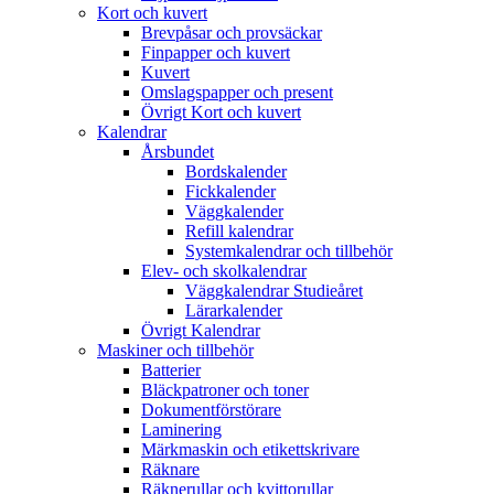
Kort och kuvert
Brevpåsar och provsäckar
Finpapper och kuvert
Kuvert
Omslagspapper och present
Övrigt Kort och kuvert
Kalendrar
Årsbundet
Bordskalender
Fickkalender
Väggkalender
Refill kalendrar
Systemkalendrar och tillbehör
Elev- och skolkalendrar
Väggkalendrar Studieåret
Lärarkalender
Övrigt Kalendrar
Maskiner och tillbehör
Batterier
Bläckpatroner och toner
Dokumentförstörare
Laminering
Märkmaskin och etikettskrivare
Räknare
Räknerullar och kvittorullar