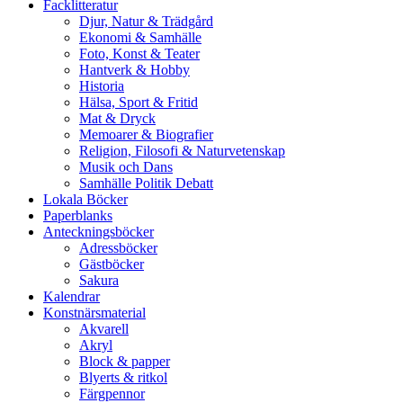
Facklitteratur
Djur, Natur & Trädgård
Ekonomi & Samhälle
Foto, Konst & Teater
Hantverk & Hobby
Historia
Hälsa, Sport & Fritid
Mat & Dryck
Memoarer & Biografier
Religion, Filosofi & Naturvetenskap
Musik och Dans
Samhälle Politik Debatt
Lokala Böcker
Paperblanks
Anteckningsböcker
Adressböcker
Gästböcker
Sakura
Kalendrar
Konstnärsmaterial
Akvarell
Akryl
Block & papper
Blyerts & ritkol
Färgpennor