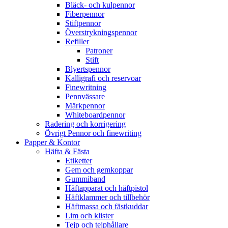
Bläck- och kulpennor
Fiberpennor
Stiftpennor
Överstrykningspennor
Refiller
Patroner
Stift
Blyertspennor
Kalligrafi och reservoar
Finewritning
Pennvässare
Märkpennor
Whiteboardpennor
Radering och korrigering
Övrigt Pennor och finewriting
Papper & Kontor
Häfta & Fästa
Etiketter
Gem och gemkoppar
Gummiband
Häftapparat och häftpistol
Häftklammer och tillbehör
Häftmassa och fästkuddar
Lim och klister
Tejp och tejphållare