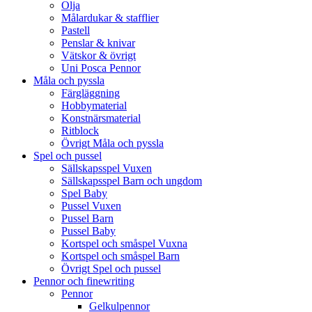
Olja
Målardukar & stafflier
Pastell
Penslar & knivar
Vätskor & övrigt
Uni Posca Pennor
Måla och pyssla
Färgläggning
Hobbymaterial
Konstnärsmaterial
Ritblock
Övrigt Måla och pyssla
Spel och pussel
Sällskapsspel Vuxen
Sällskapsspel Barn och ungdom
Spel Baby
Pussel Vuxen
Pussel Barn
Pussel Baby
Kortspel och småspel Vuxna
Kortspel och småspel Barn
Övrigt Spel och pussel
Pennor och finewriting
Pennor
Gelkulpennor