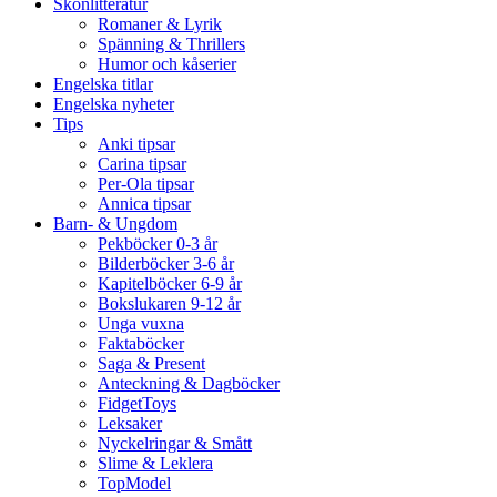
Skönlitteratur
Romaner & Lyrik
Spänning & Thrillers
Humor och kåserier
Engelska titlar
Engelska nyheter
Tips
Anki tipsar
Carina tipsar
Per-Ola tipsar
Annica tipsar
Barn- & Ungdom
Pekböcker 0-3 år
Bilderböcker 3-6 år
Kapitelböcker 6-9 år
Bokslukaren 9-12 år
Unga vuxna
Faktaböcker
Saga & Present
Anteckning & Dagböcker
FidgetToys
Leksaker
Nyckelringar & Smått
Slime & Leklera
TopModel