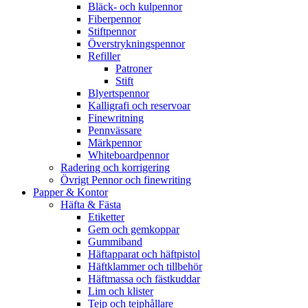
Bläck- och kulpennor
Fiberpennor
Stiftpennor
Överstrykningspennor
Refiller
Patroner
Stift
Blyertspennor
Kalligrafi och reservoar
Finewritning
Pennvässare
Märkpennor
Whiteboardpennor
Radering och korrigering
Övrigt Pennor och finewriting
Papper & Kontor
Häfta & Fästa
Etiketter
Gem och gemkoppar
Gummiband
Häftapparat och häftpistol
Häftklammer och tillbehör
Häftmassa och fästkuddar
Lim och klister
Tejp och tejphållare