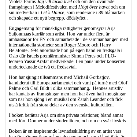
Violeta Parras
Jag vill tacka livet
och om den oväntade
framgången i Melodifestivalen med
Högt över havet
och om
sin medverkan i
Let´s Dance,
som renderade i 89 blåmärken
och skapade ett nytt begrepp, dödslyftet .
Engagemang för mänskliga rättigheter genomsyrar Arja
Saijonmaas karriär som artist. Hon var under flera år
ambassadör för FN och samarbetade i de sammanhangen med
internationella storheter som Roger Moore och Harry
Belafonte.1994 anordnade hon på egen hand en fredsgala i
Oslo där Israels premiärminister Simon Peres och PLO-
ledaren Yassir Arafat medverkade. I en paus under konserten
undertecknade de två ett fredsavtal.
Hon har sjungit tillsammans med Michail Gorbatjov,
kandiderat till Europaparlamentet och varit på turné med Olof
Palme och Carl Bildt i olika sammanhang. Hennes artistliv
har kantats av framgångar, men hon har även haft motgångar,
som när hon sjöng i en musikal om Zarah Leander och fick
utstå kritik från stora delar av den svenska kultureliten.
I boken berättar Arja om sina privata relationer, bland annat
med Jörn Donner under studenttiden, och om en svår livskris.
Boken är en inspirerande levnadsskildring av en artist vars
karriär spänner över många decennier och som långt ifrån är