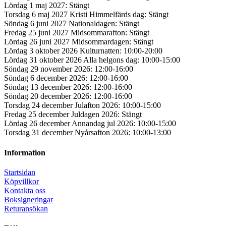
Lördag 1 maj 2027: Stängt
Torsdag 6 maj 2027 Kristi Himmelfärds dag: Stängt
Söndag 6 juni 2027 Nationaldagen: Stängt
Fredag 25 juni 2027 Midsommarafton: Stängt
Lördag 26 juni 2027 Midsommardagen: Stängt
Lördag 3 oktober 2026 Kulturnatten: 10:00-20:00
Lördag 31 oktober 2026 Alla helgons dag: 10:00-15:00
Söndag 29 november 2026: 12:00-16:00
Söndag 6 december 2026: 12:00-16:00
Söndag 13 december 2026: 12:00-16:00
Söndag 20 december 2026: 12:00-16:00
Torsdag 24 december Julafton 2026: 10:00-15:00
Fredag 25 december Juldagen 2026: Stängt
Lördag 26 december Annandag jul 2026: 10:00-15:00
Torsdag 31 december Nyårsafton 2026: 10:00-13:00
Information
Startsidan
Köpvillkor
Kontakta oss
Boksigneringar
Returansökan