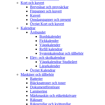
Kort och kuvert
Brevpåsar och provsäckar
Finpapper och kuvert
Kuvert
Omslagspapper och present
Övrigt Kort och kuvert
Kalendrar
Årsbundet
Bordskalender
Fickkalender
Väggkalender
Refill kalendrar
Systemkalendrar och tillbehör
Elev- och skolkalendrar
Väggkalendrar Studieåret
Lärarkalender
Övrigt Kalendrar
Maskiner och tillbehör
Batterier
Bläckpatroner och toner
Dokumentförstörare
Laminering
Märkmaskin och etikettskrivare
Räknare
Räknerullar och kvittorullar