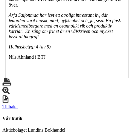
över.
A
rja Saijonmaa har levt ett otroligt intressant liv, där
ledorden varit musik, mod, nyfikenhet och, ja, sisu. En finsk
världsmedborgare med en osannolikt rik och produktiv
karriär. En sång om frihet är en välskriven och mycket
läsvärd biografi.
Helhetsbetyg: 4 (av 5)
Nils Ahnland i BTJ
Tillbaka
Vår butik
Aktiebolaget Lundins Bokhandel