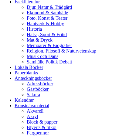
Facklitteratur
Djur, Natur & Trädgård
Ekonomi & Samhälle
Foto, Konst & Teater
Hantverk & Hobby
Historia
Hälsa, Sport & Fritid
Mat & Dryck
Memoarer & Biografier
Religion, Filosofi & Naturvetenskap
Musik och Dans
Samhälle Politik Debatt
Lokala Böcker
Paperblanks
Anteckningsböcker
Adressböcker
Gästböcker
Sakura
Kalendrar
Konstnärsmaterial
Akvarell
Akryl
Block & papper
Blyerts & ritkol
Färgpennor