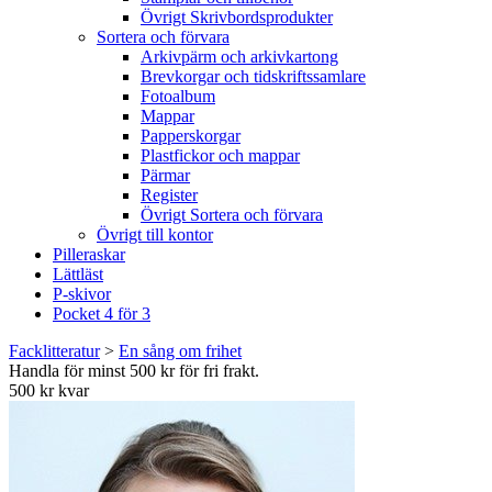
Övrigt Skrivbordsprodukter
Sortera och förvara
Arkivpärm och arkivkartong
Brevkorgar och tidskriftssamlare
Fotoalbum
Mappar
Papperskorgar
Plastfickor och mappar
Pärmar
Register
Övrigt Sortera och förvara
Övrigt till kontor
Pilleraskar
Lättläst
P-skivor
Pocket 4 för 3
Facklitteratur
>
En sång om frihet
Handla för minst 500 kr för fri frakt.
500 kr kvar