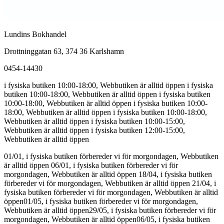
Lundins Bokhandel
Drottninggatan 63, 374 36 Karlshamn
0454-14430
i fysiska butiken 10:00-18:00, Webbutiken är alltid öppen
i fysiska
butiken 10:00-18:00, Webbutiken är alltid öppen
i fysiska butiken
10:00-18:00, Webbutiken är alltid öppen
i fysiska butiken 10:00-
18:00, Webbutiken är alltid öppen
i fysiska butiken 10:00-18:00,
Webbutiken är alltid öppen
i fysiska butiken 10:00-15:00,
Webbutiken är alltid öppen
i fysiska butiken 12:00-15:00,
Webbutiken är alltid öppen
01/01, i fysiska butiken förbereder vi för morgondagen, Webbutiken
är alltid öppen
06/01, i fysiska butiken förbereder vi för
morgondagen, Webbutiken är alltid öppen
18/04, i fysiska butiken
förbereder vi för morgondagen, Webbutiken är alltid öppen
21/04, i
fysiska butiken förbereder vi för morgondagen, Webbutiken är alltid
öppen
01/05, i fysiska butiken förbereder vi för morgondagen,
Webbutiken är alltid öppen
29/05, i fysiska butiken förbereder vi för
morgondagen, Webbutiken är alltid öppen
06/05, i fysiska butiken