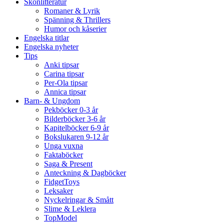
Skönlitteratur
Romaner & Lyrik
Spänning & Thrillers
Humor och kåserier
Engelska titlar
Engelska nyheter
Tips
Anki tipsar
Carina tipsar
Per-Ola tipsar
Annica tipsar
Barn- & Ungdom
Pekböcker 0-3 år
Bilderböcker 3-6 år
Kapitelböcker 6-9 år
Bokslukaren 9-12 år
Unga vuxna
Faktaböcker
Saga & Present
Anteckning & Dagböcker
FidgetToys
Leksaker
Nyckelringar & Smått
Slime & Leklera
TopModel