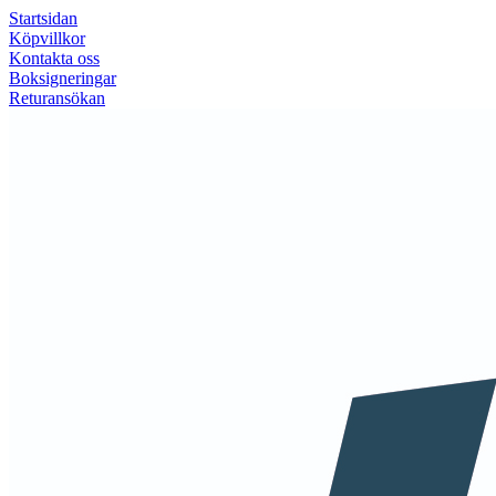
Startsidan
Köpvillkor
Kontakta oss
Boksigneringar
Returansökan