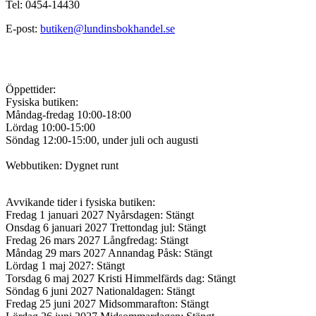
Tel: 0454-14430
E-post:
butiken@lundinsbokhandel.se
Öppettider:
Fysiska butiken:
Måndag-fredag 10:00-18:00
Lördag 10:00-15:00
Söndag 12:00-15:00, under juli och augusti
Webbutiken: Dygnet runt
Avvikande tider i fysiska butiken:
Fredag 1 januari 2027 Nyårsdagen: Stängt
Onsdag 6 januari 2027 Trettondag jul: Stängt
Fredag 26 mars 2027 Långfredag: Stängt
Måndag 29 mars 2027 Annandag Påsk: Stängt
Lördag 1 maj 2027: Stängt
Torsdag 6 maj 2027 Kristi Himmelfärds dag: Stängt
Söndag 6 juni 2027 Nationaldagen: Stängt
Fredag 25 juni 2027 Midsommarafton: Stängt