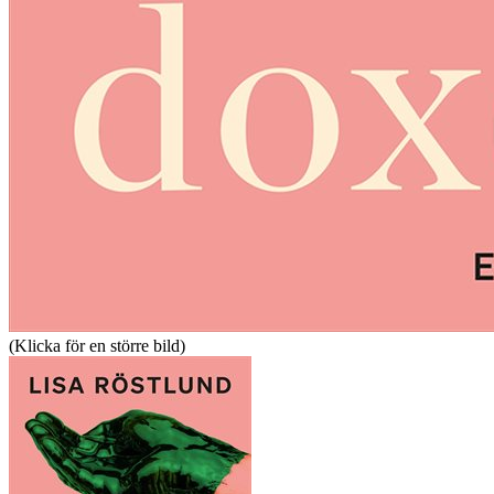
(Klicka för en större bild)