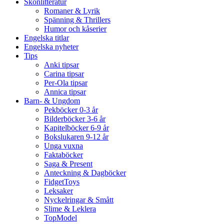
Skönlitteratur
Romaner & Lyrik
Spänning & Thrillers
Humor och kåserier
Engelska titlar
Engelska nyheter
Tips
Anki tipsar
Carina tipsar
Per-Ola tipsar
Annica tipsar
Barn- & Ungdom
Pekböcker 0-3 år
Bilderböcker 3-6 år
Kapitelböcker 6-9 år
Bokslukaren 9-12 år
Unga vuxna
Faktaböcker
Saga & Present
Anteckning & Dagböcker
FidgetToys
Leksaker
Nyckelringar & Smått
Slime & Leklera
TopModel