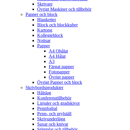
Skrivare
Övrigt Maskiner och tillbehör
Papper och block
Blanketter
Block och blockkuber
Kartong
Kollegieblock
Notisar
Papper
A4 Ohålat
A4 Hålat
A3
Färgat papper
Fotopapper
Övrigt papper
Övrigt Papper och block
Skrivbordsprodukter
Hålslag
Konferenstillbehör
Linjaler och gradskivor
Pennfodral
Penn- och prylställ
Skrivunderlägg
Saxar och knivar
Stämplar och tillbehör