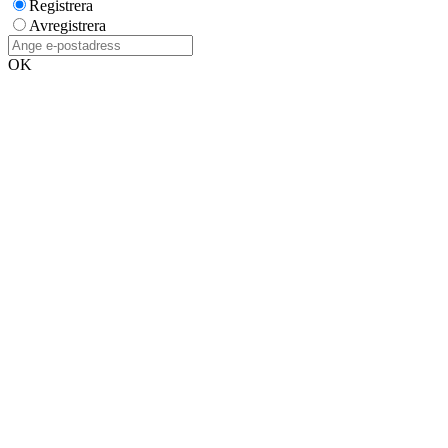
Registrera
Avregistrera
OK