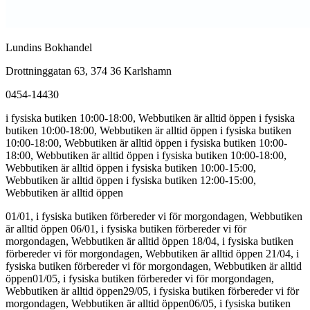
Lundins Bokhandel
Drottninggatan 63, 374 36 Karlshamn
0454-14430
i fysiska butiken 10:00-18:00, Webbutiken är alltid öppen
i fysiska
butiken 10:00-18:00, Webbutiken är alltid öppen
i fysiska butiken
10:00-18:00, Webbutiken är alltid öppen
i fysiska butiken 10:00-
18:00, Webbutiken är alltid öppen
i fysiska butiken 10:00-18:00,
Webbutiken är alltid öppen
i fysiska butiken 10:00-15:00,
Webbutiken är alltid öppen
i fysiska butiken 12:00-15:00,
Webbutiken är alltid öppen
01/01, i fysiska butiken förbereder vi för morgondagen, Webbutiken
är alltid öppen
06/01, i fysiska butiken förbereder vi för
morgondagen, Webbutiken är alltid öppen
18/04, i fysiska butiken
förbereder vi för morgondagen, Webbutiken är alltid öppen
21/04, i
fysiska butiken förbereder vi för morgondagen, Webbutiken är alltid
öppen
01/05, i fysiska butiken förbereder vi för morgondagen,
Webbutiken är alltid öppen
29/05, i fysiska butiken förbereder vi för
morgondagen, Webbutiken är alltid öppen
06/05, i fysiska butiken