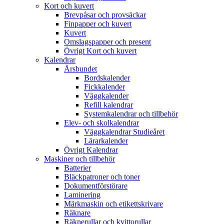
Kort och kuvert
Brevpåsar och provsäckar
Finpapper och kuvert
Kuvert
Omslagspapper och present
Övrigt Kort och kuvert
Kalendrar
Årsbundet
Bordskalender
Fickkalender
Väggkalender
Refill kalendrar
Systemkalendrar och tillbehör
Elev- och skolkalendrar
Väggkalendrar Studieåret
Lärarkalender
Övrigt Kalendrar
Maskiner och tillbehör
Batterier
Bläckpatroner och toner
Dokumentförstörare
Laminering
Märkmaskin och etikettskrivare
Räknare
Räknerullar och kvittorullar