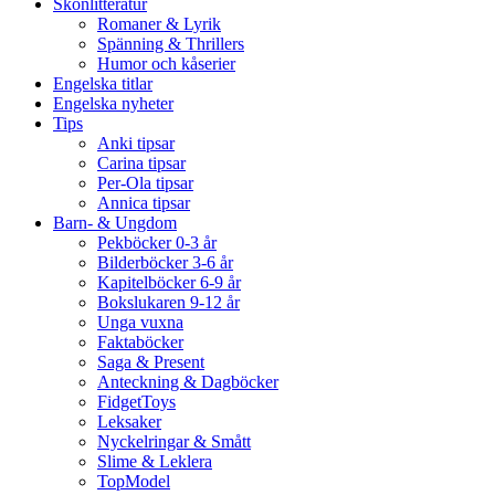
Skönlitteratur
Romaner & Lyrik
Spänning & Thrillers
Humor och kåserier
Engelska titlar
Engelska nyheter
Tips
Anki tipsar
Carina tipsar
Per-Ola tipsar
Annica tipsar
Barn- & Ungdom
Pekböcker 0-3 år
Bilderböcker 3-6 år
Kapitelböcker 6-9 år
Bokslukaren 9-12 år
Unga vuxna
Faktaböcker
Saga & Present
Anteckning & Dagböcker
FidgetToys
Leksaker
Nyckelringar & Smått
Slime & Leklera
TopModel