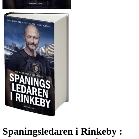
Spaningsledaren i Rinkeby :