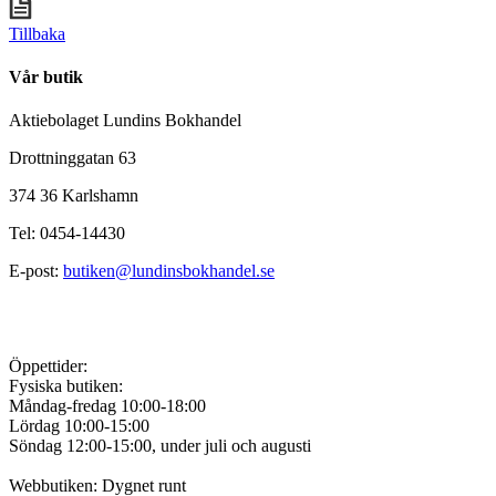
Tillbaka
Vår butik
Aktiebolaget Lundins Bokhandel
Drottninggatan 63
374 36 Karlshamn
Tel: 0454-14430
E-post:
butiken@lundinsbokhandel.se
Öppettider:
Fysiska butiken:
Måndag-fredag 10:00-18:00
Lördag 10:00-15:00
Söndag 12:00-15:00, under juli och augusti
Webbutiken: Dygnet runt