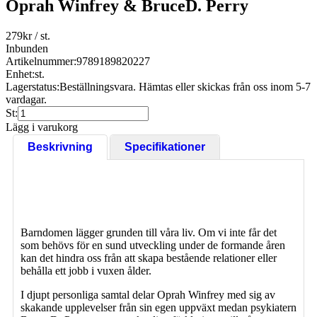
Oprah Winfrey & BruceD. Perry
279
kr
/ st.
Inbunden
Artikelnummer:
9789189820227
Enhet:
st.
Lagerstatus:
Beställningsvara. Hämtas eller skickas från oss inom 5-7
vardagar.
St:
Lägg i varukorg
Beskrivning
Specifikationer
Barndomen lägger grunden till våra liv. Om vi inte får det
som behövs för en sund utveckling under de formande åren
kan det hindra oss från att skapa bestående relationer eller
behålla ett jobb i vuxen ålder.
I djupt personliga samtal delar Oprah Winfrey med sig av
skakande upplevelser från sin egen uppväxt medan psykiatern