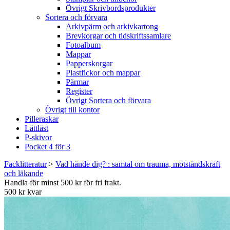
Övrigt Skrivbordsprodukter
Sortera och förvara
Arkivpärm och arkivkartong
Brevkorgar och tidskriftssamlare
Fotoalbum
Mappar
Papperskorgar
Plastfickor och mappar
Pärmar
Register
Övrigt Sortera och förvara
Övrigt till kontor
Pilleraskar
Lättläst
P-skivor
Pocket 4 för 3
Facklitteratur
>
Vad hände dig? : samtal om trauma, motståndskraft
och läkande
Handla för minst 500 kr för fri frakt.
500 kr kvar