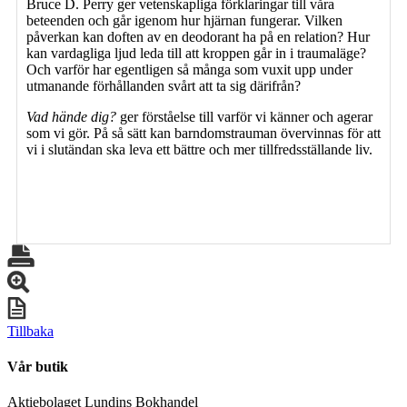
Bruce D. Perry ger vetenskapliga förklaringar till våra
beteenden och går igenom hur hjärnan fungerar. Vilken
påverkan kan doften av en deodorant ha på en relation? Hur
kan vardagliga ljud leda till att kroppen går in i traumaläge?
Och varför har egentligen så många som vuxit upp under
utmanande förhållanden svårt att ta sig därifrån?
Vad hände dig?
ger förståelse till varför vi känner och agerar
som vi gör. På så sätt kan barndomstrauman övervinnas för att
vi i slutändan ska leva ett bättre och mer tillfredsställande liv.
Tillbaka
Vår butik
Aktiebolaget Lundins Bokhandel