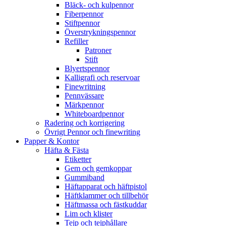
Bläck- och kulpennor
Fiberpennor
Stiftpennor
Överstrykningspennor
Refiller
Patroner
Stift
Blyertspennor
Kalligrafi och reservoar
Finewritning
Pennvässare
Märkpennor
Whiteboardpennor
Radering och korrigering
Övrigt Pennor och finewriting
Papper & Kontor
Häfta & Fästa
Etiketter
Gem och gemkoppar
Gummiband
Häftapparat och häftpistol
Häftklammer och tillbehör
Häftmassa och fästkuddar
Lim och klister
Tejp och tejphållare