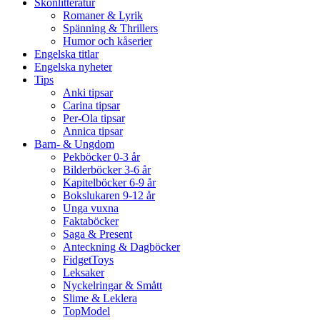
Skönlitteratur
Romaner & Lyrik
Spänning & Thrillers
Humor och kåserier
Engelska titlar
Engelska nyheter
Tips
Anki tipsar
Carina tipsar
Per-Ola tipsar
Annica tipsar
Barn- & Ungdom
Pekböcker 0-3 år
Bilderböcker 3-6 år
Kapitelböcker 6-9 år
Bokslukaren 9-12 år
Unga vuxna
Faktaböcker
Saga & Present
Anteckning & Dagböcker
FidgetToys
Leksaker
Nyckelringar & Smått
Slime & Leklera
TopModel