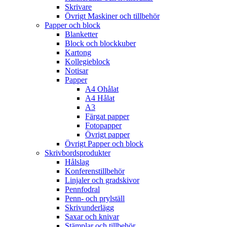
Skrivare
Övrigt Maskiner och tillbehör
Papper och block
Blanketter
Block och blockkuber
Kartong
Kollegieblock
Notisar
Papper
A4 Ohålat
A4 Hålat
A3
Färgat papper
Fotopapper
Övrigt papper
Övrigt Papper och block
Skrivbordsprodukter
Hålslag
Konferenstillbehör
Linjaler och gradskivor
Pennfodral
Penn- och prylställ
Skrivunderlägg
Saxar och knivar
Stämplar och tillbehör