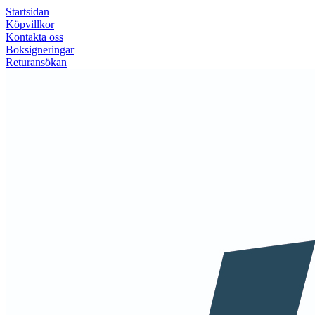
Startsidan
Köpvillkor
Kontakta oss
Boksigneringar
Returansökan