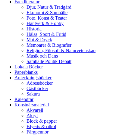
Facklitteratur
Djur, Natur & Trädgård
Ekonomi & Samhälle
Foto, Konst & Teater
Hantverk & Hobby
Historia
Hälsa, Sport & Fritid
Mat & Dryck
Memoarer & Biografier
Religion, Filosofi & Naturvetenskap
Musik och Dans
Samhälle Politik Debatt
Lokala Böcker
Paperblanks
Anteckningsböcker
Adressböcker
Gästböcker
Sakura
Kalendrar
Konstnärsmaterial
Akvarell
Akryl
Block & papper
Blyerts & ritkol
Färgpennor