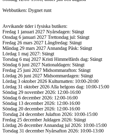
Webbutiken: Dygnet runt
Avvikande tider i fysiska butiken:
Fredag 1 januari 2027 Nyårsdagen: Stängt
Onsdag 6 januari 2027 Trettondag jul: Stängt
Fredag 26 mars 2027 Långfredag: Stängt
Måndag 29 mars 2027 Annandag Påsk: Stängt
Lördag 1 maj 2027: Stängt
Torsdag 6 maj 2027 Kristi Himmelfärds dag: Stängt
Söndag 6 juni 2027 Nationaldagen: Stängt
Fredag 25 juni 2027 Midsommarafton: Stängt
Lördag 26 juni 2027 Midsommardagen: Stängt
Lördag 3 oktober 2026 Kulturnatten: 10:00-20:00
Lördag 31 oktober 2026 Alla helgons dag: 10:00-15:00
Söndag 29 november 2026: 12:00-16:00
Söndag 6 december 2026: 12:00-16:00
Söndag 13 december 2026: 12:00-16:00
Söndag 20 december 2026: 12:00-16:00
Torsdag 24 december Julafton 2026: 10:00-15:00
Fredag 25 december Juldagen 2026: Stängt
Lördag 26 december Annandag jul 2026: 10:00-15:00
Torsdag 31 december Nyårsafton 2026: 10:00-13:00