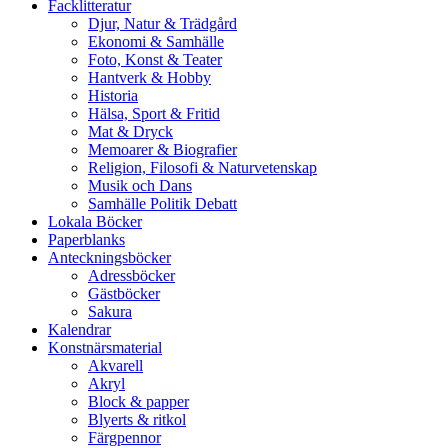
Facklitteratur
Djur, Natur & Trädgård
Ekonomi & Samhälle
Foto, Konst & Teater
Hantverk & Hobby
Historia
Hälsa, Sport & Fritid
Mat & Dryck
Memoarer & Biografier
Religion, Filosofi & Naturvetenskap
Musik och Dans
Samhälle Politik Debatt
Lokala Böcker
Paperblanks
Anteckningsböcker
Adressböcker
Gästböcker
Sakura
Kalendrar
Konstnärsmaterial
Akvarell
Akryl
Block & papper
Blyerts & ritkol
Färgpennor