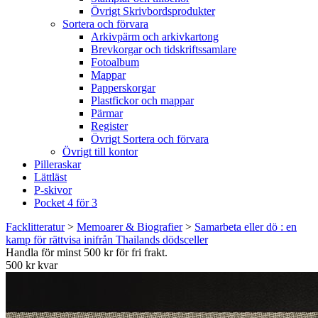
Övrigt Skrivbordsprodukter
Sortera och förvara
Arkivpärm och arkivkartong
Brevkorgar och tidskriftssamlare
Fotoalbum
Mappar
Papperskorgar
Plastfickor och mappar
Pärmar
Register
Övrigt Sortera och förvara
Övrigt till kontor
Pilleraskar
Lättläst
P-skivor
Pocket 4 för 3
Facklitteratur
>
Memoarer & Biografier
>
Samarbeta eller dö : en
kamp för rättvisa inifrån Thailands dödsceller
Handla för minst 500 kr för fri frakt.
500 kr kvar