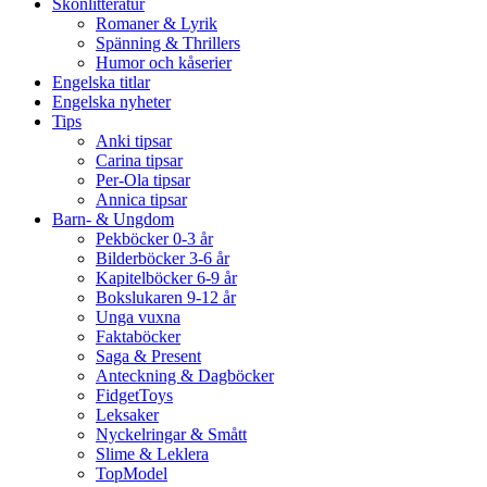
Skönlitteratur
Romaner & Lyrik
Spänning & Thrillers
Humor och kåserier
Engelska titlar
Engelska nyheter
Tips
Anki tipsar
Carina tipsar
Per-Ola tipsar
Annica tipsar
Barn- & Ungdom
Pekböcker 0-3 år
Bilderböcker 3-6 år
Kapitelböcker 6-9 år
Bokslukaren 9-12 år
Unga vuxna
Faktaböcker
Saga & Present
Anteckning & Dagböcker
FidgetToys
Leksaker
Nyckelringar & Smått
Slime & Leklera
TopModel