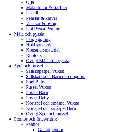
Olja
Målardukar & stafflier
Pastell
Penslar & knivar
Vätskor & övrigt
Uni Posca Pennor
Måla och pyssla
Färgläggning
Hobbymaterial
Konstnärsmaterial
Ritblock
Övrigt Måla och pyssla
Spel och pussel
Sällskapsspel Vuxen
Sällskapsspel Barn och ungdom
Spel Baby
Pussel Vuxen
Pussel Barn
Pussel Baby
Kortspel och småspel Vuxna
Kortspel och småspel Barn
Övrigt Spel och pussel
Pennor och finewriting
Pennor
Gelkulpennor