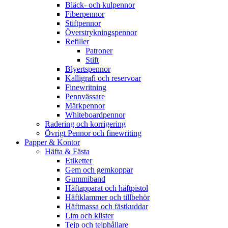
Bläck- och kulpennor
Fiberpennor
Stiftpennor
Överstrykningspennor
Refiller
Patroner
Stift
Blyertspennor
Kalligrafi och reservoar
Finewritning
Pennvässare
Märkpennor
Whiteboardpennor
Radering och korrigering
Övrigt Pennor och finewriting
Papper & Kontor
Häfta & Fästa
Etiketter
Gem och gemkoppar
Gummiband
Häftapparat och häftpistol
Häftklammer och tillbehör
Häftmassa och fästkuddar
Lim och klister
Tejp och tejphållare