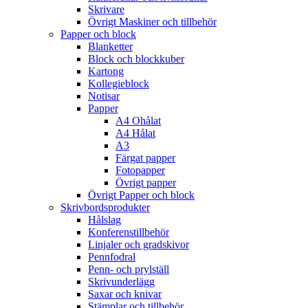
Skrivare
Övrigt Maskiner och tillbehör
Papper och block
Blanketter
Block och blockkuber
Kartong
Kollegieblock
Notisar
Papper
A4 Ohålat
A4 Hålat
A3
Färgat papper
Fotopapper
Övrigt papper
Övrigt Papper och block
Skrivbordsprodukter
Hålslag
Konferenstillbehör
Linjaler och gradskivor
Pennfodral
Penn- och prylställ
Skrivunderlägg
Saxar och knivar
Stämplar och tillbehör