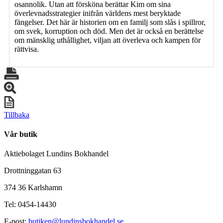
osannolik. Utan att försköna berättar Kim om sina
överlevnadsstrategier inifrån världens mest beryktade
fängelser. Det här är historien om en familj som slås i spillror,
om svek, korruption och död. Men det är också en berättelse
om mänsklig uthållighet, viljan att överleva och kampen för
rättvisa.
Tillbaka
Vår butik
Aktiebolaget Lundins Bokhandel
Drottninggatan 63
374 36 Karlshamn
Tel: 0454-14430
E-post:
butiken@lundinsbokhandel.se