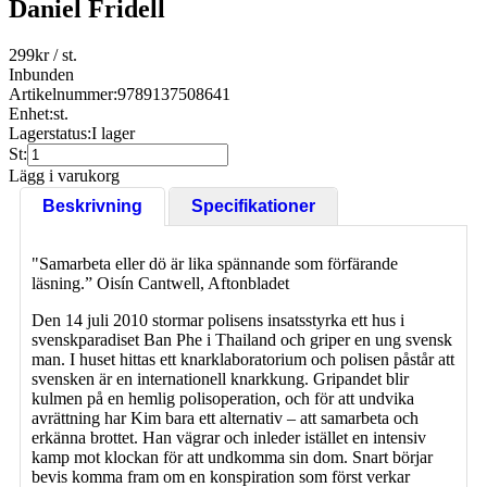
Daniel Fridell
299
kr
/ st.
Inbunden
Artikelnummer:
9789137508641
Enhet:
st.
Lagerstatus:
I lager
St:
Lägg i varukorg
Beskrivning
Specifikationer
"Samarbeta eller dö är lika spännande som förfärande
läsning.” Oisín Cantwell, Aftonbladet
Den 14 juli 2010 stormar polisens insatsstyrka ett hus i
svenskparadiset Ban Phe i Thailand och griper en ung svensk
man. I huset hittas ett knarklaboratorium och polisen påstår att
svensken är en internationell knarkkung. Gripandet blir
kulmen på en hemlig polisoperation, och för att undvika
avrättning har Kim bara ett alternativ – att samarbeta och
erkänna brottet. Han vägrar och inleder istället en intensiv
kamp mot klockan för att undkomma sin dom. Snart börjar
bevis komma fram om en konspiration som först verkar