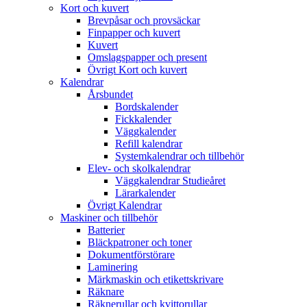
Kort och kuvert
Brevpåsar och provsäckar
Finpapper och kuvert
Kuvert
Omslagspapper och present
Övrigt Kort och kuvert
Kalendrar
Årsbundet
Bordskalender
Fickkalender
Väggkalender
Refill kalendrar
Systemkalendrar och tillbehör
Elev- och skolkalendrar
Väggkalendrar Studieåret
Lärarkalender
Övrigt Kalendrar
Maskiner och tillbehör
Batterier
Bläckpatroner och toner
Dokumentförstörare
Laminering
Märkmaskin och etikettskrivare
Räknare
Räknerullar och kvittorullar