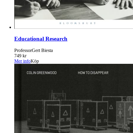
Educational Research
ProfessorGert Biesta
749 kr
Mer info
Köp