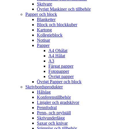
Skrivare
Övrigt Maskiner och tillbehör
Papper och block
Blanketter
Block och blockkuber
Kartong
Kollegieblock
Notisar
Papper
A4 Ohålat
A4 Hålat
A3
Färgat papper
Fotopapper
Övrigt papper
Övrigt Papper och block
Skrivbordsprodukter
Hålslag
Konferenstillbehör
Linjaler och gradskivor
Pennfodral
Penn- och prylställ
Skrivunderlägg
Saxar och knivar
Stämplar och tillbehör