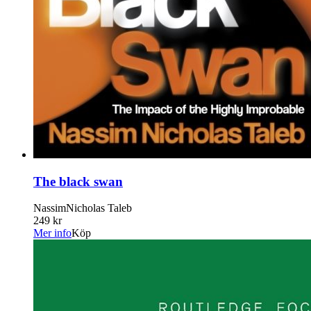
The black swan
NassimNicholas Taleb
249 kr
Mer info
Köp