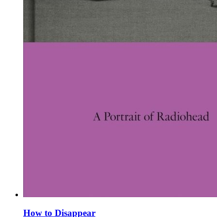
How to Disappear