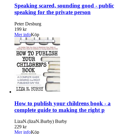
Speaking scared, sounding good - public
speaking for the private person
Peter Desburg
199 kr
Mer info
Köp
How to publish your childrens book - a
complete guide to making the right p
LizaN.(lizaN.Burby) Burby
229 kr
Mer info
Köp