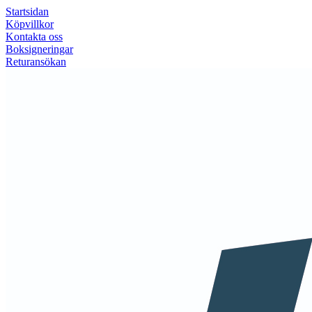
Startsidan
Köpvillkor
Kontakta oss
Boksigneringar
Returansökan