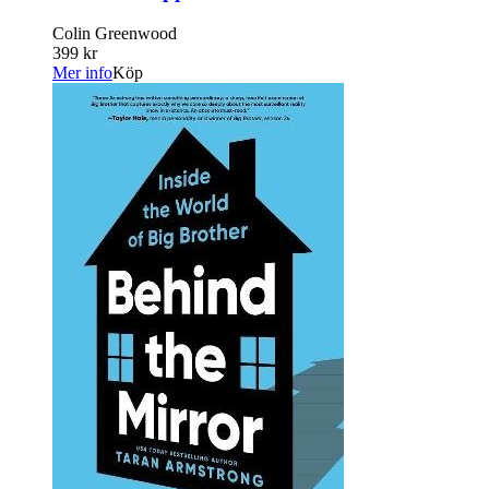
Colin Greenwood
399 kr
Mer info
Köp