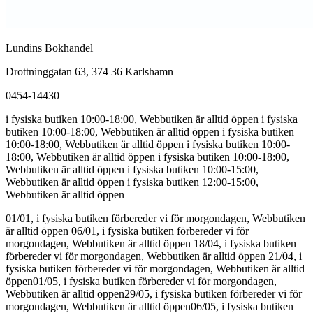
Lundins Bokhandel
Drottninggatan 63, 374 36 Karlshamn
0454-14430
i fysiska butiken 10:00-18:00, Webbutiken är alltid öppen
i fysiska
butiken 10:00-18:00, Webbutiken är alltid öppen
i fysiska butiken
10:00-18:00, Webbutiken är alltid öppen
i fysiska butiken 10:00-
18:00, Webbutiken är alltid öppen
i fysiska butiken 10:00-18:00,
Webbutiken är alltid öppen
i fysiska butiken 10:00-15:00,
Webbutiken är alltid öppen
i fysiska butiken 12:00-15:00,
Webbutiken är alltid öppen
01/01, i fysiska butiken förbereder vi för morgondagen, Webbutiken
är alltid öppen
06/01, i fysiska butiken förbereder vi för
morgondagen, Webbutiken är alltid öppen
18/04, i fysiska butiken
förbereder vi för morgondagen, Webbutiken är alltid öppen
21/04, i
fysiska butiken förbereder vi för morgondagen, Webbutiken är alltid
öppen
01/05, i fysiska butiken förbereder vi för morgondagen,
Webbutiken är alltid öppen
29/05, i fysiska butiken förbereder vi för
morgondagen, Webbutiken är alltid öppen
06/05, i fysiska butiken