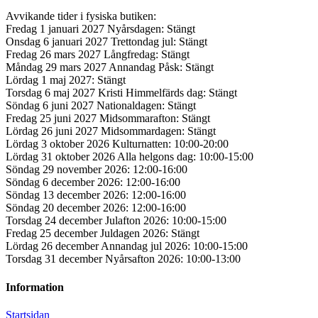
Avvikande tider i fysiska butiken:
Fredag 1 januari 2027 Nyårsdagen: Stängt
Onsdag 6 januari 2027 Trettondag jul: Stängt
Fredag 26 mars 2027 Långfredag: Stängt
Måndag 29 mars 2027 Annandag Påsk: Stängt
Lördag 1 maj 2027: Stängt
Torsdag 6 maj 2027 Kristi Himmelfärds dag: Stängt
Söndag 6 juni 2027 Nationaldagen: Stängt
Fredag 25 juni 2027 Midsommarafton: Stängt
Lördag 26 juni 2027 Midsommardagen: Stängt
Lördag 3 oktober 2026 Kulturnatten: 10:00-20:00
Lördag 31 oktober 2026 Alla helgons dag: 10:00-15:00
Söndag 29 november 2026: 12:00-16:00
Söndag 6 december 2026: 12:00-16:00
Söndag 13 december 2026: 12:00-16:00
Söndag 20 december 2026: 12:00-16:00
Torsdag 24 december Julafton 2026: 10:00-15:00
Fredag 25 december Juldagen 2026: Stängt
Lördag 26 december Annandag jul 2026: 10:00-15:00
Torsdag 31 december Nyårsafton 2026: 10:00-13:00
Information
Startsidan