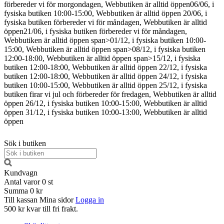
förbereder vi för morgondagen, Webbutiken är alltid öppen
06/06, i
fysiska butiken 10:00-15:00, Webbutiken är alltid öppen
20/06, i
fysiska butiken förbereder vi för måndagen, Webbutiken är alltid
öppen
21/06, i fysiska butiken förbereder vi för måndagen,
Webbutiken är alltid öppen
span>01/12, i fysiska butiken 10:00-
15:00, Webbutiken är alltid öppen span>08/12, i fysiska butiken
12:00-18:00, Webbutiken är alltid öppen span>15/12, i fysiska
butiken 12:00-18:00, Webbutiken är alltid öppen
22/12, i fysiska
butiken 12:00-18:00, Webbutiken är alltid öppen
24/12, i fysiska
butiken 10:00-15:00, Webbutiken är alltid öppen
25/12, i fysiska
butiken firar vi jul och förbereder för fredagen, Webbutiken är alltid
öppen
26/12, i fysiska butiken 10:00-15:00, Webbutiken är alltid
öppen
31/12, i fysiska butiken 10:00-13:00, Webbutiken är alltid
öppen
Sök i butiken
Kundvagn
Antal varor
0
st
Summa
0 kr
Till kassan
Mina sidor
Logga in
500 kr kvar till fri frakt.