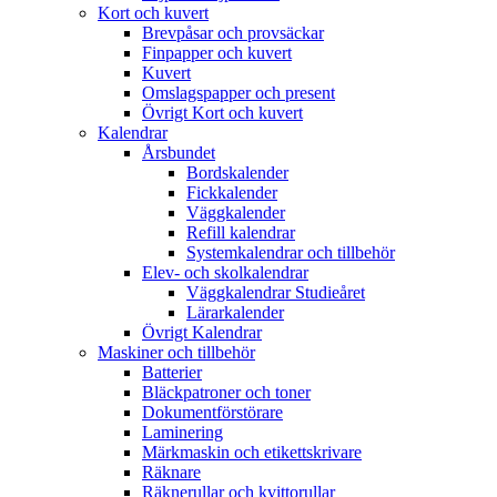
Kort och kuvert
Brevpåsar och provsäckar
Finpapper och kuvert
Kuvert
Omslagspapper och present
Övrigt Kort och kuvert
Kalendrar
Årsbundet
Bordskalender
Fickkalender
Väggkalender
Refill kalendrar
Systemkalendrar och tillbehör
Elev- och skolkalendrar
Väggkalendrar Studieåret
Lärarkalender
Övrigt Kalendrar
Maskiner och tillbehör
Batterier
Bläckpatroner och toner
Dokumentförstörare
Laminering
Märkmaskin och etikettskrivare
Räknare
Räknerullar och kvittorullar