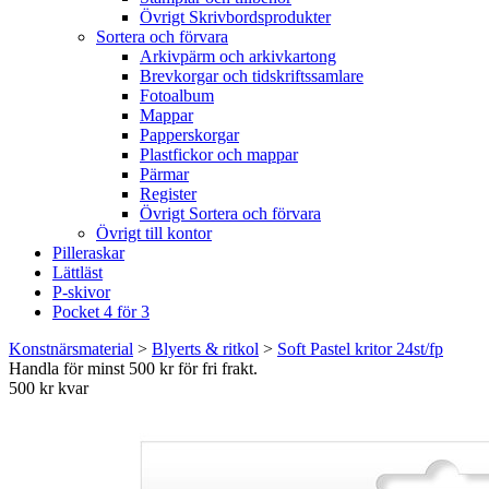
Övrigt Skrivbordsprodukter
Sortera och förvara
Arkivpärm och arkivkartong
Brevkorgar och tidskriftssamlare
Fotoalbum
Mappar
Papperskorgar
Plastfickor och mappar
Pärmar
Register
Övrigt Sortera och förvara
Övrigt till kontor
Pilleraskar
Lättläst
P-skivor
Pocket 4 för 3
Konstnärsmaterial
>
Blyerts & ritkol
>
Soft Pastel kritor 24st/fp
Handla för minst 500 kr för fri frakt.
500 kr kvar