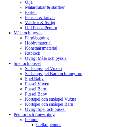
Olja
Målardukar & stafflier
Pastell
Penslar & knivar
Vätskor & övrigt
Uni Posca Pennor
Måla och pyssla
Färgläggning
Hobbymaterial
Konstnärsmaterial
Ritblock
Övrigt Måla och pyssla
Spel och pussel
Sällskapsspel Vuxen
Sällskapsspel Barn och ungdom
Spel Baby
Pussel Vuxen
Pussel Barn
Pussel Baby
Kortspel och småspel Vuxna
Kortspel och småspel Barn
Övrigt Spel och pussel
Pennor och finewriting
Pennor
Gelkulpennor