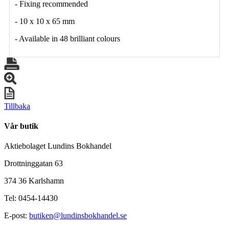
- Fixing recommended
- 10 x 10 x 65 mm
- Available in 48 brilliant colours
Tillbaka
Vår butik
Aktiebolaget Lundins Bokhandel
Drottninggatan 63
374 36 Karlshamn
Tel: 0454-14430
E-post:
butiken@lundinsbokhandel.se