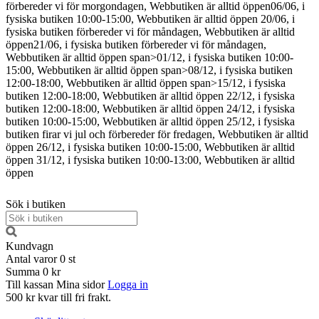
förbereder vi för morgondagen, Webbutiken är alltid öppen
06/06, i
fysiska butiken 10:00-15:00, Webbutiken är alltid öppen
20/06, i
fysiska butiken förbereder vi för måndagen, Webbutiken är alltid
öppen
21/06, i fysiska butiken förbereder vi för måndagen,
Webbutiken är alltid öppen
span>01/12, i fysiska butiken 10:00-
15:00, Webbutiken är alltid öppen span>08/12, i fysiska butiken
12:00-18:00, Webbutiken är alltid öppen span>15/12, i fysiska
butiken 12:00-18:00, Webbutiken är alltid öppen
22/12, i fysiska
butiken 12:00-18:00, Webbutiken är alltid öppen
24/12, i fysiska
butiken 10:00-15:00, Webbutiken är alltid öppen
25/12, i fysiska
butiken firar vi jul och förbereder för fredagen, Webbutiken är alltid
öppen
26/12, i fysiska butiken 10:00-15:00, Webbutiken är alltid
öppen
31/12, i fysiska butiken 10:00-13:00, Webbutiken är alltid
öppen
Sök i butiken
Kundvagn
Antal varor
0
st
Summa
0 kr
Till kassan
Mina sidor
Logga in
500 kr kvar till fri frakt.