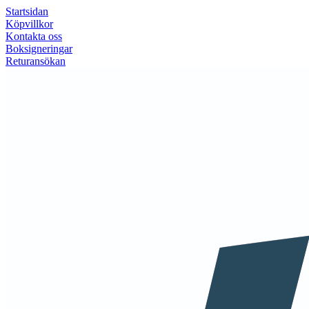
Startsidan
Köpvillkor
Kontakta oss
Boksigneringar
Returansökan