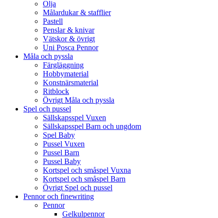
Olja
Målardukar & stafflier
Pastell
Penslar & knivar
Vätskor & övrigt
Uni Posca Pennor
Måla och pyssla
Färgläggning
Hobbymaterial
Konstnärsmaterial
Ritblock
Övrigt Måla och pyssla
Spel och pussel
Sällskapsspel Vuxen
Sällskapsspel Barn och ungdom
Spel Baby
Pussel Vuxen
Pussel Barn
Pussel Baby
Kortspel och småspel Vuxna
Kortspel och småspel Barn
Övrigt Spel och pussel
Pennor och finewriting
Pennor
Gelkulpennor