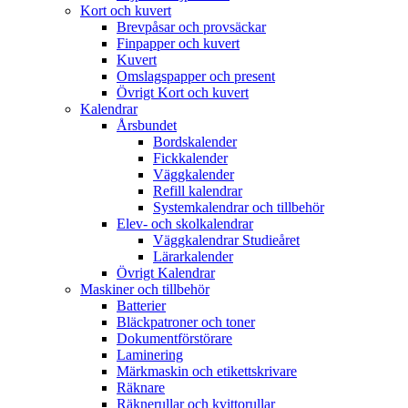
Kort och kuvert
Brevpåsar och provsäckar
Finpapper och kuvert
Kuvert
Omslagspapper och present
Övrigt Kort och kuvert
Kalendrar
Årsbundet
Bordskalender
Fickkalender
Väggkalender
Refill kalendrar
Systemkalendrar och tillbehör
Elev- och skolkalendrar
Väggkalendrar Studieåret
Lärarkalender
Övrigt Kalendrar
Maskiner och tillbehör
Batterier
Bläckpatroner och toner
Dokumentförstörare
Laminering
Märkmaskin och etikettskrivare
Räknare
Räknerullar och kvittorullar