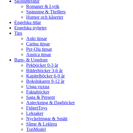
Skönlitteratur
Romaner & Lyrik
Spänning & Thrillers
Humor och kåserier
Engelska titlar
Engelska nyheter
Tips
Anki tipsar
Carina tipsar
Per-Ola tipsar
Annica tipsar
Barn- & Ungdom
Pekböcker 0-3 år
Bilderböcker 3-6 år
Kapitelböcker 6-9 år
Bokslukaren 9-12 år
Unga vuxna
Faktaböcker
Saga & Present
Anteckning & Dagböcker
FidgetToys
Leksaker
Nyckelringar & Smått
Slime & Leklera
TopModel