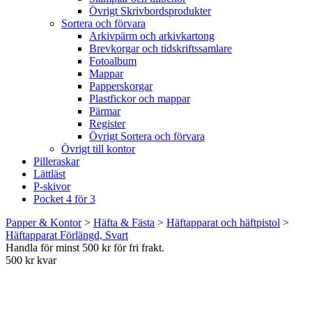
Övrigt Skrivbordsprodukter
Sortera och förvara
Arkivpärm och arkivkartong
Brevkorgar och tidskriftssamlare
Fotoalbum
Mappar
Papperskorgar
Plastfickor och mappar
Pärmar
Register
Övrigt Sortera och förvara
Övrigt till kontor
Pilleraskar
Lättläst
P-skivor
Pocket 4 för 3
Papper & Kontor
>
Häfta & Fästa
>
Häftapparat och häftpistol
>
Häftapparat Förlängd, Svart
Handla för minst 500 kr för fri frakt.
500 kr kvar