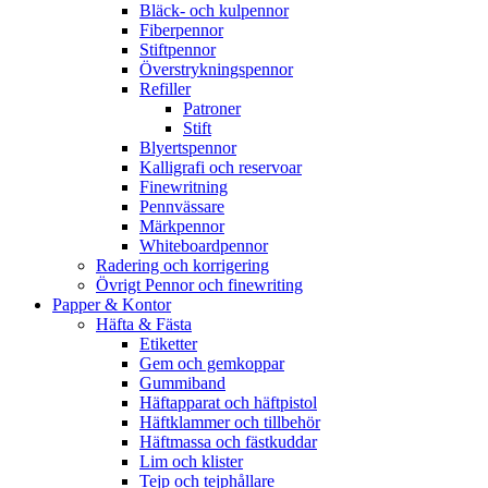
Bläck- och kulpennor
Fiberpennor
Stiftpennor
Överstrykningspennor
Refiller
Patroner
Stift
Blyertspennor
Kalligrafi och reservoar
Finewritning
Pennvässare
Märkpennor
Whiteboardpennor
Radering och korrigering
Övrigt Pennor och finewriting
Papper & Kontor
Häfta & Fästa
Etiketter
Gem och gemkoppar
Gummiband
Häftapparat och häftpistol
Häftklammer och tillbehör
Häftmassa och fästkuddar
Lim och klister
Tejp och tejphållare