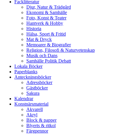
Facklitteratur
Djur, Natur & Trädgård
Ekonomi & Samhälle
Foto, Konst & Teater
Hantverk & Hobby
Historia
Hälsa, Sport & Fritid
Mat & Dryck
Memoarer & Biografier
Religion, Filosofi & Naturvetenskap
Musik och Dans
Samhälle Politik Debatt
Lokala Böcker
Paperblanks
Anteckningsböcker
Adressböcker
Gästböcker
Sakura
Kalendrar
Konstnärsmaterial
Akvarell
Akryl
Block & papper
Blyerts & ritkol
Färgpennor