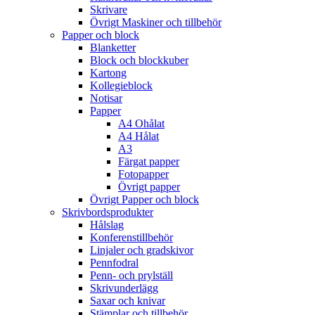
Skrivare
Övrigt Maskiner och tillbehör
Papper och block
Blanketter
Block och blockkuber
Kartong
Kollegieblock
Notisar
Papper
A4 Ohålat
A4 Hålat
A3
Färgat papper
Fotopapper
Övrigt papper
Övrigt Papper och block
Skrivbordsprodukter
Hålslag
Konferenstillbehör
Linjaler och gradskivor
Pennfodral
Penn- och prylställ
Skrivunderlägg
Saxar och knivar
Stämplar och tillbehör