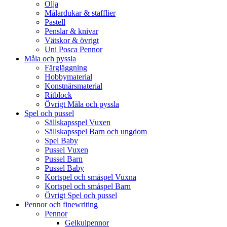
Olja
Målardukar & stafflier
Pastell
Penslar & knivar
Vätskor & övrigt
Uni Posca Pennor
Måla och pyssla
Färgläggning
Hobbymaterial
Konstnärsmaterial
Ritblock
Övrigt Måla och pyssla
Spel och pussel
Sällskapsspel Vuxen
Sällskapsspel Barn och ungdom
Spel Baby
Pussel Vuxen
Pussel Barn
Pussel Baby
Kortspel och småspel Vuxna
Kortspel och småspel Barn
Övrigt Spel och pussel
Pennor och finewriting
Pennor
Gelkulpennor