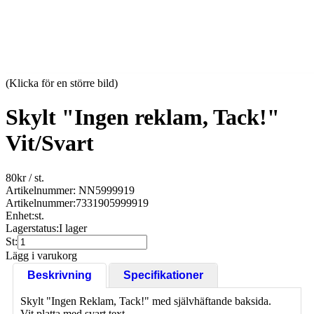
(Klicka för en större bild)
Skylt "Ingen reklam, Tack!"
Vit/Svart
80
kr
/ st.
Artikelnummer: NN5999919
Artikelnummer:
7331905999919
Enhet:
st.
Lagerstatus:
I lager
St:
Lägg i varukorg
Beskrivning
Specifikationer
Skylt "Ingen Reklam, Tack!" med självhäftande baksida.
Vit platta med svart text.