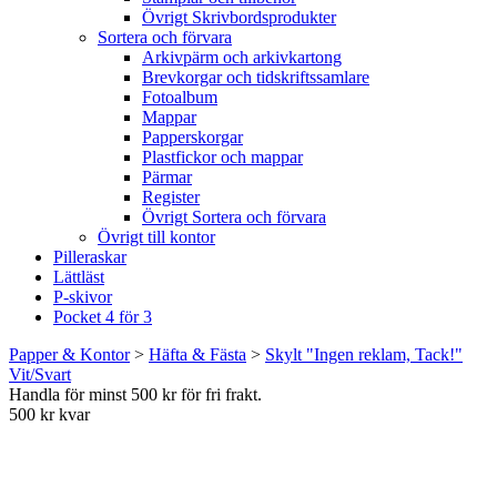
Övrigt Skrivbordsprodukter
Sortera och förvara
Arkivpärm och arkivkartong
Brevkorgar och tidskriftssamlare
Fotoalbum
Mappar
Papperskorgar
Plastfickor och mappar
Pärmar
Register
Övrigt Sortera och förvara
Övrigt till kontor
Pilleraskar
Lättläst
P-skivor
Pocket 4 för 3
Papper & Kontor
>
Häfta & Fästa
>
Skylt "Ingen reklam, Tack!"
Vit/Svart
Handla för minst 500 kr för fri frakt.
500 kr kvar