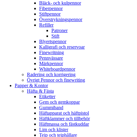
Bläck- och kulpennor
Fiberpennor
Stiftpennor
Överstrykningspennor
Refiller
Patroner
Stift
Blyertspennor
Kalligrafi och reservoar
Finewritning
Pennvässare
Märkpennor
Whiteboardpennor
Radering och korrigering
Övrigt Pennor och finewriting
Papper & Kontor
Häfta & Fästa
Etiketter
Gem och gemkoppar
Gummiband
Häftapparat och häftpistol
Häftklammer och tillbehör
Häftmassa och fästkuddar
Lim och klister
Tejp och tejphållare