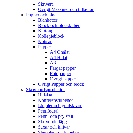
Skrivare
Övrigt Maskiner och tillbehör
Papper och block
Blanketter
Block och blockkuber
Kartong
Kollegieblock
Notisar
Papper
A4 Ohålat
A4 Hålat
A3
Färgat papper
Fotopapper
Övrigt papper
Övrigt Papper och block
Skrivbordsprodukter
Hålslag
Konferenstillbehör
Linjaler och gradskivor
Pennfodral
Penn- och prylställ
Skrivunderlägg
Saxar och knivar
Stämplar och tillbehör