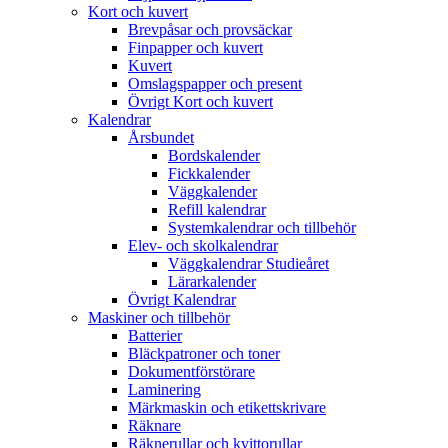
Kort och kuvert
Brevpåsar och provsäckar
Finpapper och kuvert
Kuvert
Omslagspapper och present
Övrigt Kort och kuvert
Kalendrar
Årsbundet
Bordskalender
Fickkalender
Väggkalender
Refill kalendrar
Systemkalendrar och tillbehör
Elev- och skolkalendrar
Väggkalendrar Studieåret
Lärarkalender
Övrigt Kalendrar
Maskiner och tillbehör
Batterier
Bläckpatroner och toner
Dokumentförstörare
Laminering
Märkmaskin och etikettskrivare
Räknare
Räknerullar och kvittorullar