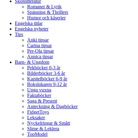
Skönlitteratur
Romaner & Lyrik
Spänning & Thrillers
Humor och kåserier
Engelska titlar
Engelska nyheter
Tips
Anki tipsar
Carina tipsar
Per-Ola tipsar
Annica tipsar
Barn- & Ungdom
Pekböcker 0-3 år
Bilderböcker 3-6 år
Kapitelböcker 6-9 år
Bokslukaren 9-12 år
Unga vuxna
Faktaböcker
Saga & Present
Anteckning & Dagböcker
FidgetToys
Leksaker
Nyckelringar & Smått
Slime & Leklera
TopModel