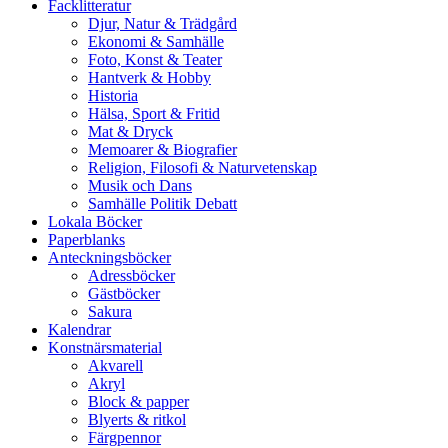
Facklitteratur
Djur, Natur & Trädgård
Ekonomi & Samhälle
Foto, Konst & Teater
Hantverk & Hobby
Historia
Hälsa, Sport & Fritid
Mat & Dryck
Memoarer & Biografier
Religion, Filosofi & Naturvetenskap
Musik och Dans
Samhälle Politik Debatt
Lokala Böcker
Paperblanks
Anteckningsböcker
Adressböcker
Gästböcker
Sakura
Kalendrar
Konstnärsmaterial
Akvarell
Akryl
Block & papper
Blyerts & ritkol
Färgpennor