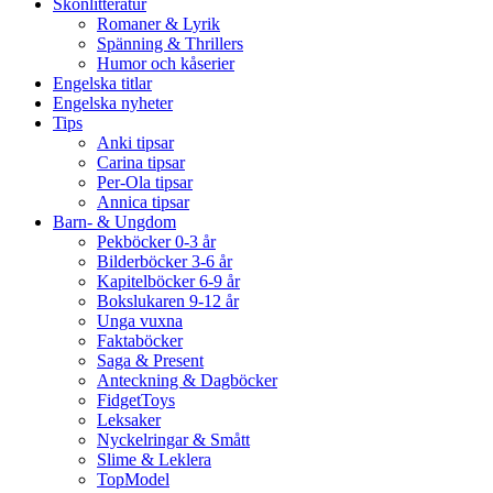
Skönlitteratur
Romaner & Lyrik
Spänning & Thrillers
Humor och kåserier
Engelska titlar
Engelska nyheter
Tips
Anki tipsar
Carina tipsar
Per-Ola tipsar
Annica tipsar
Barn- & Ungdom
Pekböcker 0-3 år
Bilderböcker 3-6 år
Kapitelböcker 6-9 år
Bokslukaren 9-12 år
Unga vuxna
Faktaböcker
Saga & Present
Anteckning & Dagböcker
FidgetToys
Leksaker
Nyckelringar & Smått
Slime & Leklera
TopModel