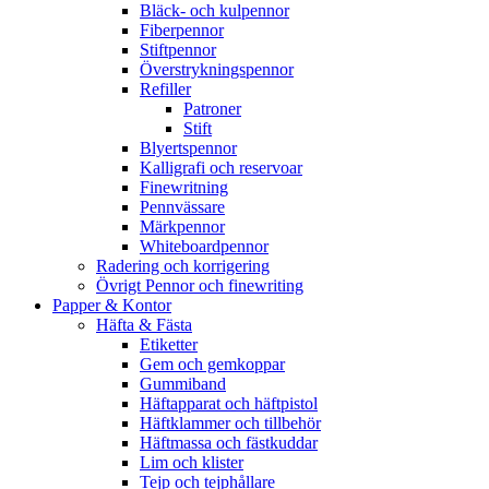
Bläck- och kulpennor
Fiberpennor
Stiftpennor
Överstrykningspennor
Refiller
Patroner
Stift
Blyertspennor
Kalligrafi och reservoar
Finewritning
Pennvässare
Märkpennor
Whiteboardpennor
Radering och korrigering
Övrigt Pennor och finewriting
Papper & Kontor
Häfta & Fästa
Etiketter
Gem och gemkoppar
Gummiband
Häftapparat och häftpistol
Häftklammer och tillbehör
Häftmassa och fästkuddar
Lim och klister
Tejp och tejphållare