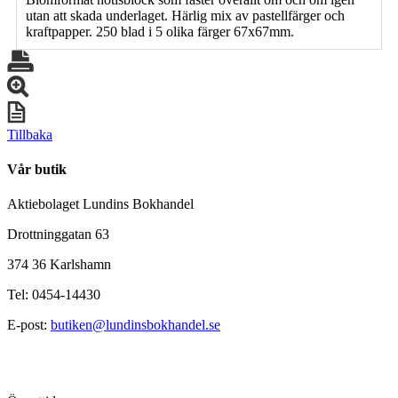
utan att skada underlaget. Härlig mix av pastellfärger och
kraftpapper. 250 blad i 5 olika färger 67x67mm.
Tillbaka
Vår butik
Aktiebolaget Lundins Bokhandel
Drottninggatan 63
374 36 Karlshamn
Tel: 0454-14430
E-post:
butiken@lundinsbokhandel.se