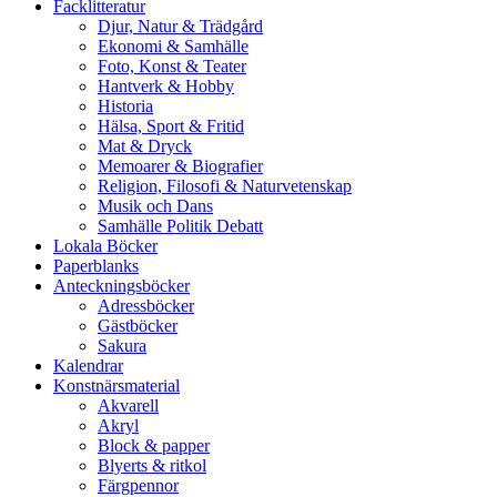
Facklitteratur
Djur, Natur & Trädgård
Ekonomi & Samhälle
Foto, Konst & Teater
Hantverk & Hobby
Historia
Hälsa, Sport & Fritid
Mat & Dryck
Memoarer & Biografier
Religion, Filosofi & Naturvetenskap
Musik och Dans
Samhälle Politik Debatt
Lokala Böcker
Paperblanks
Anteckningsböcker
Adressböcker
Gästböcker
Sakura
Kalendrar
Konstnärsmaterial
Akvarell
Akryl
Block & papper
Blyerts & ritkol
Färgpennor