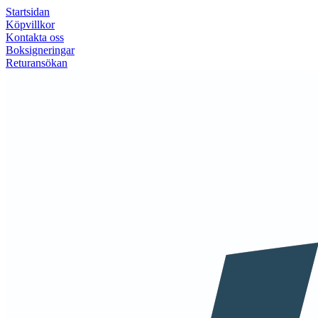
Startsidan
Köpvillkor
Kontakta oss
Boksigneringar
Returansökan