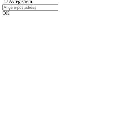
Avregistrera
OK