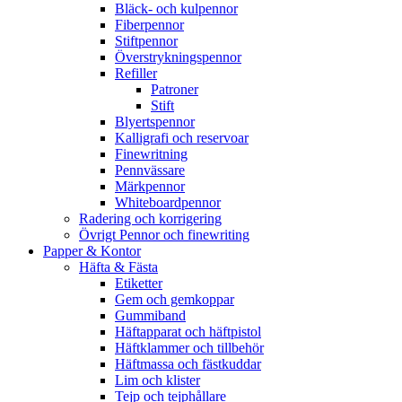
Bläck- och kulpennor
Fiberpennor
Stiftpennor
Överstrykningspennor
Refiller
Patroner
Stift
Blyertspennor
Kalligrafi och reservoar
Finewritning
Pennvässare
Märkpennor
Whiteboardpennor
Radering och korrigering
Övrigt Pennor och finewriting
Papper & Kontor
Häfta & Fästa
Etiketter
Gem och gemkoppar
Gummiband
Häftapparat och häftpistol
Häftklammer och tillbehör
Häftmassa och fästkuddar
Lim och klister
Tejp och tejphållare