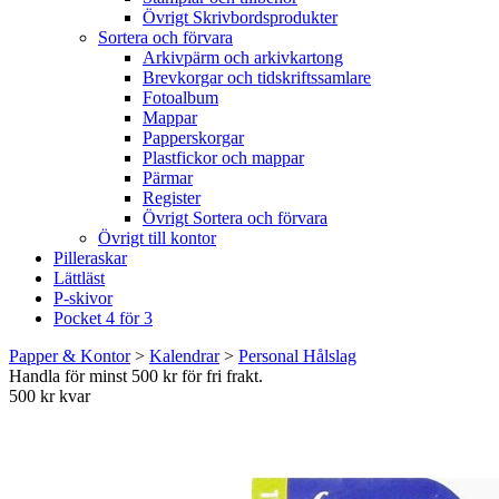
Övrigt Skrivbordsprodukter
Sortera och förvara
Arkivpärm och arkivkartong
Brevkorgar och tidskriftssamlare
Fotoalbum
Mappar
Papperskorgar
Plastfickor och mappar
Pärmar
Register
Övrigt Sortera och förvara
Övrigt till kontor
Pilleraskar
Lättläst
P-skivor
Pocket 4 för 3
Papper & Kontor
>
Kalendrar
>
Personal Hålslag
Handla för minst 500 kr för fri frakt.
500 kr kvar