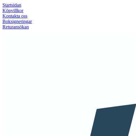
Startsidan
Köpvillkor
Kontakta oss
Boksigneringar
Returansökan