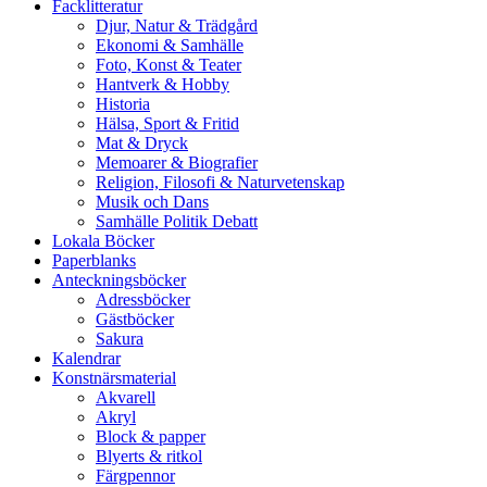
Facklitteratur
Djur, Natur & Trädgård
Ekonomi & Samhälle
Foto, Konst & Teater
Hantverk & Hobby
Historia
Hälsa, Sport & Fritid
Mat & Dryck
Memoarer & Biografier
Religion, Filosofi & Naturvetenskap
Musik och Dans
Samhälle Politik Debatt
Lokala Böcker
Paperblanks
Anteckningsböcker
Adressböcker
Gästböcker
Sakura
Kalendrar
Konstnärsmaterial
Akvarell
Akryl
Block & papper
Blyerts & ritkol
Färgpennor