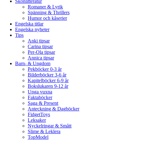
Skönlitteratur
Romaner & Lyrik
Spänning & Thrillers
Humor och kåserier
Engelska titlar
Engelska nyheter
Tips
Anki tipsar
Carina tipsar
Per-Ola tipsar
Annica tipsar
Barn- & Ungdom
Pekböcker 0-3 år
Bilderböcker 3-6 år
Kapitelböcker 6-9 år
Bokslukaren 9-12 år
Unga vuxna
Faktaböcker
Saga & Present
Anteckning & Dagböcker
FidgetToys
Leksaker
Nyckelringar & Smått
Slime & Leklera
TopModel