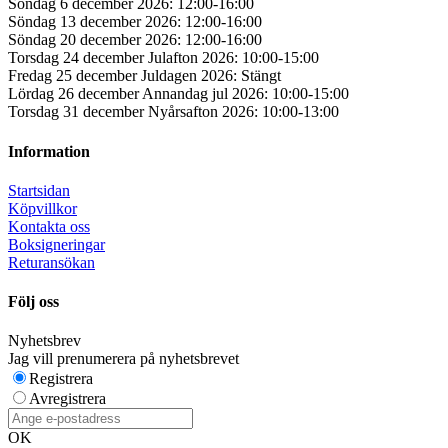
Söndag 6 december 2026: 12:00-16:00
Söndag 13 december 2026: 12:00-16:00
Söndag 20 december 2026: 12:00-16:00
Torsdag 24 december Julafton 2026: 10:00-15:00
Fredag 25 december Juldagen 2026: Stängt
Lördag 26 december Annandag jul 2026: 10:00-15:00
Torsdag 31 december Nyårsafton 2026: 10:00-13:00
Information
Startsidan
Köpvillkor
Kontakta oss
Boksigneringar
Returansökan
Följ oss
Nyhetsbrev
Jag vill prenumerera på nyhetsbrevet
Registrera
Avregistrera
OK