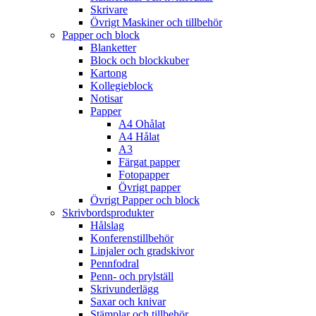
Skrivare
Övrigt Maskiner och tillbehör
Papper och block
Blanketter
Block och blockkuber
Kartong
Kollegieblock
Notisar
Papper
A4 Ohålat
A4 Hålat
A3
Färgat papper
Fotopapper
Övrigt papper
Övrigt Papper och block
Skrivbordsprodukter
Hålslag
Konferenstillbehör
Linjaler och gradskivor
Pennfodral
Penn- och prylställ
Skrivunderlägg
Saxar och knivar
Stämplar och tillbehör