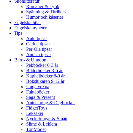
Skönlitteratur
Romaner & Lyrik
Spänning & Thrillers
Humor och kåserier
Engelska titlar
Engelska nyheter
Tips
Anki tipsar
Carina tipsar
Per-Ola tipsar
Annica tipsar
Barn- & Ungdom
Pekböcker 0-3 år
Bilderböcker 3-6 år
Kapitelböcker 6-9 år
Bokslukaren 9-12 år
Unga vuxna
Faktaböcker
Saga & Present
Anteckning & Dagböcker
FidgetToys
Leksaker
Nyckelringar & Smått
Slime & Leklera
TopModel