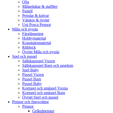
Olja
Målardukar & stafflier
Pastell
Penslar & knivar
Vätskor & övrigt
Uni Posca Pennor
Måla och pyssla
Färgläggning
Hobbymaterial
Konstnärsmaterial
Ritblock
Övrigt Måla och pyssla
Spel och pussel
Sällskapsspel Vuxen
Sällskapsspel Barn och ungdom
Spel Baby
Pussel Vuxen
Pussel Barn
Pussel Baby
Kortspel och småspel Vuxna
Kortspel och småspel Barn
Övrigt Spel och pussel
Pennor och finewriting
Pennor
Gelkulpennor