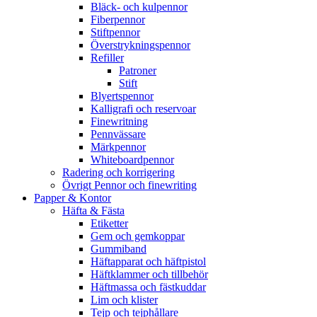
Bläck- och kulpennor
Fiberpennor
Stiftpennor
Överstrykningspennor
Refiller
Patroner
Stift
Blyertspennor
Kalligrafi och reservoar
Finewritning
Pennvässare
Märkpennor
Whiteboardpennor
Radering och korrigering
Övrigt Pennor och finewriting
Papper & Kontor
Häfta & Fästa
Etiketter
Gem och gemkoppar
Gummiband
Häftapparat och häftpistol
Häftklammer och tillbehör
Häftmassa och fästkuddar
Lim och klister
Tejp och tejphållare