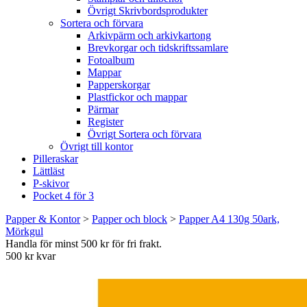
Övrigt Skrivbordsprodukter
Sortera och förvara
Arkivpärm och arkivkartong
Brevkorgar och tidskriftssamlare
Fotoalbum
Mappar
Papperskorgar
Plastfickor och mappar
Pärmar
Register
Övrigt Sortera och förvara
Övrigt till kontor
Pilleraskar
Lättläst
P-skivor
Pocket 4 för 3
Papper & Kontor
>
Papper och block
>
Papper A4 130g 50ark,
Mörkgul
Handla för minst 500 kr för fri frakt.
500 kr kvar