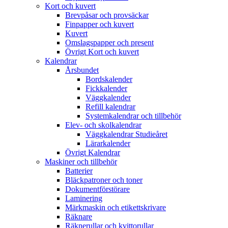
Kort och kuvert
Brevpåsar och provsäckar
Finpapper och kuvert
Kuvert
Omslagspapper och present
Övrigt Kort och kuvert
Kalendrar
Årsbundet
Bordskalender
Fickkalender
Väggkalender
Refill kalendrar
Systemkalendrar och tillbehör
Elev- och skolkalendrar
Väggkalendrar Studieåret
Lärarkalender
Övrigt Kalendrar
Maskiner och tillbehör
Batterier
Bläckpatroner och toner
Dokumentförstörare
Laminering
Märkmaskin och etikettskrivare
Räknare
Räknerullar och kvittorullar