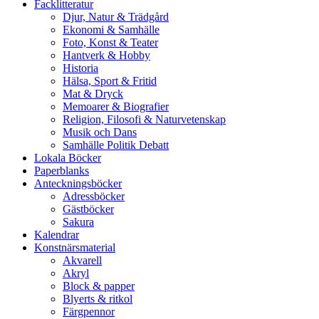
Facklitteratur
Djur, Natur & Trädgård
Ekonomi & Samhälle
Foto, Konst & Teater
Hantverk & Hobby
Historia
Hälsa, Sport & Fritid
Mat & Dryck
Memoarer & Biografier
Religion, Filosofi & Naturvetenskap
Musik och Dans
Samhälle Politik Debatt
Lokala Böcker
Paperblanks
Anteckningsböcker
Adressböcker
Gästböcker
Sakura
Kalendrar
Konstnärsmaterial
Akvarell
Akryl
Block & papper
Blyerts & ritkol
Färgpennor