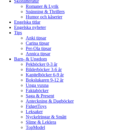
Skönlitteratur
Romaner & Lyrik
Spänning & Thrillers
Humor och kåserier
Engelska titlar
Engelska nyheter
Tips
Anki tipsar
Carina tipsar
Per-Ola tipsar
Annica tipsar
Barn- & Ungdom
Pekböcker 0-3 år
Bilderböcker 3-6 år
Kapitelböcker 6-9 år
Bokslukaren 9-12 år
Unga vuxna
Faktaböcker
Saga & Present
Anteckning & Dagböcker
FidgetToys
Leksaker
Nyckelringar & Smått
Slime & Leklera
TopModel