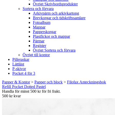
Övrigt Skrivbordsprodukter
Sortera och förvara
Arkivpärm och arkivkartong
Brevkorgar och tidskriftssamlare
Fotoalbum
Mappar
Papperskorgar
Plastfickor och mappar
Pärmar
Register
Övrigt Sortera och förvara
Övrigt till kontor
Pilleraskar
Lättläst
P-skivor
Pocket 4 för 3
Papper & Kontor
>
Papper och block
>
Filofax Anteckningsbok
Refill Pocket Dotted Pastel
Handla för minst 500 kr för fri frakt.
500 kr kvar