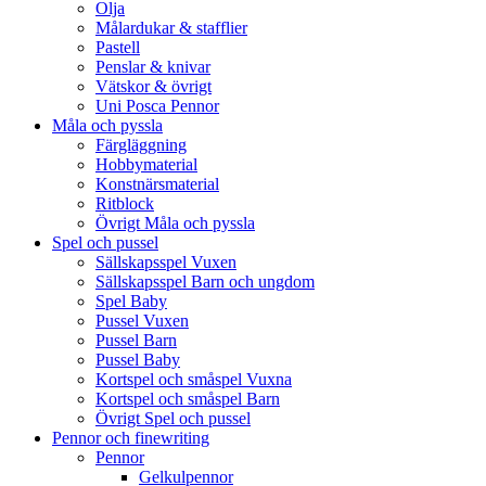
Olja
Målardukar & stafflier
Pastell
Penslar & knivar
Vätskor & övrigt
Uni Posca Pennor
Måla och pyssla
Färgläggning
Hobbymaterial
Konstnärsmaterial
Ritblock
Övrigt Måla och pyssla
Spel och pussel
Sällskapsspel Vuxen
Sällskapsspel Barn och ungdom
Spel Baby
Pussel Vuxen
Pussel Barn
Pussel Baby
Kortspel och småspel Vuxna
Kortspel och småspel Barn
Övrigt Spel och pussel
Pennor och finewriting
Pennor
Gelkulpennor