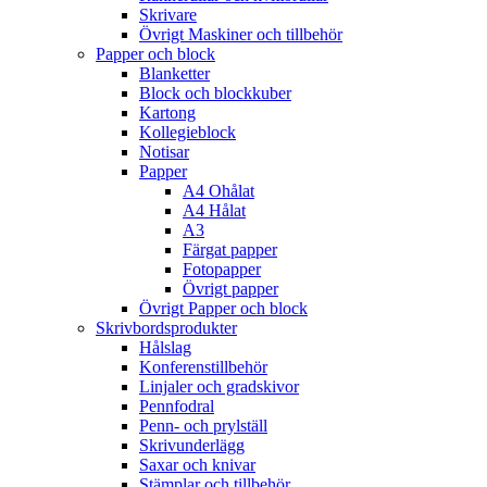
Skrivare
Övrigt Maskiner och tillbehör
Papper och block
Blanketter
Block och blockkuber
Kartong
Kollegieblock
Notisar
Papper
A4 Ohålat
A4 Hålat
A3
Färgat papper
Fotopapper
Övrigt papper
Övrigt Papper och block
Skrivbordsprodukter
Hålslag
Konferenstillbehör
Linjaler och gradskivor
Pennfodral
Penn- och prylställ
Skrivunderlägg
Saxar och knivar
Stämplar och tillbehör