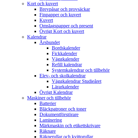
Kort och kuvert
Brevpåsar och provsäckar
Finpapper och kuvert
Kuvert
Omslagspapper och present
Övrigt Kort och kuvert
Kalendrar
Årsbundet
Bordskalender
Fickkalender
Väggkalender
Refill kalendrar
Systemkalendrar och tillbehör
Elev- och skolkalendrar
Väggkalendrar Studieåret
Lärarkalender
Övrigt Kalendrar
Maskiner och tillbehör
Batterier
Bläckpatroner och toner
Dokumentförstörare
Laminering
Märkmaskin och etikettskrivare
Räknare
Räknerullar och kvittorullar