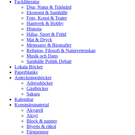
Facklitteratur
Djur, Natur & Trädgård
Ekonomi & Samhälle
Foto, Konst & Teater
Hantverk & Hobby
Historia
Hälsa, Sport & Fritid
Mat & Dryck
Memoarer & Biografier
Religion, Filosofi & Naturvetenskap
Musik och Dans
Samhälle Politik Debatt
Lokala Böcker
Paperblanks
Anteckningsböcker
Adressböcker
Gästböcker
Sakura
Kalendrar
Konstnärsmaterial
Akvarell
Akryl
Block & papper
Blyerts & ritkol
Färgpennor