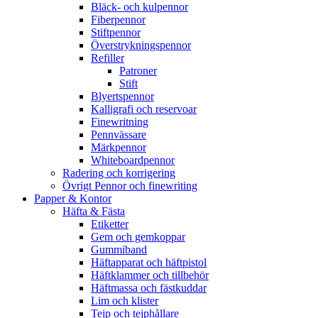
Bläck- och kulpennor
Fiberpennor
Stiftpennor
Överstrykningspennor
Refiller
Patroner
Stift
Blyertspennor
Kalligrafi och reservoar
Finewritning
Pennvässare
Märkpennor
Whiteboardpennor
Radering och korrigering
Övrigt Pennor och finewriting
Papper & Kontor
Häfta & Fästa
Etiketter
Gem och gemkoppar
Gummiband
Häftapparat och häftpistol
Häftklammer och tillbehör
Häftmassa och fästkuddar
Lim och klister
Tejp och tejphållare