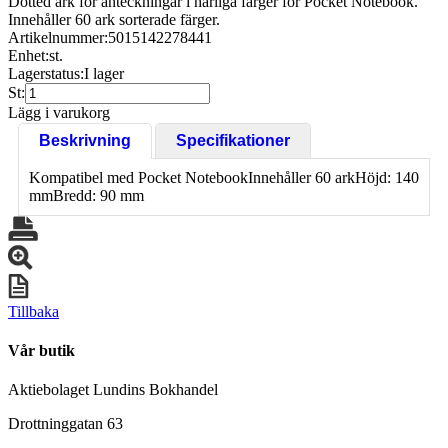
Dotted ark för anteckningar i härliga färger för Pocket Notebook.
Innehåller 60 ark sorterade färger.
Artikelnummer:
5015142278441
Enhet:
st.
Lagerstatus:
I lager
St:
Lägg i varukorg
Beskrivning
Specifikationer
Kompatibel med Pocket NotebookInnehåller 60 arkHöjd: 140
mmBredd: 90 mm
Tillbaka
Vår butik
Aktiebolaget Lundins Bokhandel
Drottninggatan 63