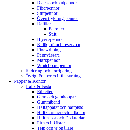
Bläck- och kulpennor
Fiberpennor
Stiftpennor
Överstrykningspennor
Refiller
Patroner
Stift
Blyertspennor
Kalligrafi och reservoar
Finewritning
Pennvässare
Märkpennor
Whiteboardpennor
Radering och korrigering
Övrigt Pennor och finewriting
Papper & Kontor
Häfta & Fästa
Etiketter
Gem och gemkoppar
Gummiband
Häftapparat och häftpistol
Häftklammer och tillbehör
Häftmassa och fästkuddar
Lim och klister
Tejp och tejphållare