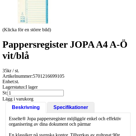
(Klicka för en större bild)
Pappersregister JOPA A4 A-Ö
vit/blå
35
kr
/ st.
Artikelnummer:
5701216699105
Enhet:
st.
Lagerstatus:
I lager
St:
Lägg i varukorg
Beskrivning
Specifikationer
Esselte® Jopa pappersregister möjliggör enkel och effektiv
organisering av dina dokument och pärmar
En klassiker på svenska kontor. Tillverkas av gultonat 90g