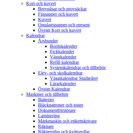
Kort och kuvert
Brevpåsar och provsäckar
Finpapper och kuvert
Kuvert
Omslagspapper och present
Övrigt Kort och kuvert
Kalendrar
Årsbundet
Bordskalender
Fickkalender
Väggkalender
Refill kalendrar
Systemkalendrar och tillbehör
Elev- och skolkalendrar
Väggkalendrar Studieåret
Lärarkalender
Övrigt Kalendrar
Maskiner och tillbehör
Batterier
Bläckpatroner och toner
Dokumentförstörare
Laminering
Märkmaskin och etikettskrivare
Räknare
Räknerullar och kvittorullar