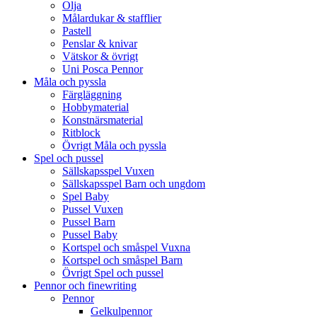
Olja
Målardukar & stafflier
Pastell
Penslar & knivar
Vätskor & övrigt
Uni Posca Pennor
Måla och pyssla
Färgläggning
Hobbymaterial
Konstnärsmaterial
Ritblock
Övrigt Måla och pyssla
Spel och pussel
Sällskapsspel Vuxen
Sällskapsspel Barn och ungdom
Spel Baby
Pussel Vuxen
Pussel Barn
Pussel Baby
Kortspel och småspel Vuxna
Kortspel och småspel Barn
Övrigt Spel och pussel
Pennor och finewriting
Pennor
Gelkulpennor