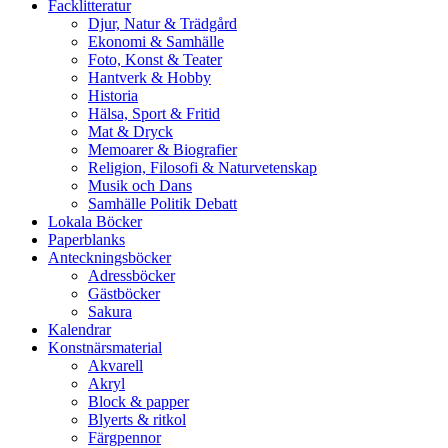
Facklitteratur
Djur, Natur & Trädgård
Ekonomi & Samhälle
Foto, Konst & Teater
Hantverk & Hobby
Historia
Hälsa, Sport & Fritid
Mat & Dryck
Memoarer & Biografier
Religion, Filosofi & Naturvetenskap
Musik och Dans
Samhälle Politik Debatt
Lokala Böcker
Paperblanks
Anteckningsböcker
Adressböcker
Gästböcker
Sakura
Kalendrar
Konstnärsmaterial
Akvarell
Akryl
Block & papper
Blyerts & ritkol
Färgpennor