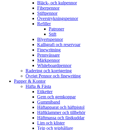
Bläck- och kulpennor
Fiberpennor
Stiftpennor
Överstrykningspennor
Refiller
Patroner
Stift
Blyertspennor
Kalligrafi och reservoar
Finewritning
Pennvässare
Märkpennor
Whiteboardpennor
Radering och korrigering
Övrigt Pennor och finewriting
Papper & Kontor
Häfta & Fästa
Etiketter
Gem och gemkoppar
Gummiband
Häftapparat och häftpistol
Häftklammer och tillbehör
Häftmassa och fästkuddar
Lim och klister
Tejp och tejphållare