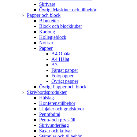
Skrivare
Övrigt Maskiner och tillbehör
Papper och block
Blanketter
Block och blockkuber
Kartong
Kollegieblock
Notisar
Papper
A4 Ohålat
A4 Hålat
A3
Färgat papper
Fotopapper
Övrigt papper
Övrigt Papper och block
Skrivbordsprodukter
Hålslag
Konferenstillbehör
Linjaler och gradskivor
Pennfodral
Penn- och prylställ
Skrivunderlägg
Saxar och knivar
Stämplar och tillbehör