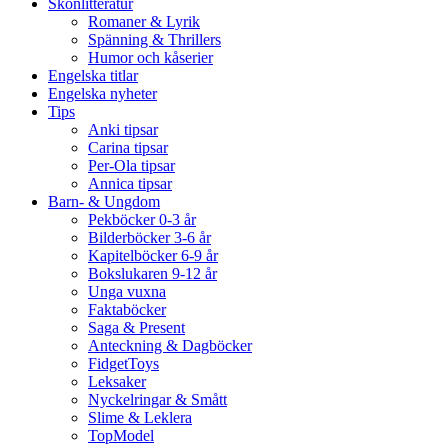
Skönlitteratur
Romaner & Lyrik
Spänning & Thrillers
Humor och kåserier
Engelska titlar
Engelska nyheter
Tips
Anki tipsar
Carina tipsar
Per-Ola tipsar
Annica tipsar
Barn- & Ungdom
Pekböcker 0-3 år
Bilderböcker 3-6 år
Kapitelböcker 6-9 år
Bokslukaren 9-12 år
Unga vuxna
Faktaböcker
Saga & Present
Anteckning & Dagböcker
FidgetToys
Leksaker
Nyckelringar & Smått
Slime & Leklera
TopModel