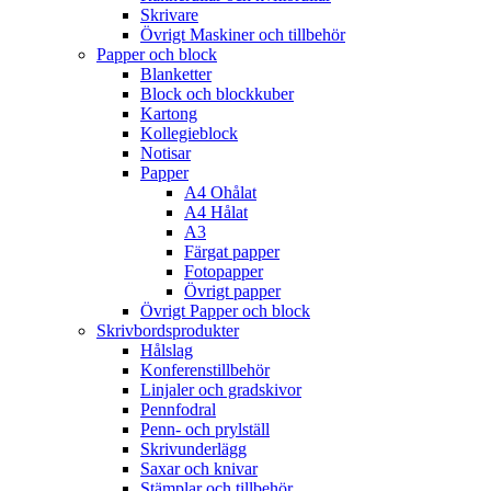
Skrivare
Övrigt Maskiner och tillbehör
Papper och block
Blanketter
Block och blockkuber
Kartong
Kollegieblock
Notisar
Papper
A4 Ohålat
A4 Hålat
A3
Färgat papper
Fotopapper
Övrigt papper
Övrigt Papper och block
Skrivbordsprodukter
Hålslag
Konferenstillbehör
Linjaler och gradskivor
Pennfodral
Penn- och prylställ
Skrivunderlägg
Saxar och knivar
Stämplar och tillbehör