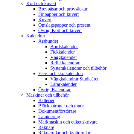
Kort och kuvert
Brevpåsar och provsäckar
Finpapper och kuvert
Kuvert
Omslagspapper och present
Övrigt Kort och kuvert
Kalendrar
Årsbundet
Bordskalender
Fickkalender
Väggkalender
Refill kalendrar
Systemkalendrar och tillbehör
Elev- och skolkalendrar
Väggkalendrar Studieåret
Lärarkalender
Övrigt Kalendrar
Maskiner och tillbehör
Batterier
Bläckpatroner och toner
Dokumentförstörare
Laminering
Märkmaskin och etikettskrivare
Räknare
Räknerullar och kvittorullar