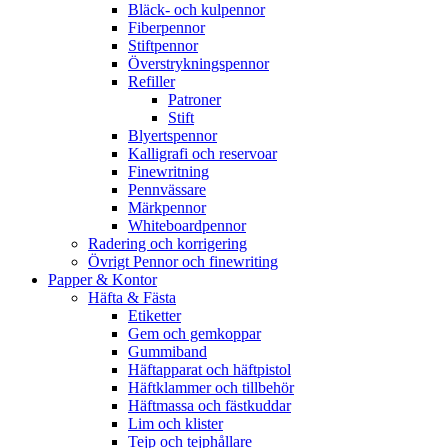
Bläck- och kulpennor
Fiberpennor
Stiftpennor
Överstrykningspennor
Refiller
Patroner
Stift
Blyertspennor
Kalligrafi och reservoar
Finewritning
Pennvässare
Märkpennor
Whiteboardpennor
Radering och korrigering
Övrigt Pennor och finewriting
Papper & Kontor
Häfta & Fästa
Etiketter
Gem och gemkoppar
Gummiband
Häftapparat och häftpistol
Häftklammer och tillbehör
Häftmassa och fästkuddar
Lim och klister
Tejp och tejphållare