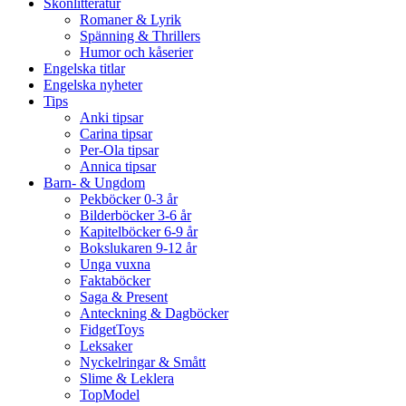
Skönlitteratur
Romaner & Lyrik
Spänning & Thrillers
Humor och kåserier
Engelska titlar
Engelska nyheter
Tips
Anki tipsar
Carina tipsar
Per-Ola tipsar
Annica tipsar
Barn- & Ungdom
Pekböcker 0-3 år
Bilderböcker 3-6 år
Kapitelböcker 6-9 år
Bokslukaren 9-12 år
Unga vuxna
Faktaböcker
Saga & Present
Anteckning & Dagböcker
FidgetToys
Leksaker
Nyckelringar & Smått
Slime & Leklera
TopModel