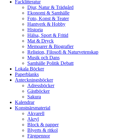
Facklitteratur
Djur, Natur & Trädgård
Ekonomi & Samhälle
Foto, Konst & Teater
Hantverk & Hobby
Historia
Hälsa, Sport & Fritid
Mat & Dryck
Memoarer & Biografier
Religion, Filosofi & Naturvetenskap
Musik och Dans
Samhälle Politik Debatt
Lokala Böcker
Paperblanks
Anteckningsböcker
Adressböcker
Gästböcker
Sakura
Kalendrar
Konstnärsmaterial
Akvarell
Akryl
Block & papper
Blyerts & ritkol
Färgpennor