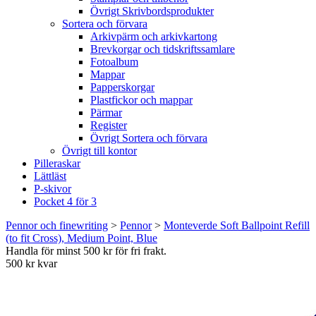
Övrigt Skrivbordsprodukter
Sortera och förvara
Arkivpärm och arkivkartong
Brevkorgar och tidskriftssamlare
Fotoalbum
Mappar
Papperskorgar
Plastfickor och mappar
Pärmar
Register
Övrigt Sortera och förvara
Övrigt till kontor
Pilleraskar
Lättläst
P-skivor
Pocket 4 för 3
Pennor och finewriting
>
Pennor
>
Monteverde Soft Ballpoint Refill
(to fit Cross), Medium Point, Blue
Handla för minst 500 kr för fri frakt.
500 kr kvar