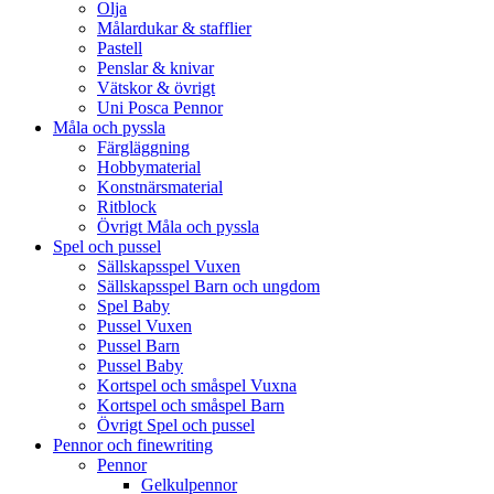
Olja
Målardukar & stafflier
Pastell
Penslar & knivar
Vätskor & övrigt
Uni Posca Pennor
Måla och pyssla
Färgläggning
Hobbymaterial
Konstnärsmaterial
Ritblock
Övrigt Måla och pyssla
Spel och pussel
Sällskapsspel Vuxen
Sällskapsspel Barn och ungdom
Spel Baby
Pussel Vuxen
Pussel Barn
Pussel Baby
Kortspel och småspel Vuxna
Kortspel och småspel Barn
Övrigt Spel och pussel
Pennor och finewriting
Pennor
Gelkulpennor