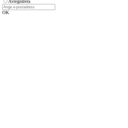
Avregistrera
OK