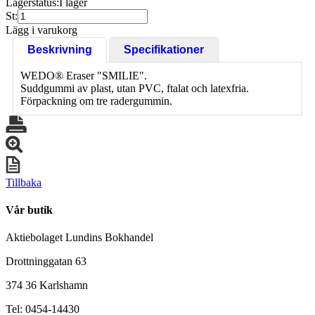
Lagerstatus:
I lager
St:
Lägg i varukorg
Beskrivning
Specifikationer
WEDO® Eraser "SMILIE".
Suddgummi av plast, utan PVC, ftalat och latexfria.
Förpackning om tre radergummin.
Tillbaka
Vår butik
Aktiebolaget Lundins Bokhandel
Drottninggatan 63
374 36 Karlshamn
Tel: 0454-14430