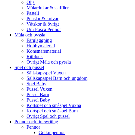
Olja
Målardukar & stafflier
Pastell
Penslar & knivar
Vätskor & övrigt
Uni Posca Pennor
Måla och pyssla
Färgläggning
Hobbymaterial
Konstnärsmaterial
Ritblock
Övrigt Måla och pyssla
Spel och pussel
Sällskapsspel Vuxen
Sällskapsspel Barn och ungdom
Spel Baby
Pussel Vuxen
Pussel Barn
Pussel Baby
Kortspel och småspel Vuxna
Kortspel och småspel Barn
Övrigt Spel och pussel
Pennor och finewriting
Pennor
Gelkulpennor