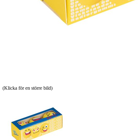
(Klicka för en större bild)