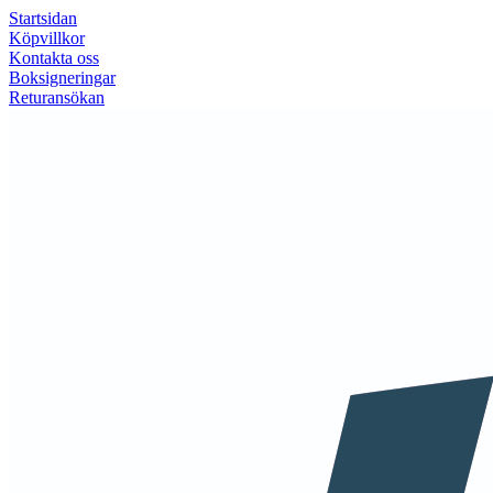
Startsidan
Köpvillkor
Kontakta oss
Boksigneringar
Returansökan