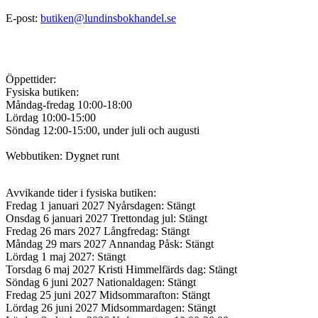
E-post:
butiken@lundinsbokhandel.se
Öppettider:
Fysiska butiken:
Måndag-fredag 10:00-18:00
Lördag 10:00-15:00
Söndag 12:00-15:00, under juli och augusti
Webbutiken: Dygnet runt
Avvikande tider i fysiska butiken:
Fredag 1 januari 2027 Nyårsdagen: Stängt
Onsdag 6 januari 2027 Trettondag jul: Stängt
Fredag 26 mars 2027 Långfredag: Stängt
Måndag 29 mars 2027 Annandag Påsk: Stängt
Lördag 1 maj 2027: Stängt
Torsdag 6 maj 2027 Kristi Himmelfärds dag: Stängt
Söndag 6 juni 2027 Nationaldagen: Stängt
Fredag 25 juni 2027 Midsommarafton: Stängt
Lördag 26 juni 2027 Midsommardagen: Stängt