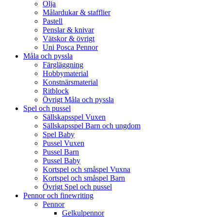
Olja
Målardukar & stafflier
Pastell
Penslar & knivar
Vätskor & övrigt
Uni Posca Pennor
Måla och pyssla
Färgläggning
Hobbymaterial
Konstnärsmaterial
Ritblock
Övrigt Måla och pyssla
Spel och pussel
Sällskapsspel Vuxen
Sällskapsspel Barn och ungdom
Spel Baby
Pussel Vuxen
Pussel Barn
Pussel Baby
Kortspel och småspel Vuxna
Kortspel och småspel Barn
Övrigt Spel och pussel
Pennor och finewriting
Pennor
Gelkulpennor