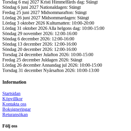
Torsdag 6 maj 2027 Kristi Himmelfärds dag: Stängt
Söndag 6 juni 2027 Nationaldagen: Stängt
Fredag 25 juni 2027 Midsommarafton: Stängt
Lördag 26 juni 2027 Midsommardagen: Stängt
Lördag 3 oktober 2026 Kulturnatten: 10:00-20:00
Lördag 31 oktober 2026 Alla helgons dag: 10:00-15:00
Söndag 29 november 2026: 12:00-16:00
Söndag 6 december 2026: 12:00-16:00
Söndag 13 december 2026: 12:00-16:00
Söndag 20 december 2026: 12:00-16:00
Torsdag 24 december Julafton 2026: 10:00-15:00
Fredag 25 december Juldagen 2026: Stängt
Lördag 26 december Annandag jul 2026: 10:00-15:00
Torsdag 31 december Nyårsafton 2026: 10:00-13:00
Information
Startsidan
Köpvillkor
Kontakta oss
Boksigneringar
Returansökan
Följ oss