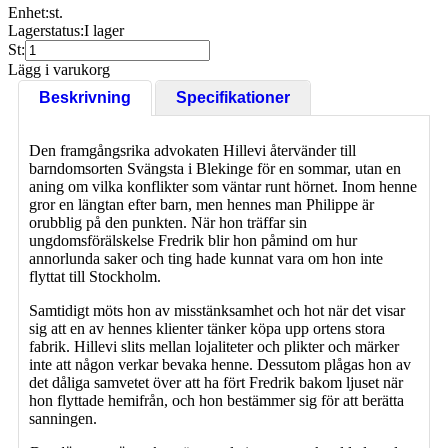
Enhet:
st.
Lagerstatus:
I lager
St:
Lägg i varukorg
Beskrivning
Specifikationer
Den framgångsrika advokaten Hillevi återvänder till
barndomsorten Svängsta i Blekinge för en sommar, utan en
aning om vilka konflikter som väntar runt hörnet. Inom henne
gror en längtan efter barn, men hennes man Philippe är
orubblig på den punkten. När hon träffar sin
ungdomsförälskelse Fredrik blir hon påmind om hur
annorlunda saker och ting hade kunnat vara om hon inte
flyttat till Stockholm.
Samtidigt möts hon av misstänksamhet och hot när det visar
sig att en av hennes klienter tänker köpa upp ortens stora
fabrik. Hillevi slits mellan lojaliteter och plikter och märker
inte att någon verkar bevaka henne. Dessutom plågas hon av
det dåliga samvetet över att ha fört Fredrik bakom ljuset när
hon flyttade hemifrån, och hon bestämmer sig för att berätta
sanningen.