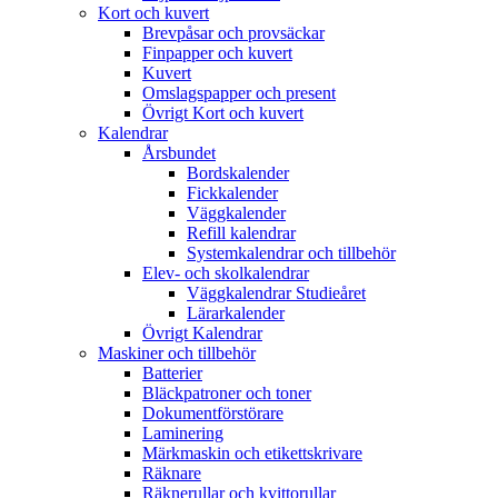
Kort och kuvert
Brevpåsar och provsäckar
Finpapper och kuvert
Kuvert
Omslagspapper och present
Övrigt Kort och kuvert
Kalendrar
Årsbundet
Bordskalender
Fickkalender
Väggkalender
Refill kalendrar
Systemkalendrar och tillbehör
Elev- och skolkalendrar
Väggkalendrar Studieåret
Lärarkalender
Övrigt Kalendrar
Maskiner och tillbehör
Batterier
Bläckpatroner och toner
Dokumentförstörare
Laminering
Märkmaskin och etikettskrivare
Räknare
Räknerullar och kvittorullar