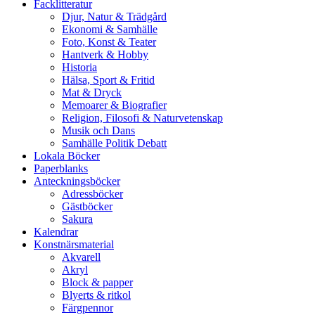
Facklitteratur
Djur, Natur & Trädgård
Ekonomi & Samhälle
Foto, Konst & Teater
Hantverk & Hobby
Historia
Hälsa, Sport & Fritid
Mat & Dryck
Memoarer & Biografier
Religion, Filosofi & Naturvetenskap
Musik och Dans
Samhälle Politik Debatt
Lokala Böcker
Paperblanks
Anteckningsböcker
Adressböcker
Gästböcker
Sakura
Kalendrar
Konstnärsmaterial
Akvarell
Akryl
Block & papper
Blyerts & ritkol
Färgpennor