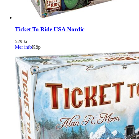
Ticket To Ride USA Nordic
529 kr
Mer info
Köp