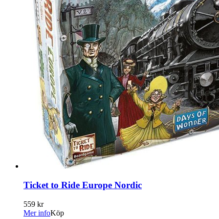
Ticket to Ride Europe Nordic
559 kr
Mer info
Köp