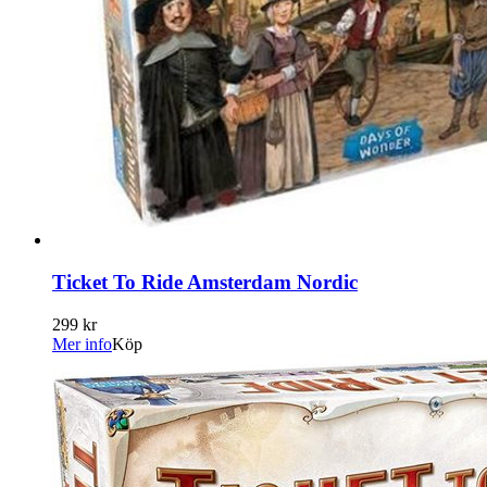
Ticket To Ride Amsterdam Nordic
299 kr
Mer info
Köp