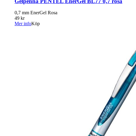
Gelpenna PENTEL EnerGel BL77 0,7 rosa
0,7 mm EnerGel Rosa
49 kr
Mer info
Köp