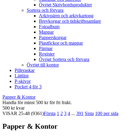
Övrigt Skrivbordsprodukter
Sortera och förvara
Arkivpärm och arkivkartong
Brevkorgar och tidskriftssamlare
Fotoalbum
Mappar
Papperskorgar
Plastfickor och mappar
Pärmar
Register
Övrigt Sortera och förvara
Övrigt till kontor
Pilleraskar
Lättläst
P-skivor
Pocket 4 för 3
Papper & Kontor
Handla för minst 500 kr för fri frakt.
500 kr kvar
VISAR
25-48
(9361)
Första
1
2
3
4
...
391
Sista
100 per sida
Papper & Kontor