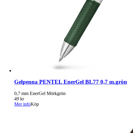
Gelpenna PENTEL EnerGel BL77 0,7 m.grön
0,7 mm EnerGel Mörkgrön
49 kr
Mer info
Köp