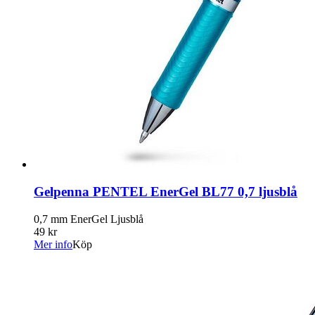
Gelpenna PENTEL EnerGel BL77 0,7 ljusblå
0,7 mm EnerGel Ljusblå
49 kr
Mer info
Köp