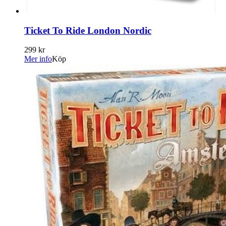
Ticket To Ride London Nordic
299 kr
Mer info
Köp