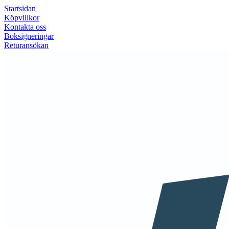
Startsidan
Köpvillkor
Kontakta oss
Boksigneringar
Returansökan