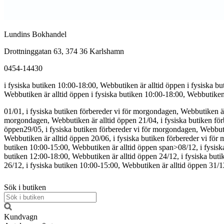
Lundins Bokhandel
Drottninggatan 63, 374 36 Karlshamn
0454-14430
i fysiska butiken 10:00-18:00, Webbutiken är alltid öppen
i fysiska b
Webbutiken är alltid öppen
i fysiska butiken 10:00-18:00, Webbutiken
01/01, i fysiska butiken förbereder vi för morgondagen, Webbutiken ä
morgondagen, Webbutiken är alltid öppen
21/04, i fysiska butiken f
öppen
29/05, i fysiska butiken förbereder vi för morgondagen, Webbut
Webbutiken är alltid öppen
20/06, i fysiska butiken förbereder vi fö
butiken 10:00-15:00, Webbutiken är alltid öppen span>08/12, i fysisk
butiken 12:00-18:00, Webbutiken är alltid öppen
24/12, i fysiska but
26/12, i fysiska butiken 10:00-15:00, Webbutiken är alltid öppen
31/1
Sök i butiken
Kundvagn