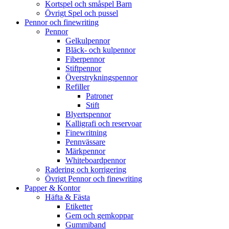
Kortspel och småspel Barn
Övrigt Spel och pussel
Pennor och finewriting
Pennor
Gelkulpennor
Bläck- och kulpennor
Fiberpennor
Stiftpennor
Överstrykningspennor
Refiller
Patroner
Stift
Blyertspennor
Kalligrafi och reservoar
Finewritning
Pennvässare
Märkpennor
Whiteboardpennor
Radering och korrigering
Övrigt Pennor och finewriting
Papper & Kontor
Häfta & Fästa
Etiketter
Gem och gemkoppar
Gummiband