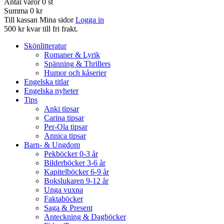
Antal varor
0
st
Summa
0 kr
Till kassan
Mina sidor
Logga in
500 kr kvar till fri frakt.
Skönlitteratur
Romaner & Lyrik
Spänning & Thrillers
Humor och kåserier
Engelska titlar
Engelska nyheter
Tips
Anki tipsar
Carina tipsar
Per-Ola tipsar
Annica tipsar
Barn- & Ungdom
Pekböcker 0-3 år
Bilderböcker 3-6 år
Kapitelböcker 6-9 år
Bokslukaren 9-12 år
Unga vuxna
Faktaböcker
Saga & Present
Anteckning & Dagböcker