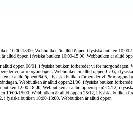
utiken 10:00-18:00, Webbutiken är alltid öppen
i fysiska butiken 10:00-
 är alltid öppen
i fysiska butiken 10:00-15:00, Webbutiken är alltid öp
r alltid öppen
06/01, i fysiska butiken förbereder vi för morgondagen, 
örbereder vi för morgondagen, Webbutiken är alltid öppen
01/05, i fysisk
iken är alltid öppen
06/05, i fysiska butiken förbereder vi för morgonda
r måndagen, Webbutiken är alltid öppen
21/06, i fysiska butiken förbered
a butiken 12:00-18:00, Webbutiken är alltid öppen span>15/12, i fysis
iken 10:00-15:00, Webbutiken är alltid öppen
25/12, i fysiska butiken fi
2, i fysiska butiken 10:00-13:00, Webbutiken är alltid öppen