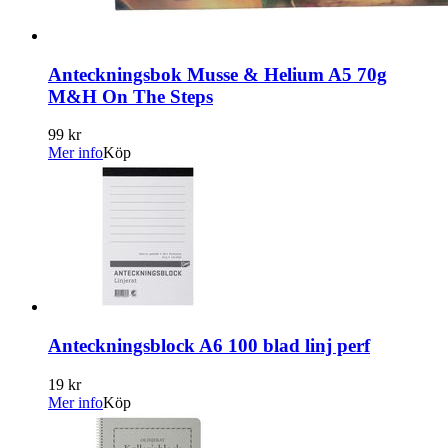
Anteckningsbok Musse & Helium A5 70g
M&H On The Steps
99 kr
Mer info
Köp
Anteckningsblock A6 100 blad linj perf
19 kr
Mer info
Köp