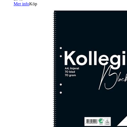
Mer info
Köp