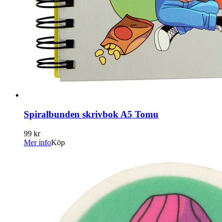
Spiralbunden skrivbok A5 Tomu
99 kr
Mer info
Köp