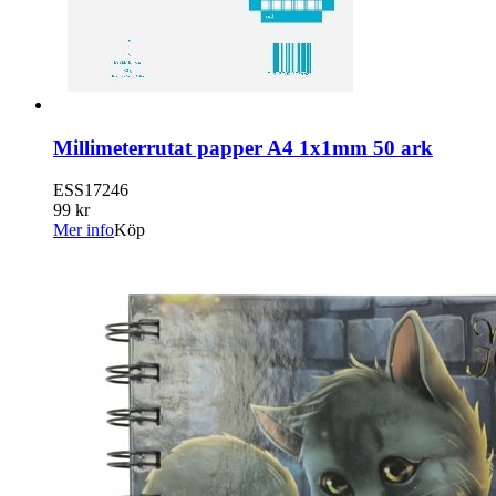
Millimeterrutat papper A4 1x1mm 50 ark
ESS17246
99 kr
Mer info
Köp