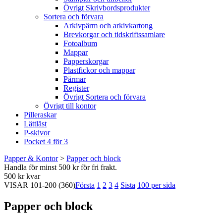
Övrigt Skrivbordsprodukter
Sortera och förvara
Arkivpärm och arkivkartong
Brevkorgar och tidskriftssamlare
Fotoalbum
Mappar
Papperskorgar
Plastfickor och mappar
Pärmar
Register
Övrigt Sortera och förvara
Övrigt till kontor
Pilleraskar
Lättläst
P-skivor
Pocket 4 för 3
Papper & Kontor
>
Papper och block
Handla för minst 500 kr för fri frakt.
500 kr kvar
VISAR
101-200
(360)
Första
1
2
3
4
Sista
100 per sida
Papper och block