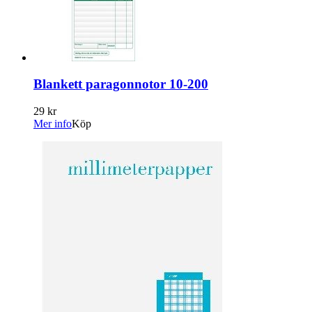
Blankett paragonnotor 10-200
29 kr
Mer info
Köp