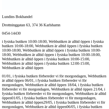
Lundins Bokhandel
Drottninggatan 63, 374 36 Karlshamn
0454-14430
i fysiska butiken 10:00-18:00, Webbutiken är alltid öppen
i fysiska
butiken 10:00-18:00, Webbutiken är alltid öppen
i fysiska butiken
10:00-18:00, Webbutiken är alltid öppen
i fysiska butiken 10:00-
18:00, Webbutiken är alltid öppen
i fysiska butiken 10:00-18:00,
Webbutiken är alltid öppen
i fysiska butiken 10:00-15:00,
Webbutiken är alltid öppen
i fysiska butiken 12:00-15:00,
Webbutiken är alltid öppen
01/01, i fysiska butiken förbereder vi för morgondagen, Webbutiken
är alltid öppen
06/01, i fysiska butiken förbereder vi för
morgondagen, Webbutiken är alltid öppen
18/04, i fysiska butiken
förbereder vi för morgondagen, Webbutiken är alltid öppen
21/04, i
fysiska butiken förbereder vi för morgondagen, Webbutiken är alltid
öppen
01/05, i fysiska butiken förbereder vi för morgondagen,
Webbutiken är alltid öppen
29/05, i fysiska butiken förbereder vi för
morgondagen, Webbutiken är alltid öppen
06/05, i fysiska butiken