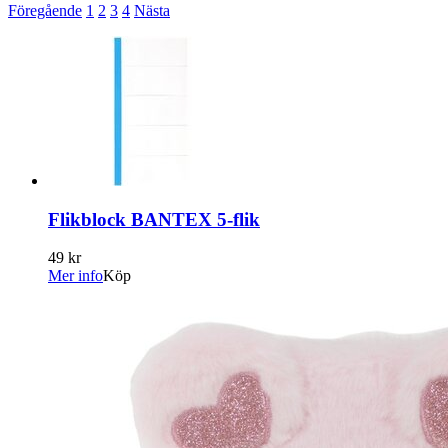
Föregående
1
2
3
4
Nästa
Flikblock BANTEX 5-flik
49 kr
Mer info
Köp