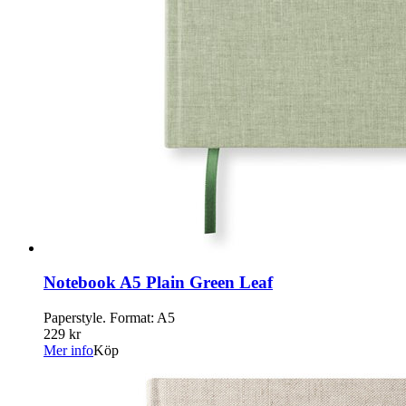
Notebook A5 Plain Green Leaf
Paperstyle. Format: A5
229 kr
Mer info
Köp