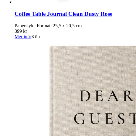
Coffee Table Journal Clean Dusty Rose
Paperstyle. Format: 25,5 x 20,5 cm
399 kr
Mer info
Köp