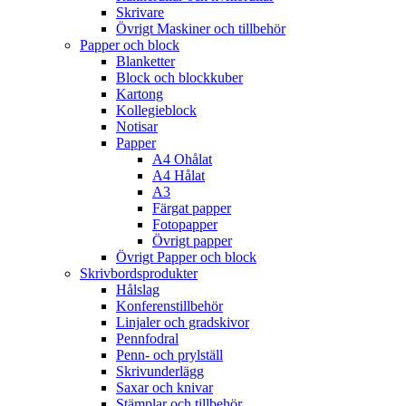
Skrivare
Övrigt Maskiner och tillbehör
Papper och block
Blanketter
Block och blockkuber
Kartong
Kollegieblock
Notisar
Papper
A4 Ohålat
A4 Hålat
A3
Färgat papper
Fotopapper
Övrigt papper
Övrigt Papper och block
Skrivbordsprodukter
Hålslag
Konferenstillbehör
Linjaler och gradskivor
Pennfodral
Penn- och prylställ
Skrivunderlägg
Saxar och knivar
Stämplar och tillbehör