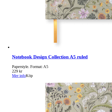
Notebook Design Collection A5 ruled
Paperstyle. Format: A5
229 kr
Mer info
Köp