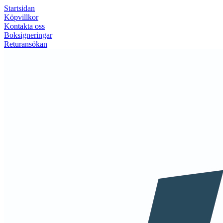
Startsidan
Köpvillkor
Kontakta oss
Boksigneringar
Returansökan