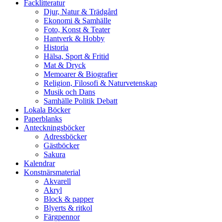
Facklitteratur
Djur, Natur & Trädgård
Ekonomi & Samhälle
Foto, Konst & Teater
Hantverk & Hobby
Historia
Hälsa, Sport & Fritid
Mat & Dryck
Memoarer & Biografier
Religion, Filosofi & Naturvetenskap
Musik och Dans
Samhälle Politik Debatt
Lokala Böcker
Paperblanks
Anteckningsböcker
Adressböcker
Gästböcker
Sakura
Kalendrar
Konstnärsmaterial
Akvarell
Akryl
Block & papper
Blyerts & ritkol
Färgpennor