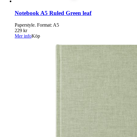
Notebook A5 Ruled Green leaf
Paperstyle. Format: A5
229 kr
Mer info
Köp