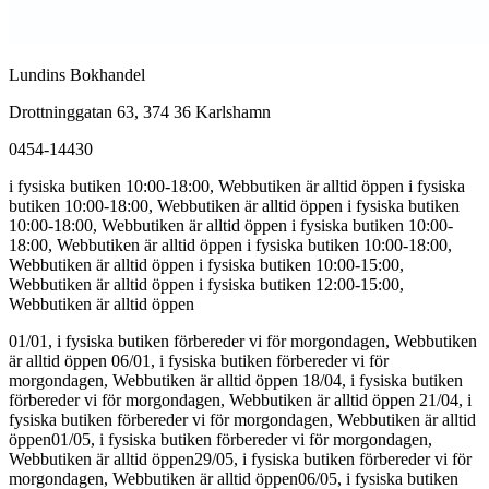
Lundins Bokhandel
Drottninggatan 63, 374 36 Karlshamn
0454-14430
i fysiska butiken 10:00-18:00, Webbutiken är alltid öppen
i fysiska
butiken 10:00-18:00, Webbutiken är alltid öppen
i fysiska butiken
10:00-18:00, Webbutiken är alltid öppen
i fysiska butiken 10:00-
18:00, Webbutiken är alltid öppen
i fysiska butiken 10:00-18:00,
Webbutiken är alltid öppen
i fysiska butiken 10:00-15:00,
Webbutiken är alltid öppen
i fysiska butiken 12:00-15:00,
Webbutiken är alltid öppen
01/01, i fysiska butiken förbereder vi för morgondagen, Webbutiken
är alltid öppen
06/01, i fysiska butiken förbereder vi för
morgondagen, Webbutiken är alltid öppen
18/04, i fysiska butiken
förbereder vi för morgondagen, Webbutiken är alltid öppen
21/04, i
fysiska butiken förbereder vi för morgondagen, Webbutiken är alltid
öppen
01/05, i fysiska butiken förbereder vi för morgondagen,
Webbutiken är alltid öppen
29/05, i fysiska butiken förbereder vi för
morgondagen, Webbutiken är alltid öppen
06/05, i fysiska butiken