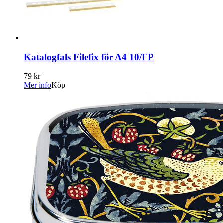
Katalogfals Filefix för A4 10/FP
79 kr
Mer info
Köp