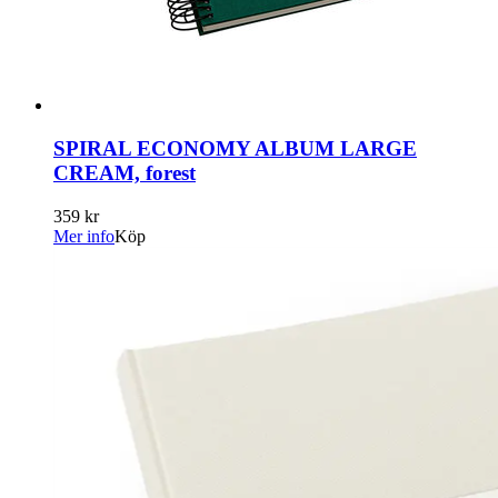
SPIRAL ECONOMY ALBUM LARGE
CREAM, forest
359 kr
Mer info
Köp