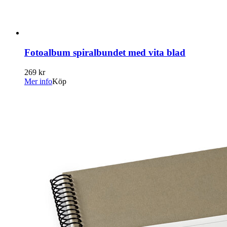
Fotoalbum spiralbundet med vita blad
269 kr
Mer info
Köp