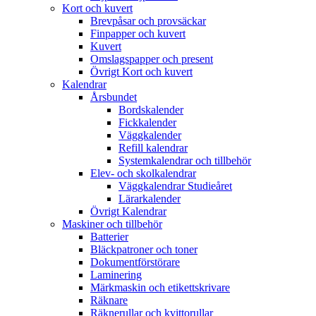
Kort och kuvert
Brevpåsar och provsäckar
Finpapper och kuvert
Kuvert
Omslagspapper och present
Övrigt Kort och kuvert
Kalendrar
Årsbundet
Bordskalender
Fickkalender
Väggkalender
Refill kalendrar
Systemkalendrar och tillbehör
Elev- och skolkalendrar
Väggkalendrar Studieåret
Lärarkalender
Övrigt Kalendrar
Maskiner och tillbehör
Batterier
Bläckpatroner och toner
Dokumentförstörare
Laminering
Märkmaskin och etikettskrivare
Räknare
Räknerullar och kvittorullar