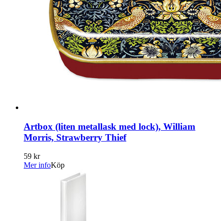
Artbox (liten metallask med lock), William
Morris, Strawberry Thief
59 kr
Mer info
Köp