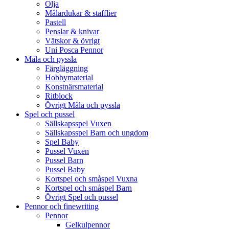
Olja
Målardukar & stafflier
Pastell
Penslar & knivar
Vätskor & övrigt
Uni Posca Pennor
Måla och pyssla
Färgläggning
Hobbymaterial
Konstnärsmaterial
Ritblock
Övrigt Måla och pyssla
Spel och pussel
Sällskapsspel Vuxen
Sällskapsspel Barn och ungdom
Spel Baby
Pussel Vuxen
Pussel Barn
Pussel Baby
Kortspel och småspel Vuxna
Kortspel och småspel Barn
Övrigt Spel och pussel
Pennor och finewriting
Pennor
Gelkulpennor