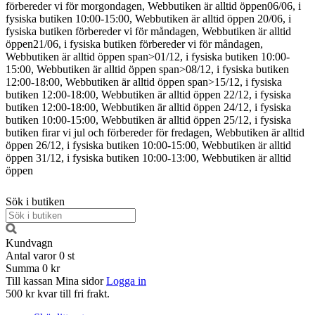
förbereder vi för morgondagen, Webbutiken är alltid öppen
06/06, i
fysiska butiken 10:00-15:00, Webbutiken är alltid öppen
20/06, i
fysiska butiken förbereder vi för måndagen, Webbutiken är alltid
öppen
21/06, i fysiska butiken förbereder vi för måndagen,
Webbutiken är alltid öppen
span>01/12, i fysiska butiken 10:00-
15:00, Webbutiken är alltid öppen span>08/12, i fysiska butiken
12:00-18:00, Webbutiken är alltid öppen span>15/12, i fysiska
butiken 12:00-18:00, Webbutiken är alltid öppen
22/12, i fysiska
butiken 12:00-18:00, Webbutiken är alltid öppen
24/12, i fysiska
butiken 10:00-15:00, Webbutiken är alltid öppen
25/12, i fysiska
butiken firar vi jul och förbereder för fredagen, Webbutiken är alltid
öppen
26/12, i fysiska butiken 10:00-15:00, Webbutiken är alltid
öppen
31/12, i fysiska butiken 10:00-13:00, Webbutiken är alltid
öppen
Sök i butiken
Kundvagn
Antal varor
0
st
Summa
0 kr
Till kassan
Mina sidor
Logga in
500 kr kvar till fri frakt.