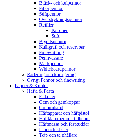
Bläck- och kulpennor
Fiberpennor
Stiftpennor
Överstrykningspennor
Refiller
Patroner
Stift
Blyertspennor
Kalligrafi och reservoar
Finewritning
Pennvässare
Märkpennor
Whiteboardpennor
Radering och korrigering
Övrigt Pennor och finewriting
Papper & Kontor
Häfta & Fästa
Etiketter
Gem och gemkoppar
Gummiband
Häftapparat och häftpistol
Häftklammer och tillbehör
Häftmassa och fästkuddar
Lim och klister
Tejp och tejphållare