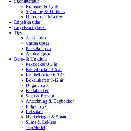
Skönlitteratur
Romaner & Lyrik
Spänning & Thrillers
Humor och kåserier
Engelska titlar
Engelska nyheter
Tips
Anki tipsar
Carina tipsar
Per-Ola tipsar
Annica tipsar
Barn- & Ungdom
Pekböcker 0-3 år
Bilderböcker 3-6 år
Kapitelböcker 6-9 år
Bokslukaren 9-12 år
Unga vuxna
Faktaböcker
Saga & Present
Anteckning & Dagböcker
FidgetToys
Leksaker
Nyckelringar & Smått
Slime & Leklera
TopModel