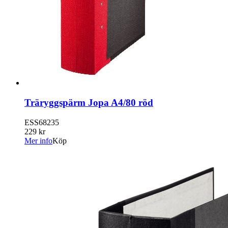
Träryggspärm Jopa A4/80 röd
ESS68235
229 kr
Mer info
Köp