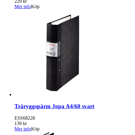
229 kr
Mer info
Köp
Träryggspärm Jopa A4/60 svart
ESS68228
139 kr
Mer info
Köp