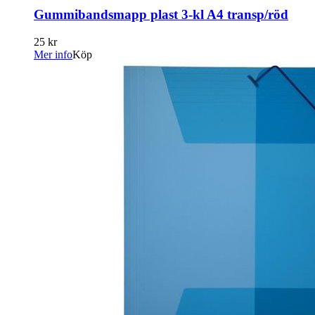
Gummibandsmapp plast 3-kl A4 transp/röd
25 kr
Mer info
Köp