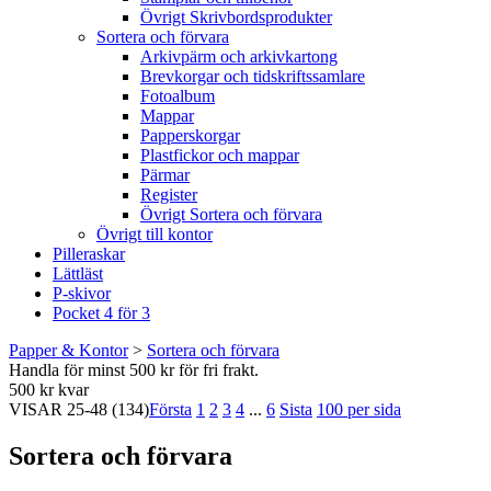
Övrigt Skrivbordsprodukter
Sortera och förvara
Arkivpärm och arkivkartong
Brevkorgar och tidskriftssamlare
Fotoalbum
Mappar
Papperskorgar
Plastfickor och mappar
Pärmar
Register
Övrigt Sortera och förvara
Övrigt till kontor
Pilleraskar
Lättläst
P-skivor
Pocket 4 för 3
Papper & Kontor
>
Sortera och förvara
Handla för minst 500 kr för fri frakt.
500 kr kvar
VISAR
25-48
(134)
Första
1
2
3
4
...
6
Sista
100 per sida
Sortera och förvara