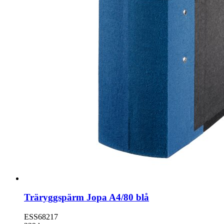
Träryggspärm Jopa A4/80 blå
ESS68217