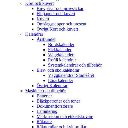
Kort och kuvert
Brevpåsar och provsäckar
Finpapper och kuvert
Kuvert
Omslagspapper och present
Övrigt Kort och kuvert
Kalendrar
Årsbundet
Bordskalender
Fickkalender
Väggkalender
Refill kalendrar
Systemkalendrar och tillbehör
Elev- och skolkalendrar
Väggkalendrar Studieåret
Lärarkalender
Övrigt Kalendrar
Maskiner och tillbehör
Batterier
Bläckpatroner och toner
Dokumentförstörare
Laminering
Märkmaskin och etikettskrivare
Räknare
Räknerullar och kvittorullar