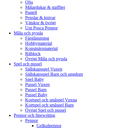
Olja
Målardukar & stafflier
Pastell
Penslar & knivar
Vätskor & övrigt
Uni Posca Pennor
Måla och pyssla
Färgläggning
Hobbymaterial
Konstnärsmaterial
Ritblock
Övrigt Måla och pyssla
Spel och pussel
Sällskapsspel Vuxen
Sällskapsspel Barn och ungdom
Spel Baby
Pussel Vuxen
Pussel Barn
Pussel Baby
Kortspel och småspel Vuxna
Kortspel och småspel Barn
Övrigt Spel och pussel
Pennor och finewriting
Pennor
Gelkulpennor