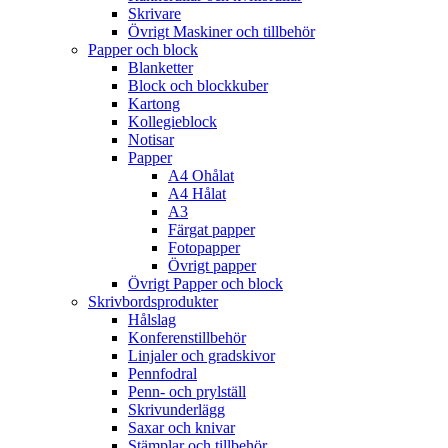
Skrivare
Övrigt Maskiner och tillbehör
Papper och block
Blanketter
Block och blockkuber
Kartong
Kollegieblock
Notisar
Papper
A4 Ohålat
A4 Hålat
A3
Färgat papper
Fotopapper
Övrigt papper
Övrigt Papper och block
Skrivbordsprodukter
Hålslag
Konferenstillbehör
Linjaler och gradskivor
Pennfodral
Penn- och prylställ
Skrivunderlägg
Saxar och knivar
Stämplar och tillbehör