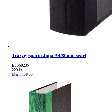
Träryggspärm Jopa A4/80mm svart
ESS68236
229 kr
Mer info
Köp