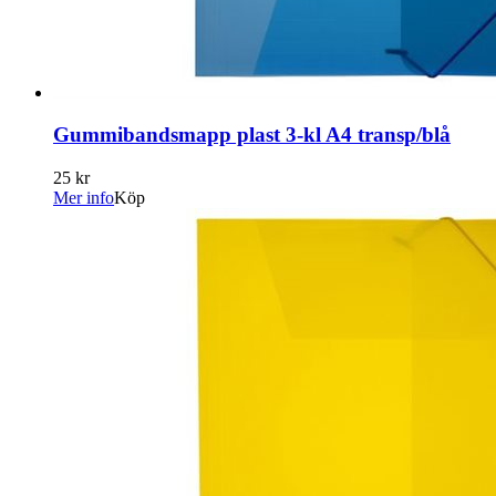
Gummibandsmapp plast 3-kl A4 transp/blå
25 kr
Mer info
Köp