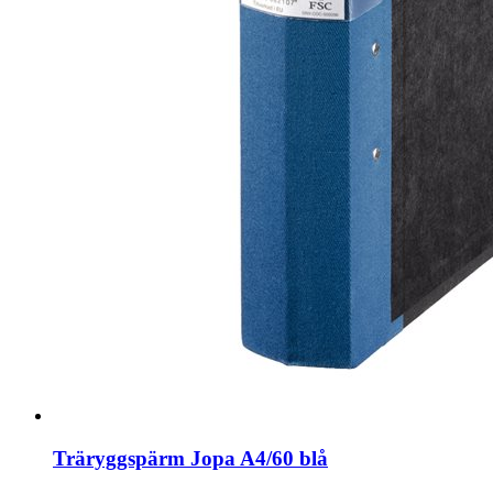
Träryggspärm Jopa A4/60 blå