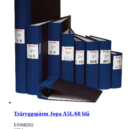
Träryggspärm Jopa A5L/60 blå
ESS68202