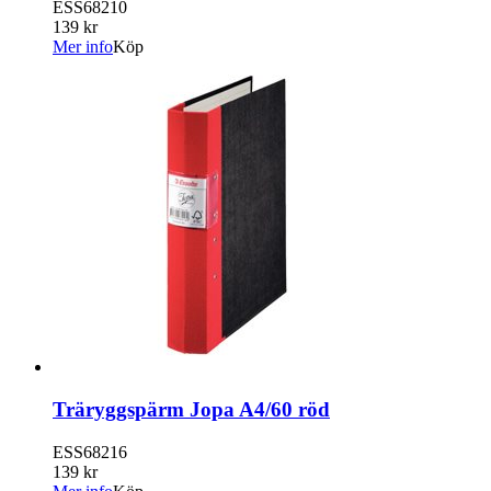
ESS68210
139 kr
Mer info
Köp
Träryggspärm Jopa A4/60 röd
ESS68216
139 kr