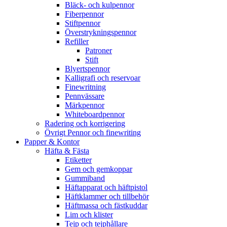
Bläck- och kulpennor
Fiberpennor
Stiftpennor
Överstrykningspennor
Refiller
Patroner
Stift
Blyertspennor
Kalligrafi och reservoar
Finewritning
Pennvässare
Märkpennor
Whiteboardpennor
Radering och korrigering
Övrigt Pennor och finewriting
Papper & Kontor
Häfta & Fästa
Etiketter
Gem och gemkoppar
Gummiband
Häftapparat och häftpistol
Häftklammer och tillbehör
Häftmassa och fästkuddar
Lim och klister
Tejp och tejphållare