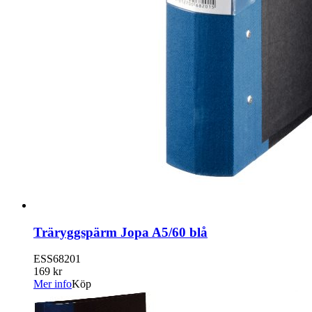
Träryggspärm Jopa A5/60 blå
ESS68201
169 kr
Mer info
Köp